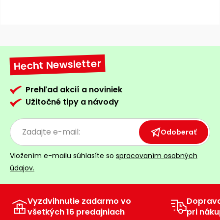
Príslušenstvo
Hecht Newsletter
Prehľad akcií a noviniek
Užitočné tipy a návody
Odoberať
Vložením e-mailu súhlasíte so
spracovaním osobných
údajov.
Vyzdvihnutie zadarmo vo
Doprav
všetkých 16 predajniach
pri náku