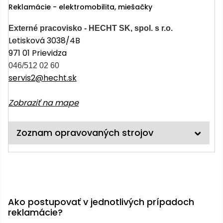
úložné
vozidlá
Ochrana
Štiepačky
Reklamácie - elektromobilita, miešačky
stoly
obrubníky
Vidly
boxy
rastlín
Náhradné
dreva
Príslušenstvo
Seniorské
nože
Vibračné
Externé pracovisko - HECHT SK, spol. s r.o.
Tieniace
vozíky
Záhradné
Drviče
dosky
Letisková 3038/4B
textílie
koše
vetiev
971 01 Prievidza
Prilby
Odpudzovače
Transportéry
046/512 02 60
Krhly
a pasce
Špalíkovače
servis2@hecht.sk
Rezačky
Doplnky
Fukáre a
Zobraziť na mape
na
vysávače
betón
na lístie
Zoznam opravovaných strojov
Meracie
Záhradné
prístroje
vozíky
Nabíjačky
autobatérií
Fúriky
Ako postupovať v jednotlivých prípadoch
Vykurovanie
Rozmetadlá
reklamácie?
a posypové