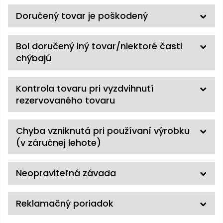
vozíky
Navijaky
Doručený tovar je poškodený
Čerpadlá
a
Príslušenstvo
vodárne
Bol doručený iný tovar/niektoré časti
chýbajú
Vysokotlakové
Bagre
umývačky
Kontrola tovaru pri vyzdvihnutí
Zametacie
rezervovaného tovaru
stroje
Snežné
Chyba vzniknutá pri používaní výrobku
frézy
(v záručnej lehote)
Odhŕňače
a lopaty
Neopraviteľná závada
na sneh
Postrekovače
Reklamačný poriadok
a rosiče