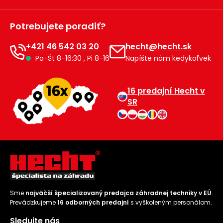
Potrebujete poradiť?
+421 46 542 03 20
hecht@hecht.sk
Po-Št 8-16:30 , Pi 8-16
Napíšte nám kedykoľvek
16 predajní Hecht v
SR
Sme
najväčší špecializovaný predajca záhradnej techniky v EÚ
.
Prevádzkujeme
16 odborných predajní
s vyškoleným personálom.
Sledujte nás