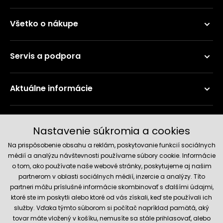
Všetko o nákupe
Servis a podpora
Aktuálne informácie
Doručenie a platobné metódy
Nastavenie súkromia a cookies
Na prispôsobenie obsahu a reklám, poskytovanie funkcií sociálnych
médií a analýzu návštevnosti používame súbory cookie. Informácie
o tom, ako používate naše webové stránky, poskytujeme aj našim
partnerom v oblasti sociálnych médií, inzercie a analýzy. Títo
partneri môžu príslušné informácie skombinovať s ďalšími údajmi,
ktoré ste im poskytli alebo ktoré od vás získali, keď ste používali ich
služby. Vďaka týmto súborom si počítač napríklad pamätá, aký
Spoľahlivý obchod
tovar máte vložený v košíku, nemusíte sa stále prihlasovať, alebo