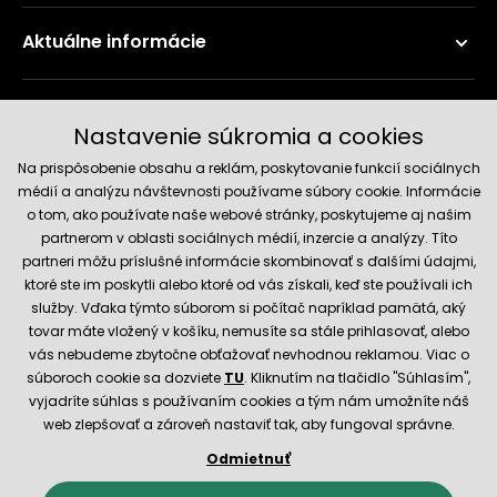
Príslušenstvo
Aktuálne informácie
Doručenie a platobné metódy
Nastavenie súkromia a cookies
Na prispôsobenie obsahu a reklám, poskytovanie funkcií sociálnych
médií a analýzu návštevnosti používame súbory cookie. Informácie
o tom, ako používate naše webové stránky, poskytujeme aj našim
partnerom v oblasti sociálnych médií, inzercie a analýzy. Títo
partneri môžu príslušné informácie skombinovať s ďalšími údajmi,
ktoré ste im poskytli alebo ktoré od vás získali, keď ste používali ich
služby. Vďaka týmto súborom si počítač napríklad pamätá, aký
Spoľahlivý obchod
tovar máte vložený v košíku, nemusíte sa stále prihlasovať, alebo
vás nebudeme zbytočne obťažovať nevhodnou reklamou. Viac o
súboroch cookie sa dozviete
TU
. Kliknutím na tlačidlo "Súhlasím",
vyjadríte súhlas s používaním cookies a tým nám umožníte náš
web zlepšovať a zároveň nastaviť tak, aby fungoval správne.
Odmietnuť
© 2026 Hecht.cz
Obchodné podmienky
Nastavenie cookies