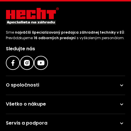
vozíky
Navijaky
Čerpadlá
a
Príslušenstvo
vodárne
Sme
najväčší špecializovaný predajca záhradnej techniky v EÚ
.
Vysokotlakové
Prevádzkujeme
16 odborných predajní
s vyškoleným personálom.
Bagre
umývačky
Sledujte nás
Zametacie
stroje
Snežné
frézy
O spoločnosti
Odhŕňače
a lopaty
Všetko o nákupe
na sneh
Postrekovače
Servis a podpora
a rosiče