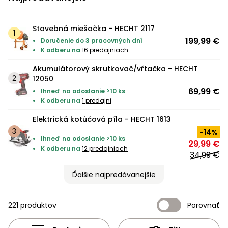
úložné
vozidlá
Ochrana
Štiepačky
stoly
obrubníky
Vidly
boxy
rastlín
Náhradné
dreva
Príslušenstvo
Seniorské
nože
Stavebná miešačka - HECHT 2117
Vibračné
Tieniace
vozíky
Záhradné
Drviče
dosky
199,99 €
Doručenie do 3 pracovných dní
textílie
koše
vetiev
K odberu na
16 predajniach
Prilby
Odpudzovače
Transportéry
Akumulátorový skrutkovač/vŕtačka - HECHT
Krhly
a pasce
Špalíkovače
12050
69,99 €
Ihneď na odoslanie >10 ks
Rezačky
Doplnky
K odberu na
1 predajni
Fukáre a
na
vysávače
betón
Elektrická kotúčová píla - HECHT 1613
na lístie
-14%
Meracie
Ihneď na odoslanie >10 ks
29,99 €
Záhradné
prístroje
K odberu na
12 predajniach
34,99 €
vozíky
Nabíjačky
Ďalšie najpredávanejšie
autobatérií
Fúriky
221 produktov
Porovnať
Vykurovanie
Rozmetadlá
a posypové