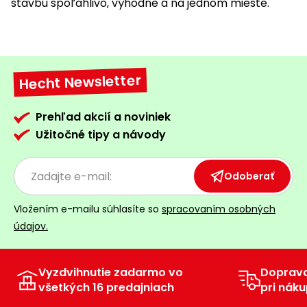
stavbu spoľahlivo, výhodne a na jednom mieste.
Hecht Newsletter
Prehľad akcií a noviniek
Užitočné tipy a návody
Odoberať
Vložením e-mailu súhlasíte so
spracovaním osobných
údajov.
Vyzdvihnutie zadarmo vo
Doprav
všetkých 16 predajniach
pri náku