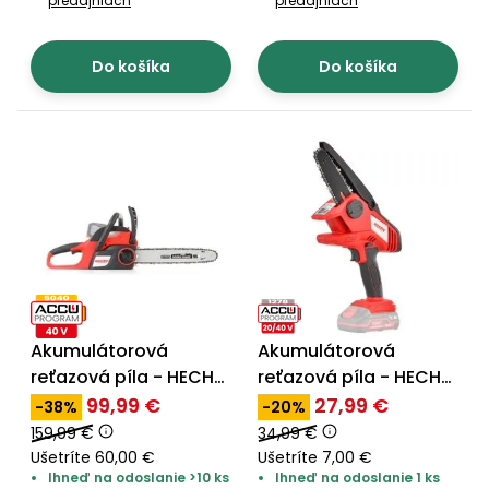
predajniach
predajniach
Príslušenstvo
Do košíka
Do košíka
Akumulátorová
Akumulátorová
reťazová píla - HECHT
reťazová píla - HECHT
9940
9922
99,99 €
27,99 €
-38%
-20%
159,99 €
34,99 €
Ušetríte 60,00 €
Ušetríte 7,00 €
Ihneď na odoslanie >10 ks
Ihneď na odoslanie 1 ks