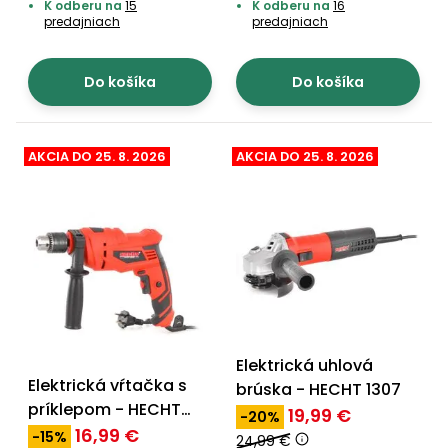
K odberu na
15
K odberu na
16
predajniach
predajniach
Do košíka
Do košíka
AKCIA DO 25. 8. 2026
AKCIA DO 25. 8. 2026
Elektrická uhlová
Elektrická vŕtačka s
brúska - HECHT 1307
príklepom - HECHT
19,99 €
-20%
1070
16,99 €
-15%
24,99 €