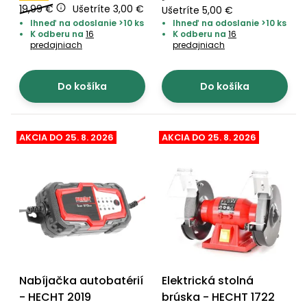
19,99 €
Ušetríte 3,00 €
Ušetríte 5,00 €
Ihneď na odoslanie >10 ks
Ihneď na odoslanie >10 ks
K odberu na
16
K odberu na
16
predajniach
predajniach
Do košíka
Do košíka
AKCIA DO 25. 8. 2026
AKCIA DO 25. 8. 2026
Nabíjačka autobatérií
Elektrická stolná
- HECHT 2019
brúska - HECHT 1722