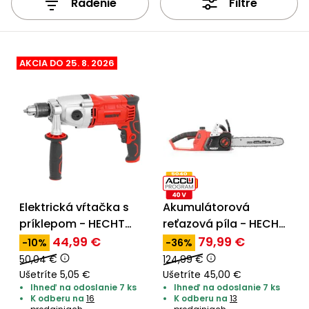
Radenie
Filtre
vozíky
Navijaky
Čerpadlá
a
Príslušenstvo
vodárne
AKCIA DO 25. 8. 2026
Vysokotlakové
Bagre
umývačky
Zametacie
stroje
Snežné
frézy
Elektrická vŕtačka s
Akumulátorová
Odhŕňače
príklepom - HECHT
reťazová píla - HECHT
a lopaty
1077
9936
44,99 €
79,99 €
-10%
-36%
na sneh
50,04 €
124,99 €
Ušetríte 5,05 €
Ušetríte 45,00 €
Postrekovače
Ihneď na odoslanie 7 ks
Ihneď na odoslanie 7 ks
a rosiče
K odberu na
16
K odberu na
13