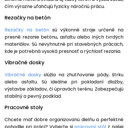
čím výrazne uľahčujú fyzicky náročnú prácu.
Rezačky na betón
Rezačky na betón
sú výkonné stroje určené na
presné rezanie betónu, asfaltu alebo iných tvrdých
materiálov. Sú nevyhnutné pri stavebných prácach,
kde je potrebná vysoká presnosť a rýchlosť rezania.
Vibračné dosky
Vibračné dosky
slúžia na zhutňovanie pôdy, štrku
alebo asfaltu. Sú ideálne pri pokladaní dlažby,
výstavbe základov, či úpravách terénu. Zabezpečujú
stabilný a pevný podklad.
Pracovné stoly
Chcete mať dobre organizovanú dielňu a perfektné
pohodlie pri práci? Vyberte si
pracovný stôl
z našej