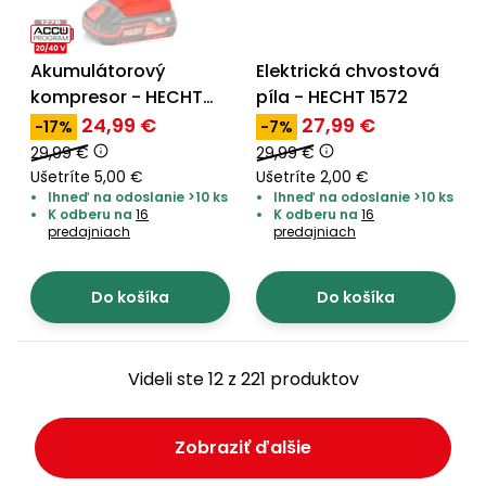
Akumulátorový
Elektrická chvostová
kompresor - HECHT
píla - HECHT 1572
2090
24,99 €
27,99 €
-17%
-7%
29,99 €
29,99 €
Ušetríte 5,00 €
Ušetríte 2,00 €
Ihneď na odoslanie >10 ks
Ihneď na odoslanie >10 ks
K odberu na
16
K odberu na
16
predajniach
predajniach
Do košíka
Do košíka
Videli ste 12 z 221 produktov
Zobraziť ďalšie