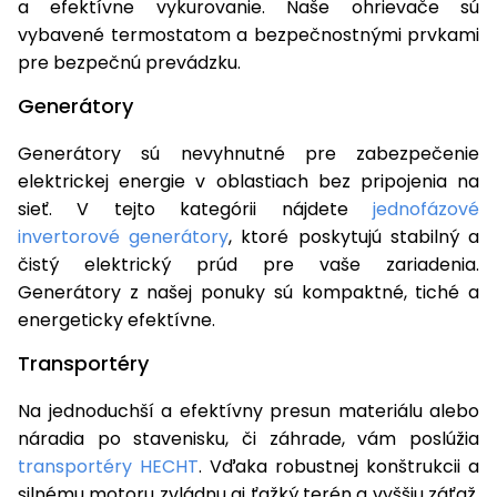
a efektívne vykurovanie. Naše ohrievače sú
vybavené termostatom a bezpečnostnými prvkami
pre bezpečnú prevádzku.
Generátory
Generátory sú nevyhnutné pre zabezpečenie
elektrickej energie v oblastiach bez pripojenia na
sieť. V tejto kategórii nájdete
jednofázové
invertorové generátory
, ktoré poskytujú stabilný a
čistý elektrický prúd pre vaše zariadenia.
Generátory z našej ponuky sú kompaktné, tiché a
energeticky efektívne.
Transportéry
Na jednoduchší a efektívny presun materiálu alebo
náradia po stavenisku, či záhrade, vám poslúžia
transportéry HECHT
. Vďaka robustnej konštrukcii a
silnému motoru zvládnu aj ťažký terén a vyššiu záťaž,