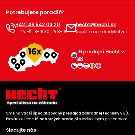
Potrebujete poradiť?
+421 46 542 03 20
hecht@hecht.sk
Po-Št 8-16:30 , Pi 8-16
Napíšte nám kedykoľvek
16 predajní Hecht v
SR
Sme
najväčší špecializovaný predajca záhradnej techniky v EÚ
.
Prevádzkujeme
16 odborných predajní
s vyškoleným personálom.
Sledujte nás