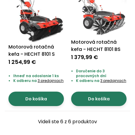
Príslušenstvo
Motorová rotačná
Motorová rotačná
kefa - HECHT 8101 BS
kefa - HECHT 8101 S
1 379,99 €
1 254,99 €
Doručenie do 3
Ihneď na odoslanie 1 ks
pracovných dní
K odberu na
3 predajniach
K odberu na
3 predajniach
Do košíka
Do košíka
Videli ste 6 z 6 produktov