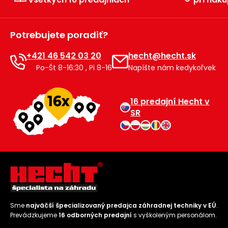
Potrebujete poradiť?
+421 46 542 03 20
hecht@hecht.sk
Po-Št 8-16:30 , Pi 8-16
Napíšte nám kedykoľvek
16 predajní Hecht v
SR
Sme
najväčší špecializovaný predajca záhradnej techniky v EÚ
.
Prevádzkujeme
16 odborných predajní
s vyškoleným personálom.