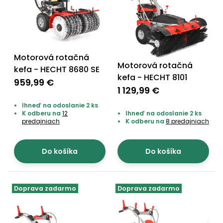
vozíky
Navijaky
Čerpadlá
a
Príslušenstvo
vodárne
Motorová rotačná
Vysokotlakové
Motorová rotačná
kefa - HECHT 8680 SE
Bagre
umývačky
kefa - HECHT 8101
959,99 €
1 129,99 €
Zametacie
Ihneď na odoslanie 2 ks
stroje
K odberu na
12
Ihneď na odoslanie 2 ks
predajniach
K odberu na
8 predajniach
Snežné
frézy
Do košíka
Do košíka
Odhŕňače
a lopaty
na sneh
Doprava zadarmo
Doprava zadarmo
Postrekovače
a rosiče