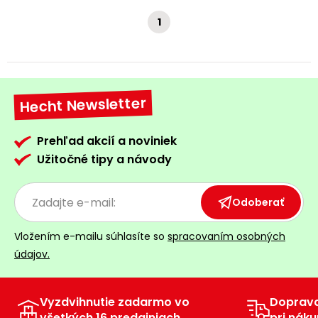
1
Hecht Newsletter
Prehľad akcií a noviniek
Užitočné tipy a návody
Odoberať
Vložením e-mailu súhlasíte so
spracovaním osobných
údajov.
Vyzdvihnutie zadarmo vo
Doprav
všetkých 16 predajniach
pri náku