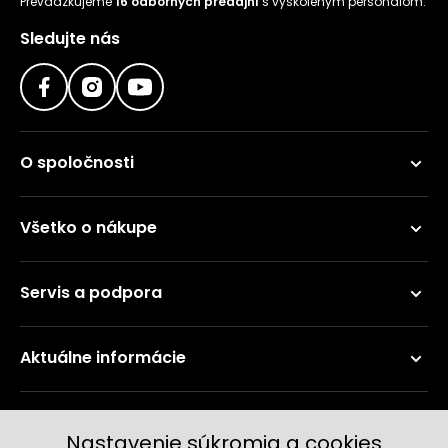
Prevádzkujeme
16 odborných predajní
s vyškoleným personálom.
Sledujte nás
O spoločnosti
Všetko o nákupe
Servis a podpora
Aktuálne informácie
Doručenie a platobné metódy
Nastavenie súkromia a cookies