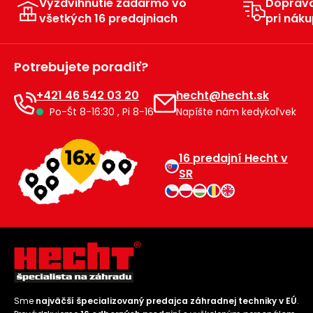
Vyzdvihnutie zadarmo vo
Doprav
všetkých 16 predajniach
pri náku
Potrebujete poradiť?
+421 46 542 03 20
hecht@hecht.sk
Po-Št 8-16:30 , Pi 8-16
Napíšte nám kedykoľvek
16 predajní Hecht v
SR
Sme
najväčší špecializovaný predajca záhradnej techniky v EÚ
.