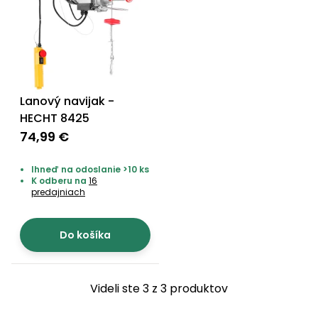
vozíky
Navijaky
Čerpadlá
a
Príslušenstvo
vodárne
Vysokotlakové
Lanový navijak -
Bagre
umývačky
HECHT 8425
74,99 €
Zametacie
stroje
Ihneď na odoslanie >10 ks
K odberu na
16
Snežné
predajniach
frézy
Odhŕňače
Do košíka
a lopaty
na sneh
Postrekovače
Videli ste 3 z 3 produktov
a rosiče