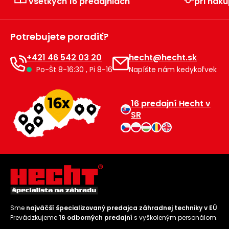
všetkých 16 predajniach
pri náku
Potrebujete poradiť?
+421 46 542 03 20
hecht@hecht.sk
Po-Št 8-16:30 , Pi 8-16
Napíšte nám kedykoľvek
16 predajní Hecht v
SR
Sme
najväčší špecializovaný predajca záhradnej techniky v EÚ
.
Prevádzkujeme
16 odborných predajní
s vyškoleným personálom.