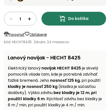
vozíky
Navijaky
Čerpadlá
a
Do košíka
Príslušenstvo
vodárne
Vysokotlakové
Porovnať
Obľúbené
Bagre
umývačky
Kód: HECHT8425
Záruka: 24 mesiacov
Zametacie
stroje
Lanový navijak - HECHT 8425
Snežné
Elektrický lanový
navijak HECHT 8425
je skvelý
frézy
pomocník všade tam, kde je potrebné zdvíhať
Odhŕňače
ťažké bremená. Jeho
nosnosť 125 kg
, pri použití
a lopaty
kladky je nosnosť 250 kg
(kladka je súčasťou
na sneh
dodávky). Výška zdvihu
bez kladky je 12 m
,
pri
použití kladky 6 m
. Rýchlosť zdvihu bez kladky je
Postrekovače
a rosiče
8 m / min, pri použití kladky je 4 m / min.