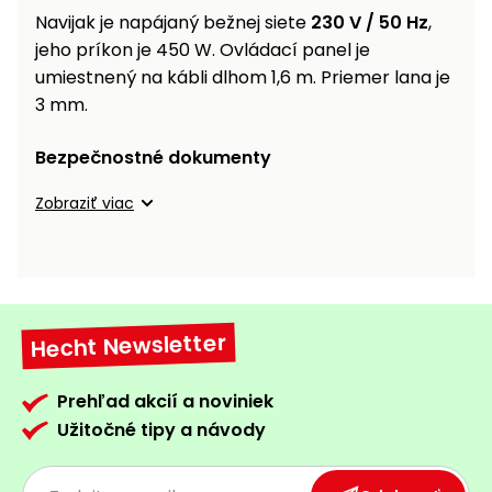
Navijak je napájaný bežnej siete
230 V / 50 Hz
,
Príslušenstvo
jeho príkon je 450 W. Ovládací panel je
umiestnený na kábli dlhom 1,6 m. Priemer lana je
3 mm.
Bezpečnostné dokumenty
Zobraziť viac
Hecht Newsletter
Prehľad akcií a noviniek
Užitočné tipy a návody