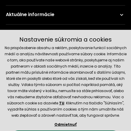
Aktuálne informácie
Doručenie a platobné metódy
Nastavenie súkromia a cookies
Na prispôsobenie obsahu a reklám, poskytovanie funkcií sociálnych
médií a analýzu návštevnosti používame súbory cookie. Informácie
o tom, ako používate naše webové stránky, poskytujeme aj našim
partnerom v oblasti sociálnych médií, inzercie a analýzy. Títo
partneri môžu príslušné informácie skombinovať s ďalšími údajmi,
ktoré ste im poskytli alebo ktoré od vás získali, keď ste používali ich
služby. Vďaka týmto súborom si počítač napríklad pamätá, aký
Spoľahlivý obchod
tovar máte vložený v košíku, nemusíte sa stále prihlasovať, alebo
vás nebudeme zbytočne obťažovať nevhodnou reklamou. Viac o
súboroch cookie sa dozviete
TU
. Kliknutím na tlačidlo "Súhlasím",
vyjadríte súhlas s používaním cookies a tým nám umožníte náš
web zlepšovať a zároveň nastaviť tak, aby fungoval správne.
Odmietnuť
© 2026 Hecht.cz
Obchodné podmienky