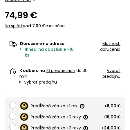
úložné
vozidlá
Ochrana
Nosná konštrukcia nie je súčasťou.
Štiepačky
stoly
obrubníky
Vidly
boxy
rastlín
Náhradné
dreva
74,99 €
Príslušenstvo
Seniorské
nože
Vibračné
Tieniace
vozíky
Záhradné
Drviče
dosky
textílie
Na splátky
od 7,00 €
mesačne
koše
vetiev
Prilby
Odpudzovače
Transportéry
Krhly
a pasce
Špalíkovače
Doručenie na adresu
Možnosti
Ihneď na odoslanie >10
doručenia
Rezačky
Doplnky
ks
Fukáre a
na
vysávače
betón
K odberu na
16 predajniach
do 30
Vybrať
na lístie
min
predajňu
Meracie
Vybrať predajňu
Záhradné
prístroje
vozíky
Nabíjačky
autobatérií
Fúriky
Predĺžená záruka +1 rok
+8,00 €
Predĺžená záruka +2 roky
+16,00 €
Vykurovanie
Rozmetadlá
a posypové
Predĺžená záruka +3 roky
+24,00 €