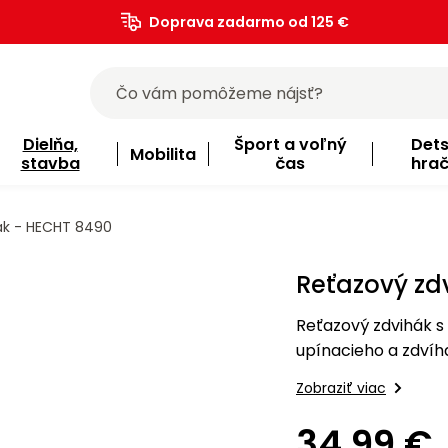
Doprava zadarmo od 125 €
)
Dielňa,
Šport a voľný
Det
Mobilita
stavba
čas
hra
ák - HECHT 8490
Reťazový zd
Reťazový zdvihák 
upínacieho a zdvíh
Zobraziť viac
34,99 €