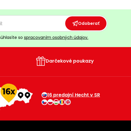
Odoberať
súhlasíte so
spracovaním osobných údajov.
Darčekové poukazy
16 predajní Hecht v SR