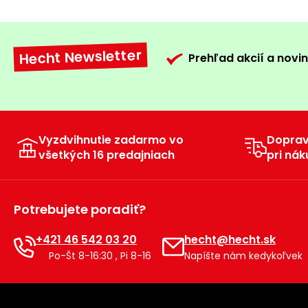
Hecht Newsletter
Prehľad akcií a novin
Vyzdvihnutie zadarmo vo
Dopra
všetkých 16 predajniach
pri nák
Potrebujete poradiť?
+421 46 542 03 20
hecht@hecht.sk
Po-Št 8-16:30 , Pi 8-16
Napíšte nám kedykoľvek