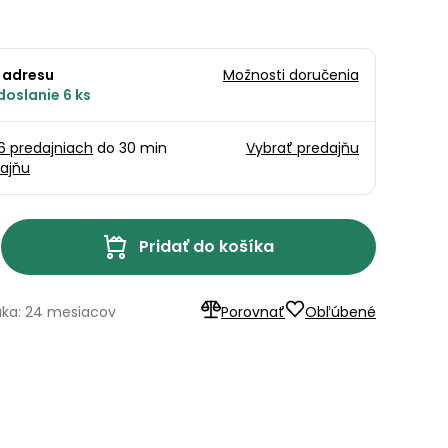
 adresu
Možnosti doručenia
doslanie 6 ks
16 predajniach
do 30 min
Vybrať predajňu
ajňu
Pridať do košíka
uka: 24 mesiacov
Porovnať
Obľúbené