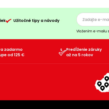
iek
Užitočné tipy a návody
Vložením e-mailu 
va zadarmo
Predĺženie záruky
upe od 125 €
až na 5 rokov