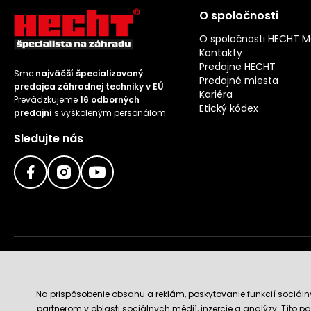
O spoločnosti
O spoločnosti HECHT 
Kontakty
Predajne HECHT
Sme
najväčší špecializovaný
Predajné miesta
predajca záhradnej techniky v EÚ
.
Kariéra
Prevádzkujeme
16 odborných
Etický kódex
predajní
s vyškoleným personálom.
Sledujte nás
Doručenie a platobné metódy
Na prispôsobenie obsahu a reklám, poskytovanie funkcií sociál
partnerom v oblasti sociálnych médií, inzercie a analýzy. Títo par