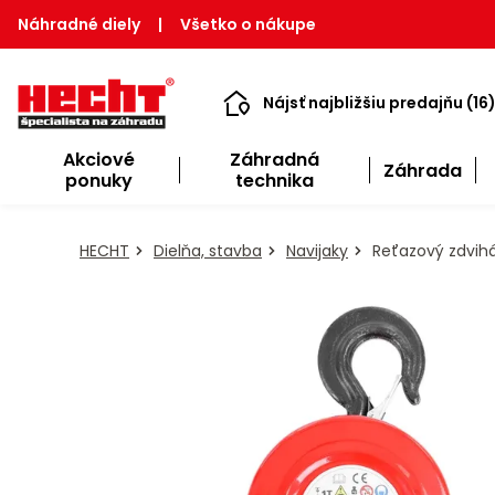
Náhradné diely
|
Všetko o nákupe
Nájsť najbližšiu predajňu (16
Akciové
Záhradná
Záhrada
ponuky
technika
HECHT
Dielňa, stavba
Navijaky
Reťazový zdvih