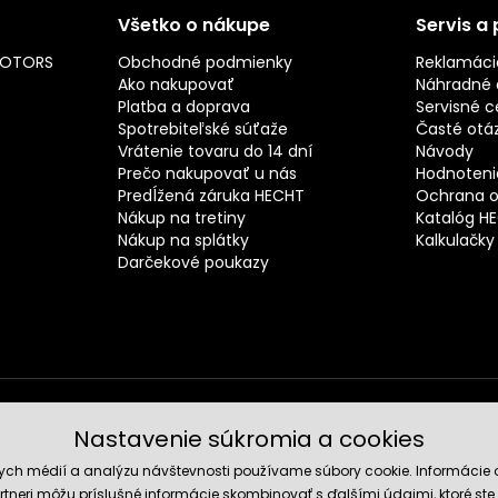
Všetko o nákupe
Servis a
MOTORS
Obchodné podmienky
Reklamáci
Ako nakupovať
Náhradné d
Platba a doprava
Servisné c
Spotrebiteľské súťaže
Časté otá
Vrátenie tovaru do 14 dní
Návody
Prečo nakupovať u nás
Hodnotenie
Predĺžená záruka HECHT
Ochrana o
Nákup na tretiny
Katalóg H
Nákup na splátky
Kalkulačky
Darčekové poukazy
Nastavenie súkromia a cookies
Spoľahli
nych médií a analýzu návštevnosti používame súbory cookie. Informácie 
tneri môžu príslušné informácie skombinovať s ďalšími údajmi, ktoré ste im