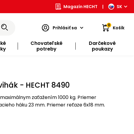
Magazín HECHT
|
SK
0
Prihlásiť sa
Košík
ské
Chovateľské
Darčekové
čky
potreby
poukazy
vihák - HECHT 8490
s maximálnym zaťažením 1000 kg. Priemer
acieho háku 23 mm. Priemer reťaze 6x18 mm.