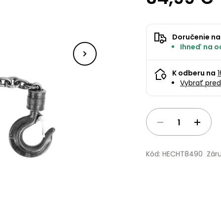
Doručenie na
Ihneď na o
K odberu na
Vybrať pred
Kód: HECHT8490
Zár