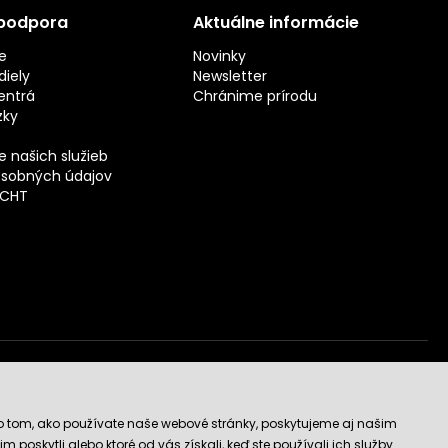
 podpora
Aktuálne informácie
e
Novinky
iely
Newsletter
entrá
Chránime prírodu
zky
 našich služieb
sobných údajov
ECHT
vý obchod
o tom, ako používate naše webové stránky, poskytujeme aj našim
 poskytli alebo ktoré od vás získali, keď ste používali ich služby.