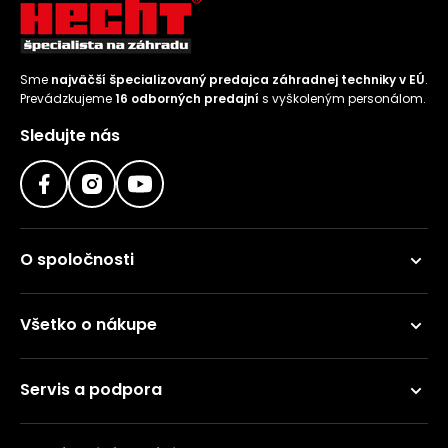
vozíky
Navijaky
Čerpadlá
a
Sme
najväčší špecializovaný predajca záhradnej techniky v EÚ
.
Príslušenstvo
vodárne
Prevádzkujeme
16 odborných predajní
s vyškoleným personálom.
Vysokotlakové
Sledujte nás
Bagre
umývačky
Zametacie
stroje
Snežné
O spoločnosti
frézy
Odhŕňače
Všetko o nákupe
a lopaty
na sneh
Servis a podpora
Postrekovače
a rosiče