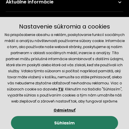
Aktuálne informácie
Príslušenstvo
Doručenie a platobné metódy
Nastavenie súkromia a cookies
Na prispôsobenie obsahu a reklám, poskytovanie funkcií sociálnych
médií a analýzu návštevnosti používame súbory cookie. Informácie
o tom, ako používate naše webové stránky, poskytujeme aj našim
partnerom v oblasti sociálnych médií, inzercie a analýzy. Títo
partneri môžu príslušné informácie skombinovať s ďalšími údajmi,
ktoré ste im poskytli alebo ktoré od vás získali, keď ste používali ich
služby. Vďaka týmto súborom si počítač napríklad pamätá, aký
Spoľahlivý obchod
tovar máte vložený v košíku, nemusíte sa stále prihlasovať, alebo
vás nebudeme zbytočne obťažovať nevhodnou reklamou. Viac o
súboroch cookie sa dozviete
TU
. Kliknutím na tlačidlo "Súhlasím",
vyjadríte súhlas s používaním cookies a tým nám umožníte náš
web zlepšovať a zároveň nastaviť tak, aby fungoval správne.
Odmietnuť
© 2026 Hecht.cz
Obchodné podmienky
Nastavenie cookies
Súhlasím
E-shop vytvorila a technicky zaisťuje
SIMPLIA.cz