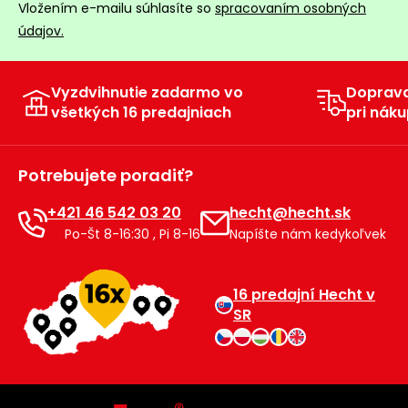
úložné
vozidlá
Ochrana
Vložením e-mailu súhlasíte so
spracovaním osobných
Štiepačky
stoly
obrubníky
Vidly
boxy
rastlín
Náhradné
dreva
údajov.
Príslušenstvo
Seniorské
nože
Vibračné
Tieniace
vozíky
Záhradné
Drviče
dosky
textílie
koše
vetiev
Vyzdvihnutie zadarmo vo
Doprav
Prilby
všetkých 16 predajniach
pri náku
Odpudzovače
Transportéry
Krhly
a pasce
Špalíkovače
Rezačky
Doplnky
Potrebujete poradiť?
Fukáre a
na
vysávače
betón
+421 46 542 03 20
hecht@hecht.sk
na lístie
Po-Št 8-16:30 , Pi 8-16
Napíšte nám kedykoľvek
Meracie
Záhradné
prístroje
vozíky
16 predajní Hecht v
Nabíjačky
SR
autobatérií
Fúriky
Vykurovanie
Rozmetadlá
a posypové