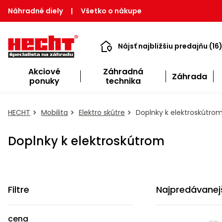
Náhradné diely
|
Všetko o nákupe
Nájsť najbližšiu predajňu (16
Akciové
Záhradná
Záhrada
ponuky
technika
HECHT
Mobilita
Elektro skútre
Doplnky k elektroskútro
Doplnky k elektroskútrom
Filtre
Najpredávanej
cena