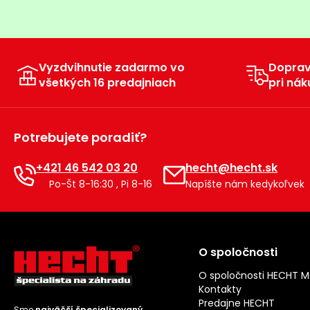
Vyzdvihnutie zadarmo vo
Dopra
všetkých 16 predajniach
pri nák
Potrebujete poradiť?
+421 46 542 03 20
hecht@hecht.sk
Po-Št 8-16:30 , Pi 8-16
Napíšte nám kedykoľvek
O spoločnosti
O spoločnosti HECHT 
Kontakty
Predajne HECHT
Sme
najväčší špecializovaný