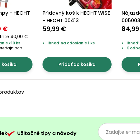
mpy - HECHT
Prídavný kôš k HECHT WISE
Nájazd
- HECHT 00413
00500
9 €
59,99 €
84,99
tríte 40,00 €
nie >10 ks
Ihneď na odoslanie 1 ks
Ihneď 
predajniach
K odb
o košíka
Pridať do košíka
P
3 produktov
iek
Užitočné tipy a návody