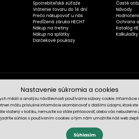
Spotrebiteľské súťaže
Časté otá
Vrátenie tovaru do 14 dní
Návody
Prečo nakupovať u nás
Hodnotenie
Predĺžená záruka HECHT
Ochrana o
Nákup na tretiny
Katalóg H
Nákup na splátky
Kalkulačky
Darčekové poukazy
Nastavenie súkromia a cookies
Spoľahli
nych médií a analýzu návštevnosti používame súbory cookie. Informácie 
tneri môžu príslušné informácie skombinovať s ďalšími údajmi, ktoré ste im
te vložený v košíku, nemusíte sa stále prihlasovať, alebo vás nebudeme
 vyjadríte súhlas s používaním cookies a tým nám umožníte náš web zlepš
Súhlasím