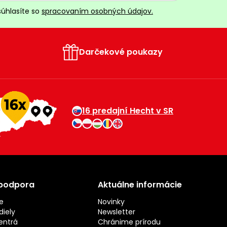
súhlasíte so
spracovaním osobných údajov.
Darčekové poukazy
16 predajní Hecht v SR
 podpora
Aktuálne informácie
e
Novinky
iely
Newsletter
entrá
Chránime prírodu