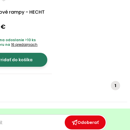
ové rampy - HECHT
3
 €
na odoslanie >10 ks
eru na
16 predajniach
ridať do košíka
1
Odoberať