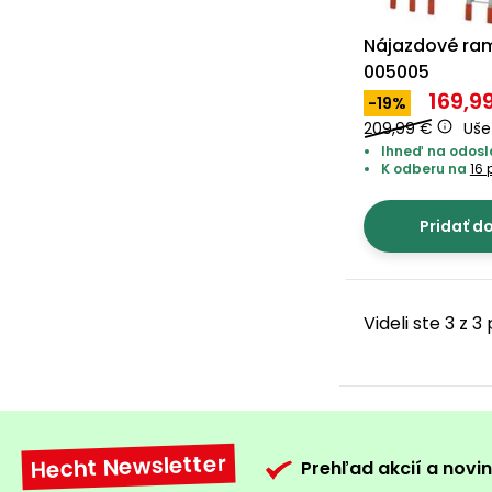
Nájazdové ra
005005
169,9
-19%
209,99 €
Uše
Ihneď na odosla
K odberu na
16 
Pridať d
Videli ste 3 z 
Hecht Newsletter
Prehľad akcií a novin