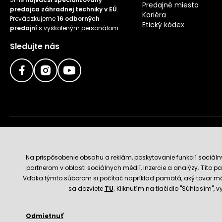
Predajné miesta
predajca záhradnej techniky v EÚ
.
Kariéra
Prevádzkujeme
16 odborných
Etický kódex
predajní
s vyškoleným personálom.
Sledujte nás
Doručenie a platobné metódy
Na prispôsobenie obsahu a reklám, poskytovanie funkcií sociál
partnerom v oblasti sociálnych médií, inzercie a analýzy. Títo par
Vďaka týmto súborom si počítač napríklad pamätá, aký tovar má
sa dozviete
TU
. Kliknutím na tlačidlo "Súhlasím",
Odmietnuť