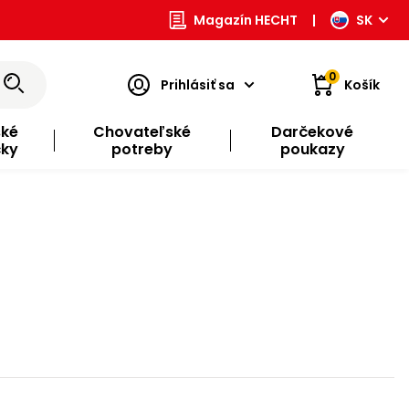
Magazín HECHT
|
SK
0
Prihlásiť sa
Košík
ské
Chovateľské
Darčekové
čky
potreby
poukazy