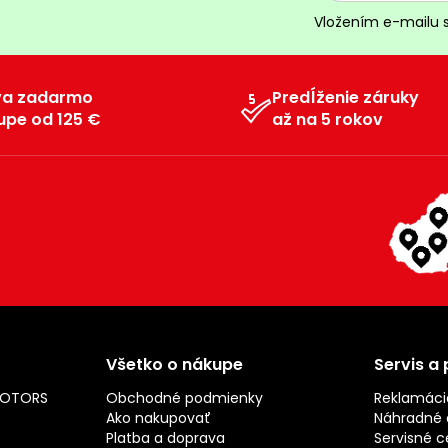
Vložením e-mailu 
va zadarmo
Predĺženie záruky
upe od 125 €
až na 5 rokov
Všetko o nákupe
Servis a
MOTORS
Obchodné podmienky
Reklamáci
Ako nakupovať
Náhradné d
Platba a doprava
Servisné c