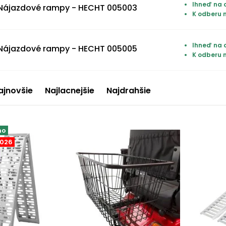
Ihneď na o
Nájazdové rampy - HECHT 005003
K odberu 
Ihneď na o
Nájazdové rampy - HECHT 005005
K odberu 
ajnovšie
Najlacnejšie
Najdrahšie
mo
2026