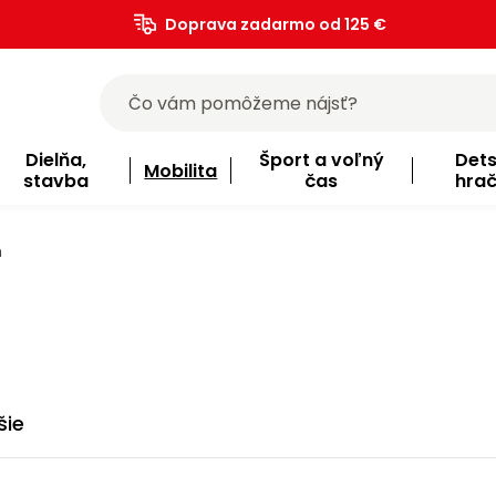
Doprava zadarmo od 125 €
)
Dielňa,
Šport a voľný
Det
Mobilita
stavba
čas
hra
m
šie