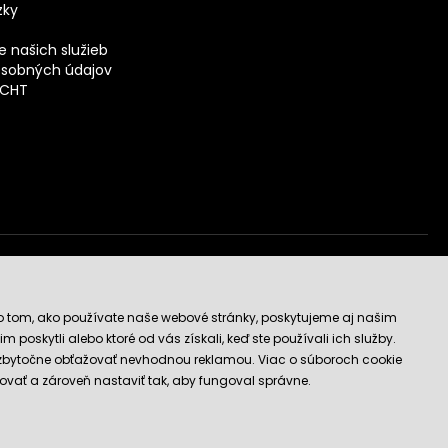
zky
 našich služieb
sobných údajov
ECHT
vý obchod
o tom, ako používate naše webové stránky, poskytujeme aj našim
 poskytli alebo ktoré od vás získali, keď ste používali ich služby.
 zbytočne obťažovať nevhodnou reklamou. Viac o súboroch cookie
ovať a zároveň nastaviť tak, aby fungoval správne.