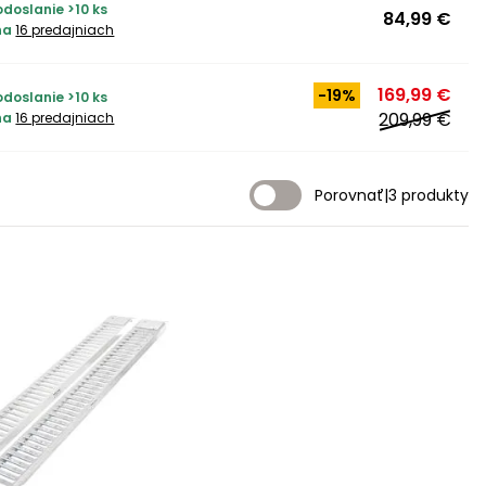
doslanie >10 ks
84,99 €
na
16 predajniach
169,99 €
-19%
doslanie >10 ks
209,99 €
na
16 predajniach
Porovnať
|
3 produkty