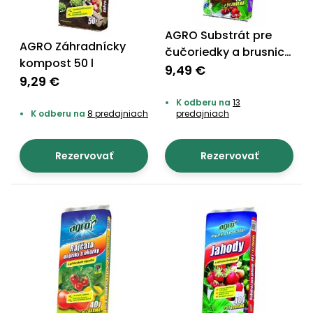
Príslušenstvo
AGRO Substrát pre
AGRO Záhradnícky
čučoriedky a brusnice
kompost 50 l
40+5 l ZADARMO
9,49 €
9,29 €
K odberu na
13
K odberu na
8 predajniach
predajniach
Rezervovať
Rezervovať