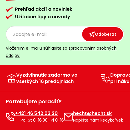
Prehľad akcií a noviniek
Užitočné tipy a návody
Odoberať
Vložením e-mailu súhlasíte so
spracovaním osobných
údajov.
Vyzdvihnutie zadarmo vo
Doprav
všetkých 16 predajniach
pri náku
Potrebujete poradiť?
+421 46 542 03 20
hecht@hecht.sk
Po-Št 8-16:30 , Pi 8-16
Napíšte nám kedykoľvek