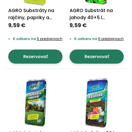
AGRO Substráty na
AGRO Substrát na
rajčiny, papriky a
jahody 40+5 l
uhorky 40 + 5 l
ZADARMO
9,59 €
9,59 €
ZADARMO
K odberu na
5 predajniach
K odberu na
6 predajniach
Rezervovať
Rezervovať