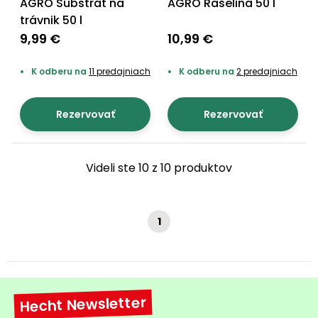
AGRO Substrát na
AGRO Rašelina 50 l
trávnik 50 l
9,99 €
10,99 €
K odberu na
11 predajniach
K odberu na
2 predajniach
Rezervovať
Rezervovať
Videli ste 10 z 10 produktov
1
Hecht Newsletter