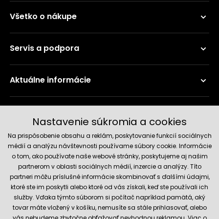
Všetko o nákupe
Servis a podpora
Aktuálne informácie
Doručenie a platobné metódy
Nastavenie súkromia a cookies
Na prispôsobenie obsahu a reklám, poskytovanie funkcií sociálnych
médií a analýzu návštevnosti používame súbory cookie. Informácie
o tom, ako používate naše webové stránky, poskytujeme aj našim
partnerom v oblasti sociálnych médií, inzercie a analýzy. Títo
partneri môžu príslušné informácie skombinovať s ďalšími údajmi,
ktoré ste im poskytli alebo ktoré od vás získali, keď ste používali ich
služby. Vďaka týmto súborom si počítač napríklad pamätá, aký
Spoľahlivý obchod
tovar máte vložený v košíku, nemusíte sa stále prihlasovať, alebo
vás nebudeme zbytočne obťažovať nevhodnou reklamou. Viac o