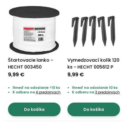
Štartovacie lanko -
Vymedzovací kolík 120
HECHT 003450
ks - HECHT 005612 P
9,99 €
9,99 €
Ihneď na odoslanie >10 ks
Ihneď na odoslanie 10 ks
K odberu na
4 predajniach
K odberu na
3 predajniach
Do košíka
Do košíka