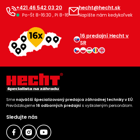
+421 46 542 03 20
hecht@hecht.sk
Po-Št 8-16:30 , Pi 8-16
Napíšte nám kedykoľvek
16 predajní Hecht v
SR
Sme
najväčší špecializovaný predajca záhradnej techniky v EÚ
.
Prevádzkujeme
16 odborných predajní
s vyškoleným personálom.
Sledujte nás