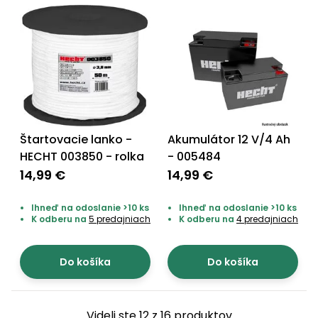
Štartovacie lanko -
Akumulátor 12 V/4 Ah
HECHT 003850 - rolka
- 005484
14,99 €
14,99 €
Ihneď na odoslanie >10 ks
Ihneď na odoslanie >10 ks
K odberu na
5 predajniach
K odberu na
4 predajniach
Do košíka
Do košíka
Videli ste 12 z 16 produktov