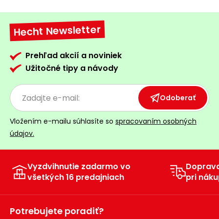
Hecht Newsletter
Prehľad akcií a noviniek
Užitočné tipy a návody
Odoberať
Vložením e-mailu súhlasíte so
spracovaním osobných
údajov.
Vyzdvihnutie zadarmo vo
Doprav
všetkých 16 predajniach
pri náku
Potrebujete poradiť?