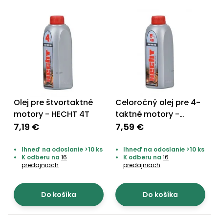
Príslušenstvo
Olej pre štvortaktné
Celoročný olej pre 4-
motory - HECHT 4T
taktné motory -
HECHT 5W-40
7,19 €
7,59 €
Ihneď na odoslanie >10 ks
Ihneď na odoslanie >10 ks
K odberu na
16
K odberu na
16
predajniach
predajniach
Do košíka
Do košíka