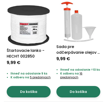
Sada pre
Štartovacie lanko -
odčerpávanie olejov -
HECHT 002850
HECHT 5011
9,99 €
9,99 €
Ihneď na odoslanie >10 ks
Ihneď na odoslanie 9 ks
K odberu na
16
K odberu na
5 predajniach
predajniach
Do košíka
Do košíka