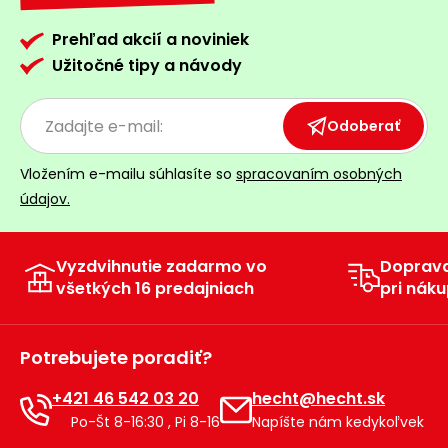
Prehľad akcií a noviniek
Užitočné tipy a návody
Odoberať
Vložením e-mailu súhlasíte so
spracovaním osobných
údajov.
Vyzdvihnutie zadarmo vo
Doprav
všetkých 16 predajniach
pri náku
Potrebujete poradiť?
+421 46 542 03 20
hecht@hecht.sk
Po-Št 8-16:30 , Pi 8-16
Napíšte nám kedykoľvek