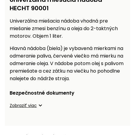
vozíky
Navijaky
HECHT 90001
Čerpadlá
a
Univerzálna miešacia nádoba vhodná pre
Príslušenstvo
vodárne
miešanie zmesi benzínu a oleja do 2-taktných
motorov. Objem 1 liter.
Vysokotlakové
Bagre
umývačky
Hlavná nádoba (biela) je vybavená mierkami na
odmeranie paliva, červené viečko má mierku na
Zametacie
odmeranie oleja. V nádobe potom olej s palivom
stroje
premiešate a cez zátku na viečku ho pohodlne
Snežné
nalejete do nádrže stroja.
frézy
Bezpečnostné dokumenty
Odhŕňače
a lopaty
Zobraziť viac
na sneh
Postrekovače
a rosiče