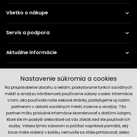
Všetko o nákupe
Servis a podpora
Aktuálne informácie
Doručenie a platobné metódy
Nastavenie súkromia a cookies
Na prispôsobenie obsahu a reklám, poskytovanie funkcií sociálnych
médií a analýzu návštevnosti používame súbory cookie. Informácie
o tom, ako používate naše webové stránky, poskytujeme aj našim
partnerom v oblasti sociálnych médií, inzercie a analýzy. Títo
partneri môžu príslušné informácie skombinovať s ďalšími údajmi,
ktoré ste im poskytli alebo ktoré od vás získali, keď ste používali ich
služby. Vďaka týmto súborom si počítač napríklad pamätá, aký
Spoľahlivý obchod
tovar máte vložený v košíku, nemusíte sa stále prihlasovať, alebo