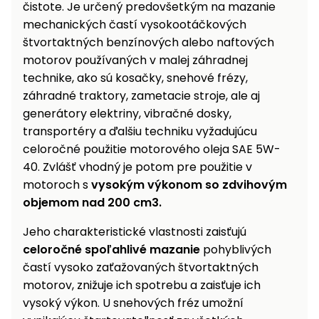
čistote. Je určený predovšetkým na mazanie
Príslušenstvo
mechanických častí vysokootáčkových
štvortaktných benzínových alebo naftových
motorov používaných v malej záhradnej
technike, ako sú kosačky, snehové frézy,
záhradné traktory, zametacie stroje, ale aj
generátory elektriny, vibračné dosky,
transportéry a ďalšiu techniku vyžadujúcu
celoročné použitie motorového oleja SAE 5W-
40. Zvlášť vhodný je potom pre použitie v
motoroch s
vysokým výkonom so zdvihovým
objemom nad 200 cm3.
Jeho charakteristické vlastnosti zaisťujú
celoročné spoľahlivé mazanie
pohyblivých
častí vysoko zaťažovaných štvortaktných
motorov, znižuje ich spotrebu a zaisťuje ich
vysoký výkon. U snehových fréz umožní