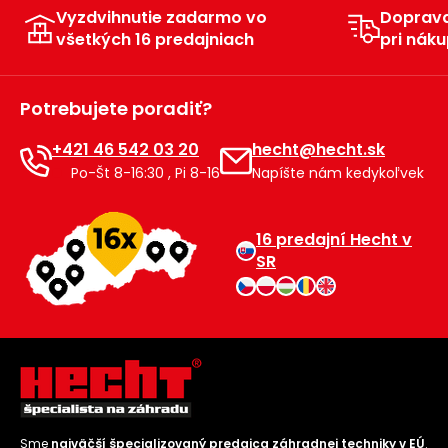
Vyzdvihnutie zadarmo vo
Doprav
všetkých 16 predajniach
pri náku
Potrebujete poradiť?
+421 46 542 03 20
hecht@hecht.sk
Po-Št 8-16:30 , Pi 8-16
Napíšte nám kedykoľvek
16 predajní Hecht v
SR
Sme
najväčší špecializovaný predajca záhradnej techniky v EÚ
.