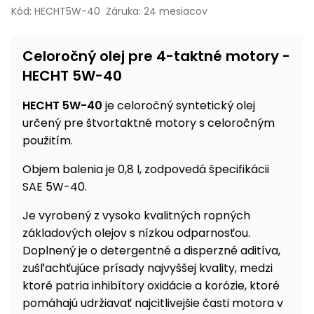
vozíky
Kód: HECHT5W-40
Záruka: 24 mesiacov
Navijaky
Čerpadlá
a
Celoročný olej pre 4-taktné motory -
Príslušenstvo
vodárne
HECHT 5W-40
Vysokotlakové
HECHT 5W-40
je celoročný syntetický olej
Bagre
umývačky
určený pre štvortaktné motory s celoročným
Zametacie
použitím.
stroje
Objem balenia je 0,8 l, zodpovedá špecifikácii
Snežné
SAE 5W-40.
frézy
Je vyrobený z vysoko kvalitných ropných
Odhŕňače
základových olejov s nízkou odparnosťou.
a lopaty
Doplnený je o detergentné a disperzné aditíva,
na sneh
zušľachťujúce prísady najvyššej kvality, medzi
Postrekovače
ktoré patria inhibítory oxidácie a korózie, ktoré
a rosiče
pomáhajú udržiavať najcitlivejšie časti motora v