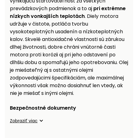
vynikajúcu štartovateľnosť za všetkých
prevádzkových podmienok a to aj
pri extrémne
nízkych vonkajších teplotách
. Diely motora
udržuje v čistote, potláča tvorbu
vysokoteplotných usadenín a nízkoteplotných
kalov. Skvelé antioxidačné vlastnosti sú zárukou
dlhej životnosti, dobre chráni vnútorné časti
motora proti korózii aj pri jeho odstavení po
dlhšiu dobu a spomaľujú jeho opotrebovaniu. Olej
je miešateľný aj s ostatnými olejmi
zodpovedajúcimi špecifikáciám, ale maximálnej
výkonnosti však možno dosiahnuť len vtedy, ak
nie je miešať s inými olejmi.
Bezpečnostné dokumenty
Zobraziť viac