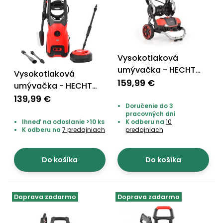
Vysokotlaková
umývačka - HECHT
Vysokotlaková
351
159,99 €
umývačka - HECHT
32000
139,99 €
Doručenie do 3
pracovných dní
Ihneď na odoslanie >10 ks
K odberu na
10
K odberu na
7 predajniach
predajniach
Do košíka
Do košíka
Doprava zadarmo
Doprava zadarmo