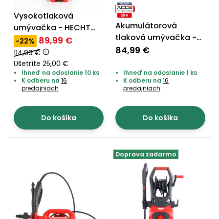
Príslušenstvo
Vysokotlaková
Akumulátorová
umývačka - HECHT
tlaková umývačka -
333
89,99 €
-22%
HECHT 3025
84,99 €
114,99 €
Ušetríte 25,00 €
Ihneď na odoslanie 10 ks
Ihneď na odoslanie 1 ks
K odberu na
16
K odberu na
16
predajniach
predajniach
Do košíka
Do košíka
Doprava zadarmo