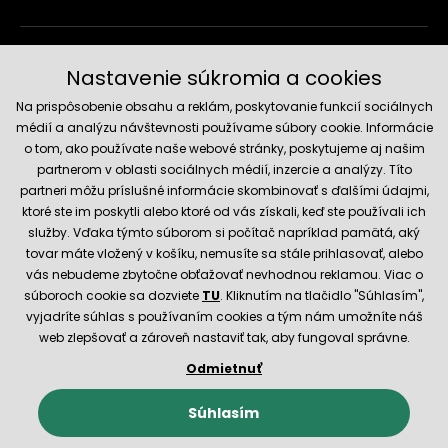
Doručenie a platobné metódy
Nastavenie súkromia a cookies
Na prispôsobenie obsahu a reklám, poskytovanie funkcií sociálnych
médií a analýzu návštevnosti používame súbory cookie. Informácie
o tom, ako používate naše webové stránky, poskytujeme aj našim
partnerom v oblasti sociálnych médií, inzercie a analýzy. Títo
partneri môžu príslušné informácie skombinovať s ďalšími údajmi,
ktoré ste im poskytli alebo ktoré od vás získali, keď ste používali ich
služby. Vďaka týmto súborom si počítač napríklad pamätá, aký
Spoľahlivý obchod
tovar máte vložený v košíku, nemusíte sa stále prihlasovať, alebo
vás nebudeme zbytočne obťažovať nevhodnou reklamou. Viac o
súboroch cookie sa dozviete
TU
. Kliknutím na tlačidlo "Súhlasím",
vyjadríte súhlas s používaním cookies a tým nám umožníte náš
web zlepšovať a zároveň nastaviť tak, aby fungoval správne.
Odmietnuť
© 2026 Hecht.cz
Obchodné podmienky
Nastavenie cookies
Súhlasím
E-shop vytvorila a technicky zaisťuje
SIMPLIA.cz