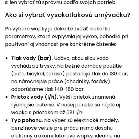
si len vybrať tú správnu podľa svojich potrieb.
Ako si vybrať vysokotlakovú umývačku?
Pri výbere wapky je dôležité zvážiť niekoľko
parametrov, ktoré ovplyvnia jej výkon, pohodlie pri
používaní aj vhodnosť pre konkrétne čistenie:
Tlak vody (bar).
Udáva, akou silou voda
vychádza z trysky. Na bežné domáce použitie
(auto, bicykel, terasa) postačuje tlak do 130 bar,
na náročnejšie práce (chodníky, fasády)
odporúčame tlak 140–180 bar.
Prietok vody (l/h).
Vyšší prietok znamená
rýchlejšie čistenie. V našej ponuke sa nájde aj
wapka s prietokom až 681 l/h!
Typ pohonu.
Na výber sú elektrické modely,
benzínové verzie pre prácu mimo dosahu
elektriny a akumulátorové wapky, ideálne na