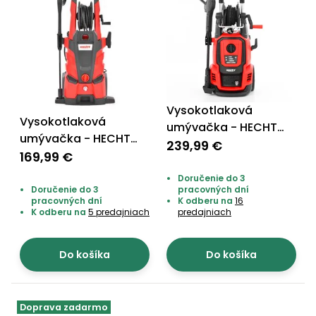
Vysokotlaková
Vysokotlaková
umývačka - HECHT
umývačka - HECHT
336
239,99 €
324
169,99 €
Doručenie do 3
Doručenie do 3
pracovných dní
pracovných dní
K odberu na
16
K odberu na
5 predajniach
predajniach
Do košíka
Do košíka
Doprava zadarmo