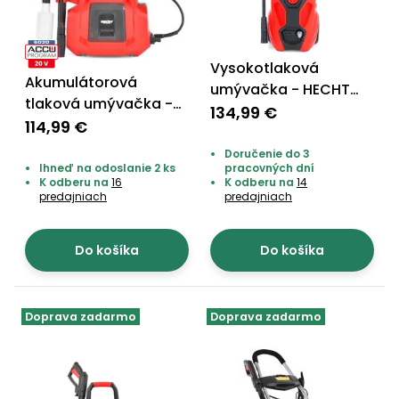
Vysokotlaková
Akumulátorová
umývačka - HECHT
tlaková umývačka -
334
134,99 €
HECHT 3425
114,99 €
Doručenie do 3
Ihneď na odoslanie 2 ks
pracovných dní
K odberu na
16
K odberu na
14
predajniach
predajniach
Do košíka
Do košíka
Doprava zadarmo
Doprava zadarmo