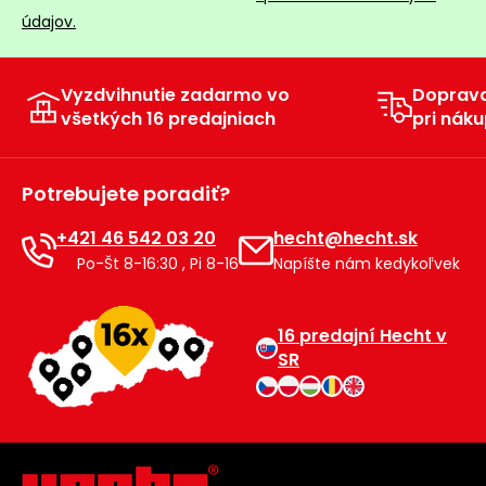
údajov.
Vyzdvihnutie zadarmo vo
Doprav
všetkých 16 predajniach
pri náku
Potrebujete poradiť?
+421 46 542 03 20
hecht@hecht.sk
Po-Št 8-16:30 , Pi 8-16
Napíšte nám kedykoľvek
16 predajní Hecht v
SR