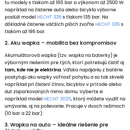
tu modely s tlakom až 165 bar a výkonom až 2500 W.
napríklad na čistenie auta alebo bicykla výborne
poslúži model
HECHT 326
s tlakom 135 bar. Na
dôkladné čistenie väčších plôch zvoľte
HECHT 336
s
tlakom až 195 bar.
2. Aku wapka – mobilita bez kompromisov
Akumulátorová wapka (tzv. wapka na baterky) je
výborným riešením pre tých, ktorí potrebujú čistiť aj
tam, kde nie je elektrina
. Vďaka napájaniu z batérie
poskytujú aku wapky voľnosť pohybu a sú tak skvelé
napríklad pri čistení člnov, bicyklov v prírode alebo
áut zaparkovaných mimo domu. Vyberte si
napríklad model
HECHT 3025
, ktorý môžete využiť na
umývanie, aj na polievanie. Pracuje v dvoch režimoch
(10 bar a 22 bar).
3. Wapka na auto – ideálne riešenie pre