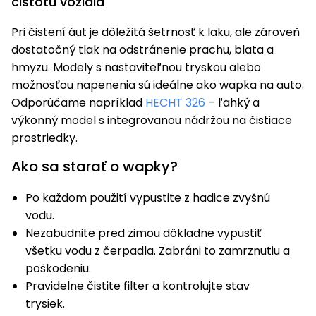
čistotu vozidla
Pri čistení áut je dôležitá šetrnosť k laku, ale zároveň
dostatočný tlak na odstránenie prachu, blata a
hmyzu. Modely s nastaviteľnou tryskou alebo
možnosťou napenenia sú ideálne ako wapka na auto.
Odporúčame napríklad
HECHT 326
– ľahký a
výkonný model s integrovanou nádržou na čistiace
prostriedky.
Ako sa starať o wapky?
Po každom použití vypustite z hadice zvyšnú
vodu.
Nezabudnite pred zimou dôkladne vypustiť
všetku vodu z čerpadla. Zabráni to zamrznutiu a
poškodeniu.
Pravidelne čistite filter a kontrolujte stav
trysiek.