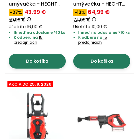
vozíky
umývačka - HECHT
umývačka - HECHT
Navijaky
314
322
43,99 €
64,99 €
-27%
-13%
Čerpadlá
59,99 €
74,99 €
a
Príslušenstvo
Ušetríte 16,00 €
Ušetríte 10,00 €
vodárne
Ihneď na odoslanie >10 ks
Ihneď na odoslanie >10 ks
K odberu na
15
K odberu na
15
Vysokotlakové
predajniach
predajniach
Bagre
umývačky
Zametacie
Do košíka
Do košíka
stroje
Snežné
AKCIA DO 25. 8. 2026
frézy
Odhŕňače
a lopaty
na sneh
Postrekovače
a rosiče