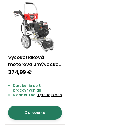
Vysokotlaková
motorová umývačka
- HECHT 3231
374,99 €
Doručenie do 3
pracovných dní
K odberu na
11 predajniach
Do košíka