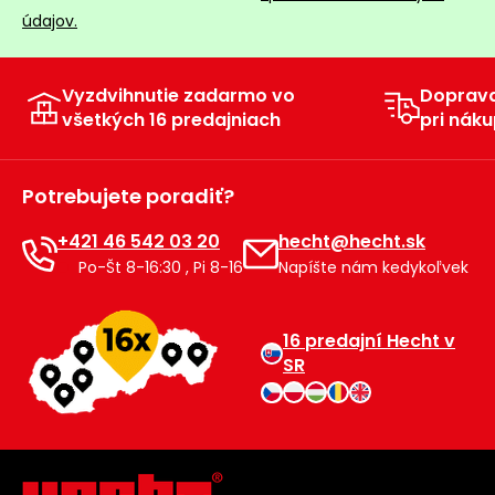
údajov.
Vyzdvihnutie zadarmo vo
Doprav
všetkých 16 predajniach
pri náku
Potrebujete poradiť?
+421 46 542 03 20
hecht@hecht.sk
Po-Št 8-16:30 , Pi 8-16
Napíšte nám kedykoľvek
16 predajní Hecht v
SR