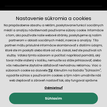
Doručenie a platobné metódy
Nastavenie súkromia a cookies
Na prispôsobenie obsahu a reklám, poskytovanie funkcií sociálnych
médií a analýzu návštevnosti používame súbory cookie. Informácie
o tom, ako používate naše webové stránky, poskytujeme aj našim
partnerom v oblasti sociálnych médií, inzercie a analýzy. Títo
partneri môžu príslušné informácie skombinovať s ďalšími údajmi,
ktoré ste im poskytli alebo ktoré od vás získali, keď ste používali ich
služby. Vďaka týmto súborom si počítač napríklad pamätá, aký
Spoľahlivý obchod
tovar máte vložený v košíku, nemusíte sa stále prihlasovať, alebo
vás nebudeme zbytočne obťažovať nevhodnou reklamou. Viac o
súboroch cookie sa dozviete
TU
. Kliknutím na tlačidlo "Súhlasím",
vyjadríte súhlas s používaním cookies a tým nám umožníte náš
web zlepšovať a zároveň nastaviť tak, aby fungoval správne.
Odmietnuť
© 2026 Hecht.cz
Obchodné podmienky
Nastavenie cookies
Súhlasím
E-shop vytvorila a technicky zaisťuje
SIMPLIA.cz