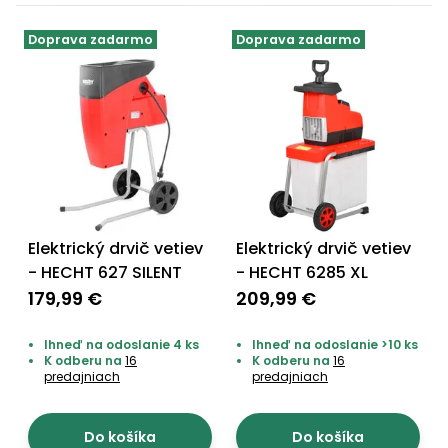
Príslušenstvo
Doprava zadarmo
Doprava zadarmo
Elektrický drvič vetiev
Elektrický drvič vetiev
- HECHT 627 SILENT
- HECHT 6285 XL
179,99 €
209,99 €
Ihneď na odoslanie 4 ks
Ihneď na odoslanie >10 ks
K odberu na
16
K odberu na
16
predajniach
predajniach
Do košíka
Do košíka