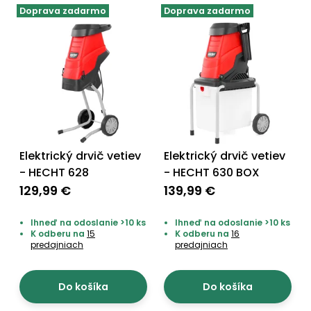
vozíky
Doprava zadarmo
Doprava zadarmo
Navijaky
Čerpadlá
a
Príslušenstvo
vodárne
Vysokotlakové
Bagre
umývačky
Zametacie
stroje
Elektrický drvič vetiev
Elektrický drvič vetiev
- HECHT 628
- HECHT 630 BOX
Snežné
129,99 €
139,99 €
frézy
Odhŕňače
Ihneď na odoslanie >10 ks
Ihneď na odoslanie >10 ks
K odberu na
15
K odberu na
16
a lopaty
predajniach
predajniach
na sneh
Postrekovače
Do košíka
Do košíka
a rosiče