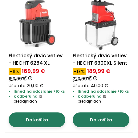
úložné
vozidlá
Ochrana
Štiepačky
stoly
obrubníky
Vidly
boxy
rastlín
Náhradné
dreva
Príslušenstvo
Seniorské
nože
Vibračné
Tieniace
vozíky
Záhradné
Drviče
dosky
textílie
koše
vetiev
Prilby
Odpudzovače
Transportéry
Krhly
a pasce
Špalíkovače
Elektrický drvič vetiev
Elektrický drvič vetiev
Rezačky
Doplnky
Fukáre a
- HECHT 6284 XL
- HECHT 6300XL Silent
na
vysávače
betón
169,99 €
189,99 €
-11%
-17%
na lístie
189,99 €
229,99 €
Meracie
Ušetríte 20,00 €
Ušetríte 40,00 €
Záhradné
prístroje
Ihneď na odoslanie >10 ks
Ihneď na odoslanie >10 ks
vozíky
K odberu na
16
K odberu na
16
predajniach
predajniach
Nabíjačky
autobatérií
Fúriky
Do košíka
Do košíka
Vykurovanie
Rozmetadlá
a posypové