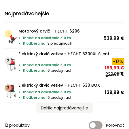
krovinorezom
kultivátorom
hmyzu
kompresorom
hoverboardy
Osivá
Zváračky
Trampolíny
Accu
mačky
mechanické
kosačky
nožnice
filtrácie
filtrácie
s
vysávače
Vyžínače
voľný
Príslušenstvo
Záhradné
Ochranné
Štvorkolky s
Veľkosť
Kolobežky,
Príslušenstvo
Príslušenstvo
ACCU
program
Záhradné
Uhlové
postrekovače
Príslušenstvo
kolieskami
Príslušenstvo
Záhradné
Najpredávanejšie
k vyžínačom
vodárne
pomôcky
homologizáciou
XL
hoverboardy
Psie
k
k snežným
program
1278
stoly
čas
Pílky
Automatické
Tkané a
brúsky
Automatické
Štvorkolky
Vretenové
Zametacie
Vodné
Príslušenstvo
k traktorom
domčeky
búdy
zametacím
frézam
1278
Príslušenstvo k
a
bazénové
netkané
bazénové
kosačky
Škrabky
stroje
športy
k fukárom a
Krovinorezy
Accu
Príslušenstvo
Detské
Bazény a
Záhradné
strojom
postrekovačom
nože
vysávače
textílie
vysávače
Detské
na ľad
vysávačom
Skleníky
Hoblíky
Motorový drvič - HECHT 6206
Aku
Elektro
program
k čerpadlám
štvorkolky
príslušenstvo
stoličky,
Trojkolesové
Stavebné
Králikárne
a
hračky
LED
skútre
539,99 €
6260
Ihneď na odoslanie >10 ks
kreslá a
Sieťky,
Sieťky,
Rámové
kosačky
Protišmykové
miešačky
Mechanické
pareniská
Kultivátory
Ostatné
Príslušenstvo
K odberu na
13 predajniach
svetlá
lavice
kefky,
kefky,
píly
Horné
návleky
Accu
k
Chovateľské
vysávače
vysávače
Lištové a
frézy
Štvorkolky
Kuríny
Elektrický drvič vetiev - HECHT 6300XL Silent
Závlahové
Aku
program
štvorkolkám
Vysávače
Servírovacie
Akumulátorové
potreby
bubnové
systémy
sponkovačky
-17%
Sekery
Semená
5140
stolíky
Úprava
Úprava
programy
kosačky
Ihneď na odoslanie >10 ks
189,99 €
a
Miešadlá
Nákladné
vody
vody
K odberu na
16 predajniach
Výbehy
Darčekové
229,99 €
klincovačky
Hojdačky
štvorkolky
Kompresory
Kompostéry
Cepové
Kontajnery,
Plotostrihy
Krompáče
poukazy
a
Testery
Testery
mulčovacie
kvetináče
Elektrický drvič vetiev - HECHT 630 BOX
Accu
Píly
hojdacie
Starostlivosť
vody
vody
kosačky
a tablety
Buginy
Zemné
Pestovateľské
miešadlá
139,99 €
Ihneď na odoslanie >10 ks
kreslá
o srsť
Náradie
jiffy
vrtáky
potreby
K odberu na
16 predajniach
Píly
Príslušenstvo
Čistiace
Čistiace
do lesa
Sústruhy
Menovky
ku kosačkám
prostriedky
prostriedky
Ďalšie najpredávanejšie
Slnečníky
Motocykle
Generátory
Vyvýšené
na
Ručné
elektriny
záhony
Rýle
Záhradný
rastliny
náradie
Teplovzdušné
Ostatné
Ostatné
Záhradné
Benzínové
valec
12 produktov
Porovnať
pištole
Pracovné
Záhradné