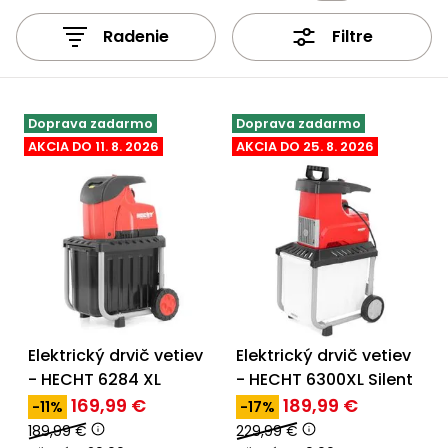
úložné
vozidlá
Ochrana
Štiepačky
stoly
obrubníky
Vidly
boxy
rastlín
Náhradné
dreva
Radenie
Filtre
Príslušenstvo
Seniorské
nože
Vibračné
Tieniace
vozíky
Záhradné
Drviče
dosky
textílie
koše
vetiev
Prilby
Odpudzovače
Doprava zadarmo
Doprava zadarmo
Transportéry
Krhly
a pasce
AKCIA DO 11. 8. 2026
AKCIA DO 25. 8. 2026
Špalíkovače
Rezačky
Doplnky
Fukáre a
na
vysávače
betón
na lístie
Meracie
Záhradné
prístroje
vozíky
Nabíjačky
autobatérií
Elektrický drvič vetiev
Elektrický drvič vetiev
Fúriky
- HECHT 6284 XL
- HECHT 6300XL Silent
169,99 €
189,99 €
Vykurovanie
-11%
-17%
Rozmetadlá
189,99 €
229,99 €
a posypové