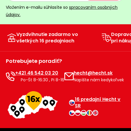
Vložením e-mailu súhlasíte so
spracovaním osobných
údajov.
Vyzdvihnutie zadarmo vo
Doprav
všetkých 16 predajniach
pri náku
Potrebujete poradiť?
+421 46 542 03 20
hecht@hecht.sk
Po-Št 8-16:30 , Pi 8-16
Napíšte nám kedykoľvek
16 predajní Hecht v
SR