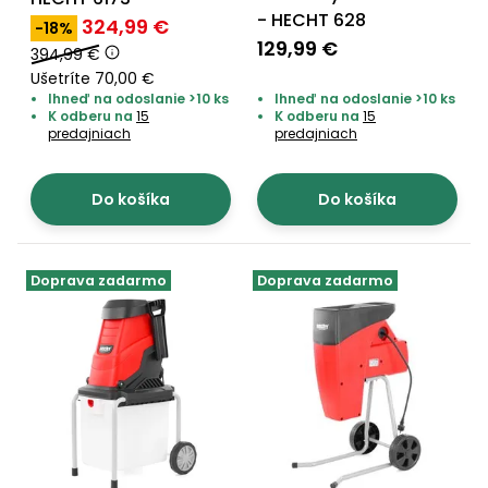
- HECHT 628
324,99 €
-18%
Príslušenstvo
129,99 €
394,99 €
Ušetríte 70,00 €
Ihneď na odoslanie >10 ks
Ihneď na odoslanie >10 ks
K odberu na
15
K odberu na
15
predajniach
predajniach
Do košíka
Do košíka
Doprava zadarmo
Doprava zadarmo