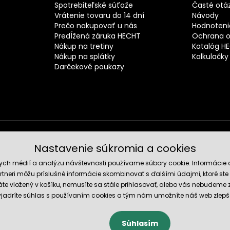
Spotrebiteľské súťaže
Časté otá
Vrátenie tovaru do 14 dní
Návody
Prečo nakupovať u nás
Hodnotenie
Predĺžená záruka HECHT
Ochrana o
Nákup na tretiny
Katalóg H
Nákup na splátky
Kalkulačky
Darčekové poukazy
Nastavenie súkromia a cookies
Spoľahli
nych médií a analýzu návštevnosti používame súbory cookie. Informácie 
tneri môžu príslušné informácie skombinovať s ďalšími údajmi, ktoré ste im
te vložený v košíku, nemusíte sa stále prihlasovať, alebo vás nebudeme
 vyjadríte súhlas s používaním cookies a tým nám umožníte náš web zlepš
Súhlasím