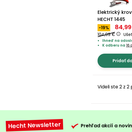
Elektrický krov
HECHT 1445
84,99
-19%
104,99 €
Ušet
Ihneď na odosla
K odberu na
16 
Pridať d
Videli ste 2 z 
Hecht Newsletter
Prehľad akcií a novin