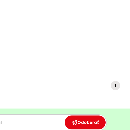
1
Odoberať