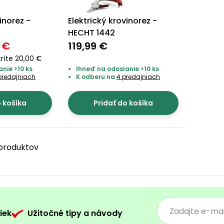
inorez -
Elektrický krovinorez -
HECHT 1442
 €
119,99 €
ríte 20,00 €
nie >10 ks
Ihneď na odoslanie >10 ks
predajniach
K odberu na
4 predajniach
o košíka
Pridať do košíka
2 produktov
iek
Užitočné tipy a návody