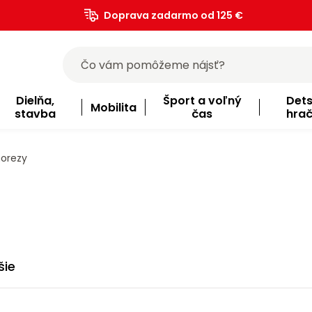
Doprava zadarmo od 125 €
)
Dielňa,
Šport a voľný
Det
Mobilita
stavba
čas
hra
norezy
šie