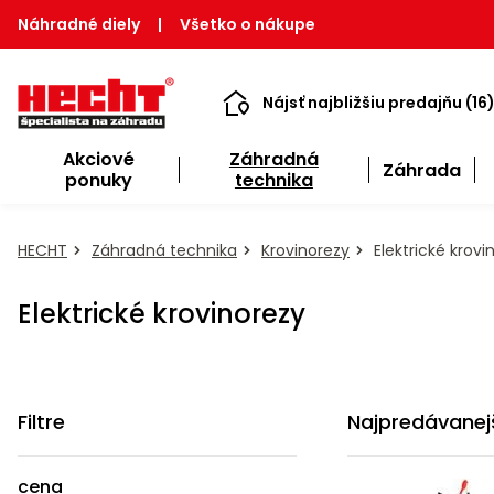
Náhradné diely
|
Všetko o nákupe
Nájsť najbližšiu predajňu (16
Akciové
Záhradná
Záhrada
ponuky
technika
HECHT
Záhradná technika
Krovinorezy
Elektrické krovi
Elektrické krovinorezy
Filtre
Najpredávanej
cena