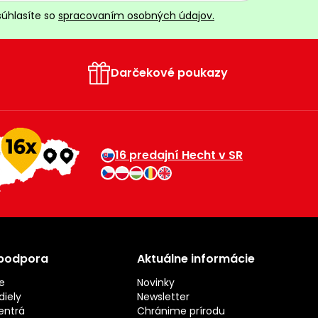
súhlasíte so
spracovaním osobných údajov.
Darčekové poukazy
16 predajní Hecht v SR
 podpora
Aktuálne informácie
e
Novinky
iely
Newsletter
entrá
Chránime prírodu