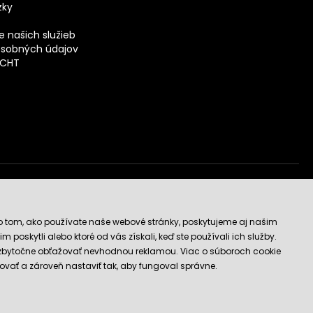
zky
 našich služieb
sobných údajov
ECHT
vý obchod
o tom, ako používate naše webové stránky, poskytujeme aj našim
 poskytli alebo ktoré od vás získali, keď ste používali ich služby.
 zbytočne obťažovať nevhodnou reklamou. Viac o súboroch cookie
ovať a zároveň nastaviť tak, aby fungoval správne.