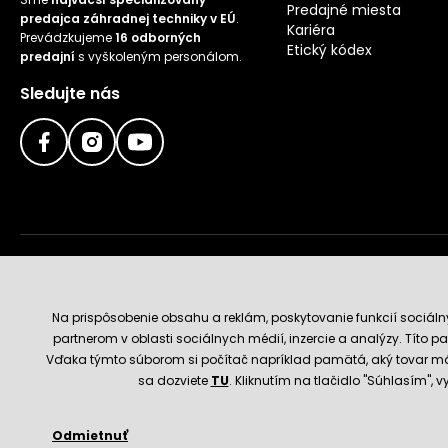
Predajné miesta
predajca záhradnej techniky v EÚ
.
Kariéra
Prevádzkujeme
16 odborných
Etický kódex
predajní
s vyškoleným personálom.
Sledujte nás
Doručenie a platobné metódy
Na prispôsobenie obsahu a reklám, poskytovanie funkcií sociál
partnerom v oblasti sociálnych médií, inzercie a analýzy. Títo par
Vďaka týmto súborom si počítač napríklad pamätá, aký tovar má
sa dozviete
TU
. Kliknutím na tlačidlo "Súhlasím",
Odmietnuť