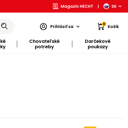
Magazín HECHT
|
SK
0
Prihlásiť sa
Košík
ské
Chovateľské
Darčekové
čky
potreby
poukazy