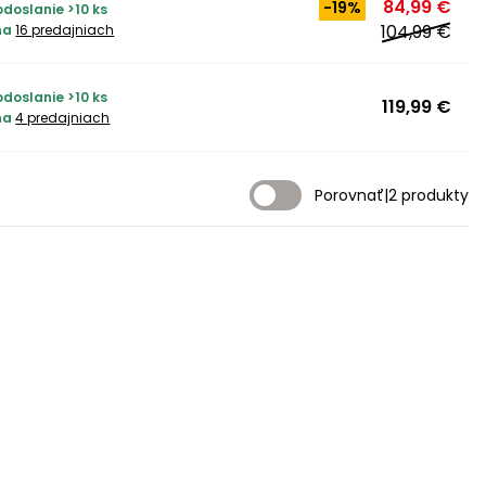
84,99 €
-19%
doslanie >10 ks
104,99 €
na
16 predajniach
doslanie >10 ks
119,99 €
na
4 predajniach
Porovnať
|
2 produkty