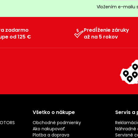
Vložením e-mailu 
va zadarmo
Predĺženie záruky
upe od 125 €
až na 5 rokov
Všetko o nákupe
Servis a
MOTORS
Obchodné podmienky
Reklamáci
Ako nakupovať
Náhradné d
Platba a doprava
Servisné c