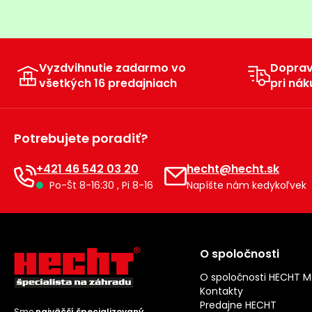
Vyzdvihnutie zadarmo vo
Dopra
všetkých 16 predajniach
pri nák
Potrebujete poradiť?
+421 46 542 03 20
hecht@hecht.sk
Po-Št 8-16:30 , Pi 8-16
Napíšte nám kedykoľvek
O spoločnosti
O spoločnosti HECHT 
Kontakty
Predajne HECHT
Sme
najväčší špecializovaný