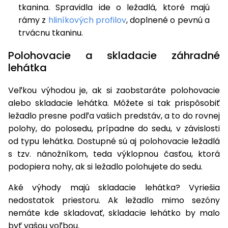
tkanina. Spravidla ide o ležadlá, ktoré majú
rámy z
hliníkových profilov
, doplnené o pevnú a
trvácnu tkaninu.
Polohovacie a skladacie záhradné
lehátka
Veľkou výhodou je, ak si zaobstaráte polohovacie
alebo skladacie lehátka. Môžete si tak prispôsobiť
ležadlo presne podľa vašich predstáv, a to do rovnej
polohy, do polosedu, prípadne do sedu, v závislosti
od typu lehátka. Dostupné sú aj polohovacie ležadlá
s tzv. nánožníkom, teda výklopnou časťou, ktorá
podopiera nohy, ak si ležadlo polohujete do sedu.
Aké výhody majú skladacie lehátka? Vyriešia
nedostatok priestoru. Ak ležadlo mimo sezóny
nemáte kde skladovať, skladacie lehátko by malo
byť vašou voľbou.