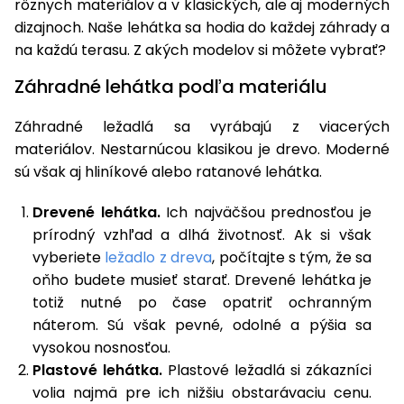
rôznych materiálov a v klasických, ale aj moderných
dizajnoch. Naše lehátka sa hodia do každej záhrady a
na každú terasu. Z akých modelov si môžete vybrať?
Záhradné lehátka podľa materiálu
Záhradné ležadlá sa vyrábajú z viacerých
materiálov. Nestarnúcou klasikou je drevo. Moderné
sú však aj hliníkové alebo ratanové lehátka.
Drevené lehátka.
Ich najväčšou prednosťou je
prírodný vzhľad a dlhá životnosť. Ak si však
vyberiete
ležadlo z dreva
, počítajte s tým, že sa
oňho budete musieť starať. Drevené lehátka je
totiž nutné po čase opatriť ochranným
náterom. Sú však pevné, odolné a pýšia sa
vysokou nosnosťou.
Plastové lehátka.
Plastové ležadlá si zákazníci
volia najmä pre ich nižšiu obstarávaciu cenu.