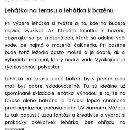
Lehátka na terasu a lehátka k bazénu
Pri výbere lehátka si zvážte aj to, kde ho budete
najviac využívať. Ak hľadáte lehátka k bazénu,
obzerajte sa po materiáloch, ktoré sú odolné voči
vode. Ide najmä o materiál čalúnenia. Pri bazéne
bude totiž ležadlo často mokré a je dobré, ak si
vyberiete materiál, ktorý nedrží vodu. Vynikajúce je
rýchloschnúci polyester.
Lehátka na terasu alebo balkón by v prvom rade
mali byť dobre skladovateľné. Tu sú ideálne už
spomínané skladacie lehátka. Výhodou je to, že na
terase alebo balkóne je ležadlo lepšie chránené
pred nepriazňou počasia alebo UV žiarením. Môžete
tu tak popustiť uzdu fantázii a kreativite a vybrať si
prakticky akékoľvek lehátko, bez ohľadu na
materiál.