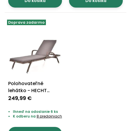
Do košíka
Do košíka
Príslušenstvo
Doprava zadarmo
Polohovateľné
lehátko - HECHT
BORNEO
249,99 €
Ihneď na odoslanie 6 ks
K odberu na
8 predajniach