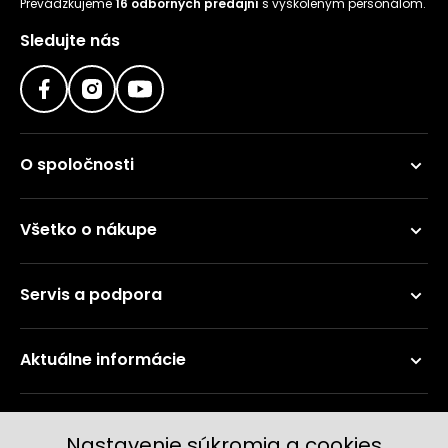
Prevádzkujeme
16 odborných predajní
s vyškoleným personálom.
Sledujte nás
O spoločnosti
Všetko o nákupe
Servis a podpora
Aktuálne informácie
Doručenie a platobné metódy
Nastavenie súkromia a cookies