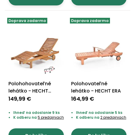
vozíky
Navijaky
Čerpadlá
a
Doprava zadarmo
Doprava zadarmo
Príslušenstvo
vodárne
Vysokotlakové
Bagre
umývačky
Zametacie
stroje
Snežné
Polohohovateľné
Polohovateľné
frézy
lehátko - HECHT
lehátko - HECHT ERA
Odhŕňače
RESORT A
149,99 €
164,99 €
a lopaty
na sneh
Ihneď na odoslanie 9 ks
Ihneď na odoslanie 5 ks
K odberu na
5 predajniach
K odberu na
2 predajniach
Postrekovače
a rosiče