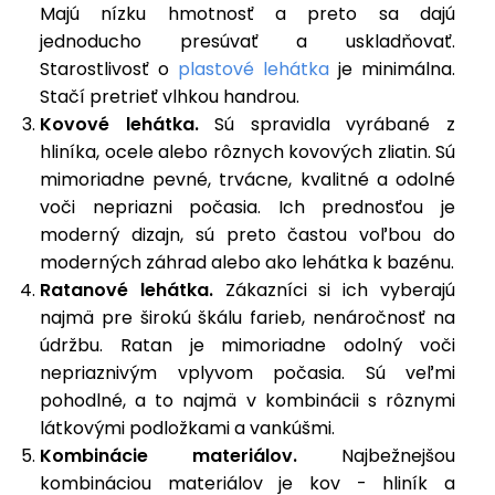
Majú nízku hmotnosť a preto sa dajú
jednoducho presúvať a uskladňovať.
Starostlivosť o
plastové lehátka
je minimálna.
Stačí pretrieť vlhkou handrou.
Kovové lehátka.
Sú spravidla vyrábané z
hliníka, ocele alebo rôznych kovových zliatin. Sú
mimoriadne pevné, trvácne, kvalitné a odolné
voči nepriazni počasia. Ich prednosťou je
moderný dizajn, sú preto častou voľbou do
moderných záhrad alebo ako lehátka k bazénu.
Ratanové lehátka.
Zákazníci si ich vyberajú
najmä pre širokú škálu farieb, nenáročnosť na
údržbu. Ratan je mimoriadne odolný voči
nepriaznivým vplyvom počasia. Sú veľmi
pohodlné, a to najmä v kombinácii s rôznymi
látkovými podložkami a vankúšmi.
Kombinácie materiálov.
Najbežnejšou
kombináciou materiálov je kov - hliník a