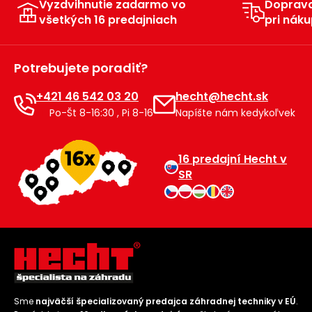
Vyzdvihnutie zadarmo vo
Doprav
všetkých 16 predajniach
pri náku
Potrebujete poradiť?
+421 46 542 03 20
hecht@hecht.sk
Po-Št 8-16:30 , Pi 8-16
Napíšte nám kedykoľvek
16 predajní Hecht v
SR
Sme
najväčší špecializovaný predajca záhradnej techniky v EÚ
.