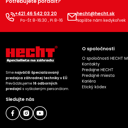
Potrebujete poradiť?
+421 46 542 03 20
hecht@hecht.sk
Po-Št 8-16:30 , Pi 8-16
Napíšte nám kedykoľvek
O spoločnosti
O spoločnosti HECHT 
Kontakty
Predajne HECHT
Sme
najväčší špecializovaný
Predajné miesta
predajca záhradnej techniky v EÚ
.
Kariéra
Prevádzkujeme
16 odborných
Etický kódex
predajní
s vyškoleným personálom.
Sledujte nás