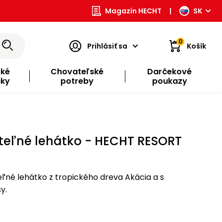
Magazín HECHT
|
SK
0
Prihlásiť sa
Košík
ské
Chovateľské
Darčekové
čky
potreby
poukazy
eľné lehátko - HECHT RESORT
ľné lehátko z tropického dreva Akácia a s
y.