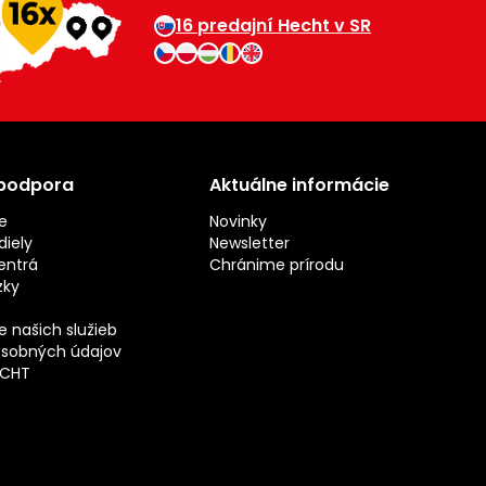
16 predajní Hecht v SR
 podpora
Aktuálne informácie
e
Novinky
iely
Newsletter
entrá
Chránime prírodu
zky
 našich služieb
sobných údajov
ECHT