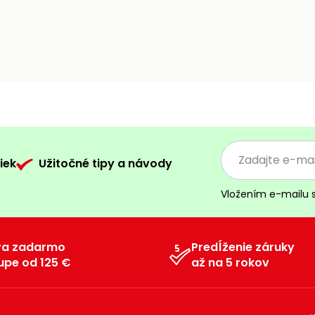
iek
Užitočné tipy a návody
Vložením e-mailu 
va zadarmo
Predĺženie záruky
upe od 125 €
až na 5 rokov