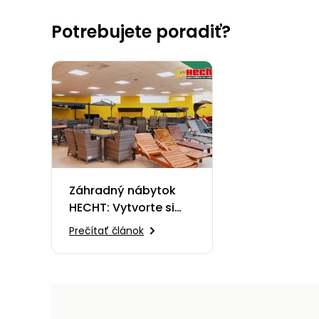
Potrebujete poradiť?
Záhradný nábytok
HECHT: Vytvorte si
oázu pokoja
Prečítať článok