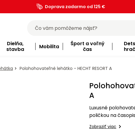
Doprava zadarmo od 125 €
)
Dielňa,
Šport a voľný
Det
Mobilita
stavba
čas
hra
ehátka
Polohohovateľné lehátko - HECHT RESORT A
Polohohovat
A
Luxusné polohovate
poličkou na časopis
Zobraziť viac