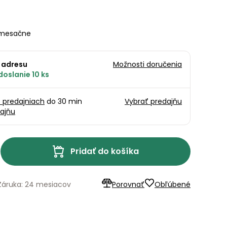
mesačne
 adresu
Možnosti doručenia
oslanie 10 ks
5 predajniach
do 30 min
Vybrať predajňu
ajňu
Pridať do košíka
Záruka: 24 mesiacov
Porovnať
Obľúbené