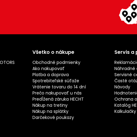
Všetko o nákupe
Servis a
MOTORS
Obchodné podmienky
Reklamáci
Ako nakupovať
Náhradné d
Platba a doprava
Servisné c
Spotrebiteľské súťaže
Časté otá
Vrátenie tovaru do 14 dní
Návody
Prečo nakupovať u nás
Hodnotenie
Predĺžená záruka HECHT
Ochrana o
Nákup na tretiny
Katalóg H
Nákup na splátky
Kalkulačky
Darčekové poukazy