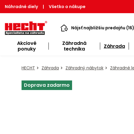
Náhradné diely
|
Všetko o nákupe
Nájsť najbližšiu predajňu (16
Akciové
Záhradná
Záhrada
ponuky
technika
HECHT
Záhrada
Záhradný nábytok
Záhradné l
Doprava zadarmo