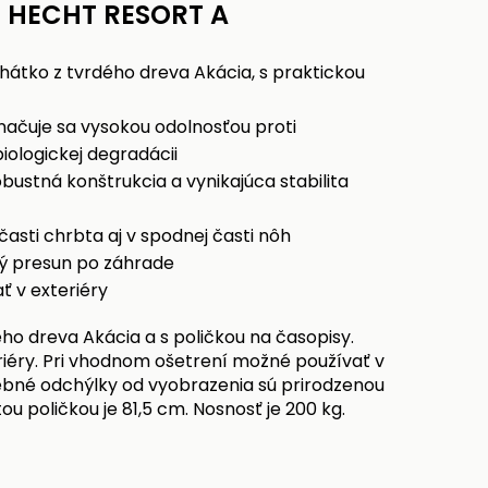
- HECHT RESORT A
hátko z tvrdého dreva Akácia, s praktickou
značuje sa vysokou odolnosťou proti
iologickej degradácii
bustná konštrukcia a vynikajúca stabilita
asti chrbta aj v spodnej časti nôh
ký presun po záhrade
ť v exteriéry
ho dreva Akácia a s poličkou na časopisy.
riéry. Pri vhodnom ošetrení možné používať v
arebné odchýlky od vyobrazenia sú prirodzenou
ou poličkou je 81,5 cm. Nosnosť je 200 kg.