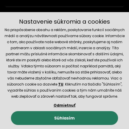
Doručenie a platobné metódy
Nastavenie súkromia a cookies
Na prispôsobenie obsahu a reklám, poskytovanie funkcií sociálnych
médií a analýzu návštevnosti používame súbory cookie. Informácie
o tom, ako používate naše webové stránky, poskytujeme aj našim
partnerom v oblasti sociálnych médií, inzercie a analýzy. Títo
partneri môžu príslušné informácie skombinovať s ďalšími údajmi,
ktoré ste im poskytli alebo ktoré od vás získali, keď ste používali ich
služby. Vďaka týmto súborom si počítač napríklad pamätá, aký
Spoľahlivý obchod
tovar máte vložený v košíku, nemusíte sa stále prihlasovať, alebo
vás nebudeme zbytočne obťažovať nevhodnou reklamou. Viac o
súboroch cookie sa dozviete
TU
. Kliknutím na tlačidlo "Súhlasím",
vyjadríte súhlas s používaním cookies a tým nám umožníte náš
web zlepšovať a zároveň nastaviť tak, aby fungoval správne.
Odmietnuť
© 2026 Hecht.cz
Obchodné podmienky
Nastavenie cookies
Súhlasím
E-shop vytvorila a technicky zaisťuje
SIMPLIA.cz