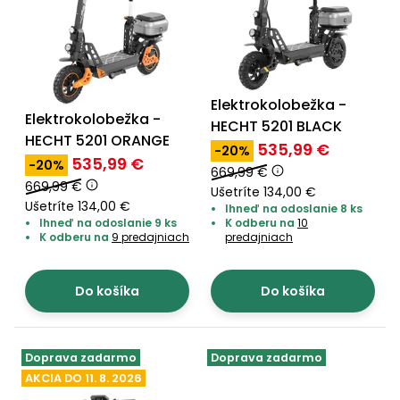
Elektrokolobežka -
Elektrokolobežka -
HECHT 5201 BLACK
HECHT 5201 ORANGE
535,99 €
-20%
535,99 €
-20%
669,99 €
669,99 €
Ušetríte 134,00 €
Ušetríte 134,00 €
Ihneď na odoslanie 8 ks
Ihneď na odoslanie 9 ks
K odberu na
10
K odberu na
9 predajniach
predajniach
Do košíka
Do košíka
Doprava zadarmo
Doprava zadarmo
AKCIA DO 11. 8. 2026