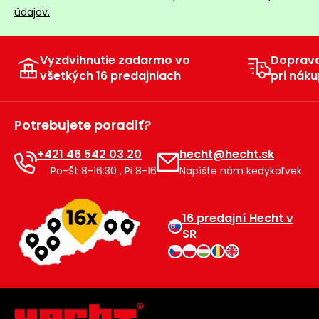
údajov.
Vyzdvihnutie zadarmo vo
Doprav
všetkých 16 predajniach
pri náku
Potrebujete poradiť?
+421 46 542 03 20
hecht@hecht.sk
Po-Št 8-16:30 , Pi 8-16
Napíšte nám kedykoľvek
16 predajní Hecht v
SR