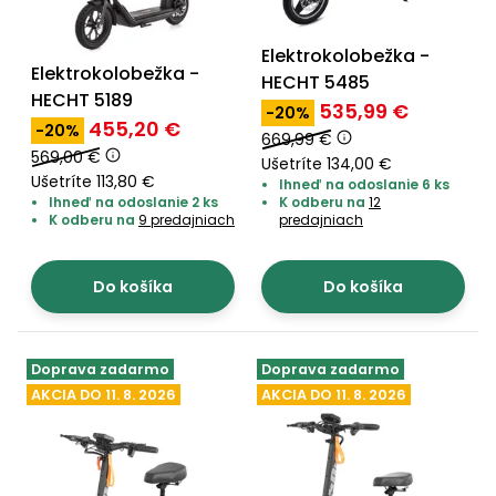
Príslušenstvo
Elektrokolobežka -
Elektrokolobežka -
HECHT 5485
HECHT 5189
535,99 €
-20%
455,20 €
-20%
669,99 €
569,00 €
Ušetríte 134,00 €
Ušetríte 113,80 €
Ihneď na odoslanie 6 ks
Ihneď na odoslanie 2 ks
K odberu na
12
K odberu na
9 predajniach
predajniach
Do košíka
Do košíka
Doprava zadarmo
Doprava zadarmo
AKCIA DO 11. 8. 2026
AKCIA DO 11. 8. 2026