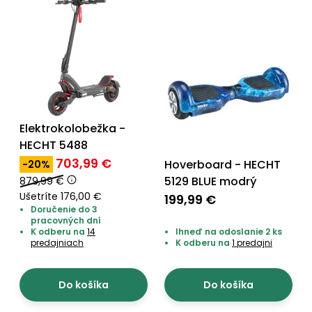
Elektrokolobežka -
HECHT 5488
703,99 €
Hoverboard - HECHT
-20%
5129 BLUE modrý
879,99 €
Ušetríte 176,00 €
199,99 €
Doručenie do 3
pracovných dní
K odberu na
14
Ihneď na odoslanie 2 ks
predajniach
K odberu na
1 predajni
Do košíka
Do košíka