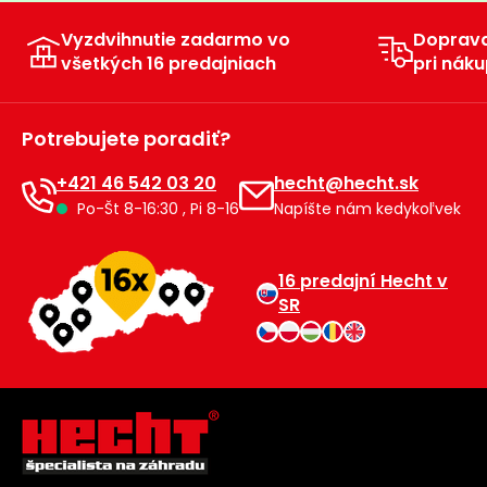
vozíky
Navijaky
Vyzdvihnutie zadarmo vo
Doprav
Čerpadlá
všetkých 16 predajniach
pri náku
a
Príslušenstvo
vodárne
Potrebujete poradiť?
Vysokotlakové
Bagre
umývačky
+421 46 542 03 20
hecht@hecht.sk
Po-Št 8-16:30 , Pi 8-16
Napíšte nám kedykoľvek
Zametacie
stroje
16 predajní Hecht v
Snežné
SR
frézy
Odhŕňače
a lopaty
na sneh
Postrekovače
a rosiče