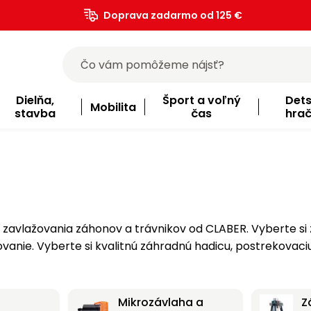
Doprava zadarmo od 125 €
)
Dielňa,
Šport a voľný
Det
Mobilita
stavba
čas
hra
ie. Vyberte si kvalitnú záhradnú hadicu, postrekovaciu p
Mikrozávlaha a
Z