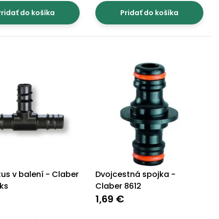
ridať do košíka
Pridať do košíka
kus v balení - Claber
Dvojcestná spojka -
 ks
Claber 8612
€
1,69 €