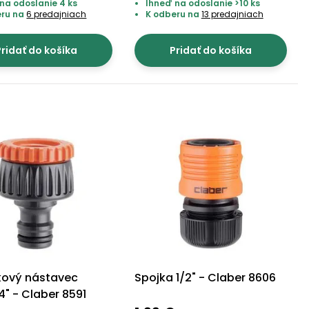
na odoslanie 4 ks
Ihneď na odoslanie >10 ks
eru na
6 predajniach
K odberu na
13 predajniach
ridať do košíka
Pridať do košíka
kový nástavec
Spojka 1/2" - Claber 8606
4" - Claber 8591