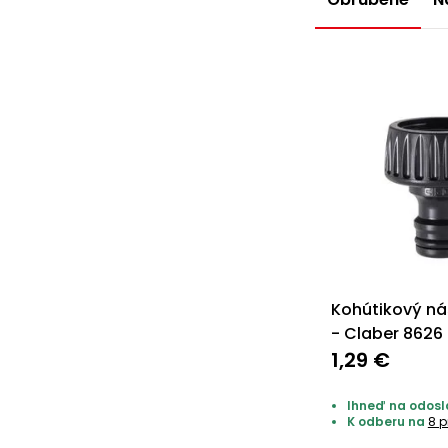
Kohútikový ná
- Claber 8626
1,29 €
Ihneď na odosla
K odberu na
8 p