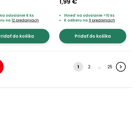
€
1,99 €
na odoslanie 6 ks
Ihneď na odoslanie >10 ks
eru na
12 predajniach
K odberu na
11 predajniach
ridať do košíka
Pridať do košíka
1
2
…
25