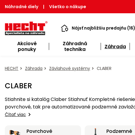
Náhradné diely
|
Všetko o nákupe
Nájsť najbližšiu predajňu (16
Akciové
Záhradná
Záhrada
ponuky
technika
HECHT
Záhrada
Závlahové systémy
CLABER
CLABER
Stiahnite si katalóg Claber Stiahnuť Kompletné riešenie zavlažovania záhonov a trávnikov od CLABER. Vyberte si z ucelenej ponuky príslušenstva ako pre
povrchové, tak pre automatizované podzemné zavlažovan
Čítať viac
Povrchové
Podzemné