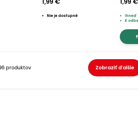
1,99 €
1,99 
Nie je dostupné
Ihneď 
K odb
P
 296 produktov
Zobraziť ďalšie