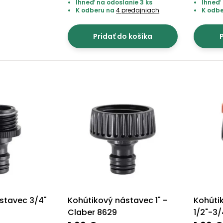
Ihneď na odoslanie 3 ks
Ihneď 
K odberu na
4 predajniach
K odb
Pridať do košíka
P
stavec 3/4"
Kohútikový nástavec 1" -
Kohúti
Claber 8629
1/2"-3/