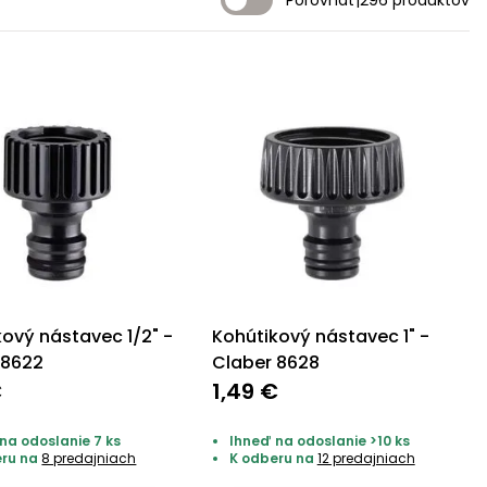
Porovnať
|
296 produktov
kový nástavec 1/2" -
Kohútikový nástavec 1" -
 8622
Claber 8628
€
1,49 €
na odoslanie 7 ks
Ihneď na odoslanie >10 ks
eru na
8 predajniach
K odberu na
12 predajniach