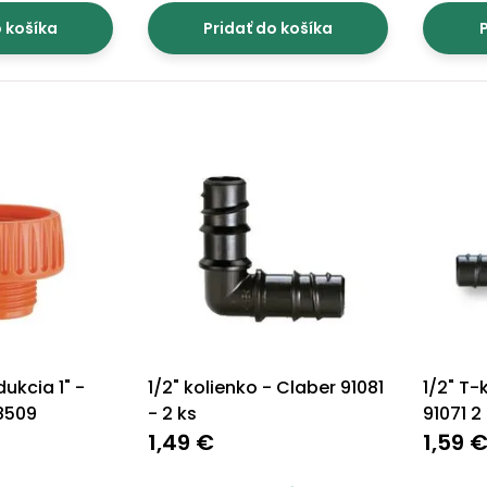
o košíka
Pridať do košíka
P
ukcia 1" -
1/2" kolienko - Claber 91081
1/2" T-
 8509
- 2 ks
91071 2
1,49 €
1,59 