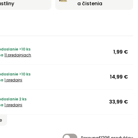
astliny
a čistenia
doslanie >10 ks
1,99 €
na
11 predajniach
doslanie >10 ks
14,99 €
na
1 predajni
doslanie 2 ks
33,99 €
na
1 predajni
ie