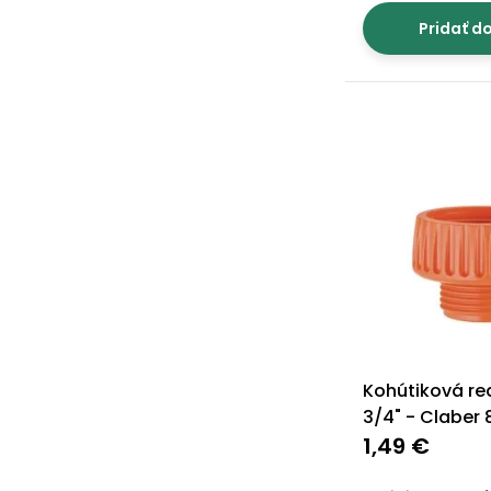
Pridať d
Kohútiková red
3/4" - Claber
1,49 €