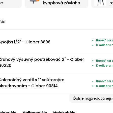
ie
kvapková závlaha
r
šie
Ihneď na o
Spojka 1/2" - Claber 8606
K odberu 
Kruhový výsuvný postrekovač 2" - Claber
Ihneď na o
90220
K odberu 
Solenoidný ventil s 1" vnútorným
Ihneď na o
skrutkovaním - Claber 90814
K odberu 
Ďalšie najpredávanejš
ajnovšie
Najlacnejšie
Najdrahšie