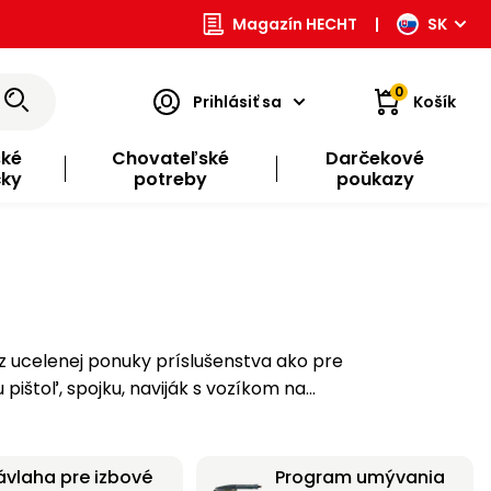
Magazín HECHT
|
SK
0
Prihlásiť sa
Košík
ské
Chovateľské
Darčekové
čky
potreby
poukazy
ištoľ, spojku, naviják s vozíkom na…
ávlaha pre izbové
Program umývania