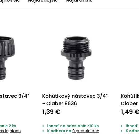
stavec 3/4"
Kohútikový nástavec 3/4"
Kohúti
- Claber 8636
Claber
1,39 €
1,49 
nie 2 ks
Ihneď na odoslanie >10 ks
Ihneď 
redajniach
K odberu na
9 predajniach
K odb