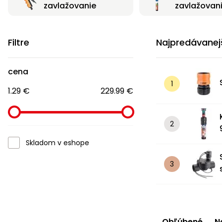
zavlažovanie
zavlažovan
Filtre
Najpredávanej
cena
1.29 €
229.99 €
Skladom v eshope
Obľúbené
N