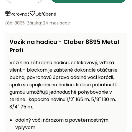
vozíky
Navijaky
Čerpadlá
Porovnať
Obľúbené
a
Kód: 8895
Záruka: 24 mesiacov
Príslušenstvo
vodárne
Vysokotlakové
Vozík na hadicu - Claber 8895 Metal
Bagre
umývačky
Profi
Zametacie
Vozík na záhradnú hadicu, celokovový, vďaka
stroje
silent - blockom je zaistené dokonalé otáčanie
Snežné
bubna, povrchovú úprava odolná voči korózii,
frézy
spolu so spojkami na hadicu, kolesá potiahnuté
gumou umožňujú jednoduché pohybovanie v
Odhŕňače
teréne. kapacita návinu 1/2" 165 m, 5/8" 130 m,
a lopaty
3/4" 75 m.
na sneh
Postrekovače
odolný voči nárazom a poveternostným
a rosiče
vplyvom