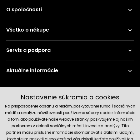
O spoločnosti
Všetko o nákupe
Servis a podpora
Aktuálne informácie
Doručenie a platobné metódy
Nastavenie súkromia a cookies
Na prispôsobenie obsahu a reklám, poskytovanie funkcií sociálnych
médií a analýzu návštevnosti používame súbory cookie. Informácie
o tom, ako používate naše webové stránky, poskytujeme aj našim
partnerom v oblasti sociálnych médií, inzercie a analýzy. Títo
partneri môžu príslušné informácie skombinovať s ďalšími údajmi,
ktoré ste im poskytli alebo ktoré od vás získali, keď ste používali ich