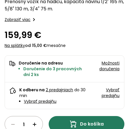
úložné
vozidlá
Prenosný vozík na hadicu, kapacita návinu 1/2" 165 m,
Ochrana
Štiepačky
stoly
obrubníky
Vidly
boxy
rastlín
Náhradné
5/8" 130 m, 3/4" 75 m.
dreva
Príslušenstvo
Seniorské
nože
Vibračné
Tieniace
vozíky
Zobraziť viac
Záhradné
Drviče
dosky
textílie
koše
vetiev
159,99 €
Prilby
Odpudzovače
Transportéry
Krhly
a pasce
Špalíkovače
Na splátky
od 15,00 €
mesačne
Rezačky
Doplnky
Fukáre a
na
Doručenie na adresu
Možnosti
vysávače
betón
Doručenie do 3 pracovných
doručenia
na lístie
dní 2 ks
Meracie
Záhradné
prístroje
vozíky
K odberu na
2 predajniach
do 30
Vybrať
Nabíjačky
min
predajňu
Vybrať predajňu
autobatérií
Fúriky
Vykurovanie
Rozmetadlá
Do košíka
a posypové