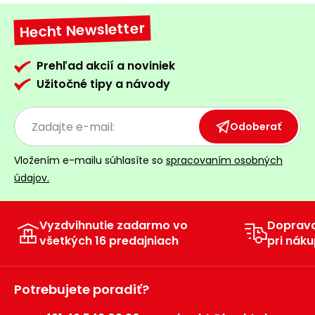
Hecht Newsletter
Prehľad akcií a noviniek
Užitočné tipy a návody
Odoberať
Vložením e-mailu súhlasíte so
spracovaním osobných
údajov.
Vyzdvihnutie zadarmo vo
Doprav
všetkých 16 predajniach
pri náku
Potrebujete poradiť?