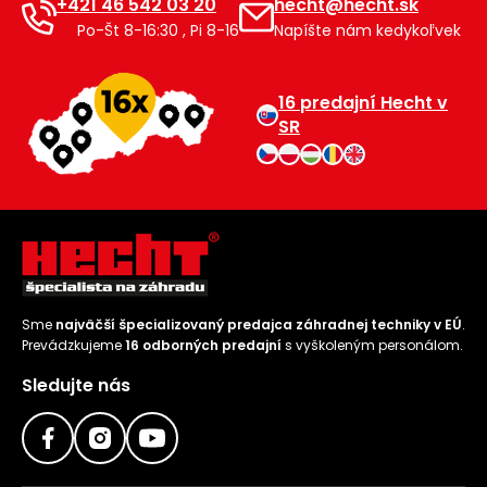
+421 46 542 03 20
hecht@hecht.sk
Po-Št 8-16:30 , Pi 8-16
Napíšte nám kedykoľvek
16 predajní Hecht v
SR
Sme
najväčší špecializovaný predajca záhradnej techniky v EÚ
.
Prevádzkujeme
16 odborných predajní
s vyškoleným personálom.
Sledujte nás