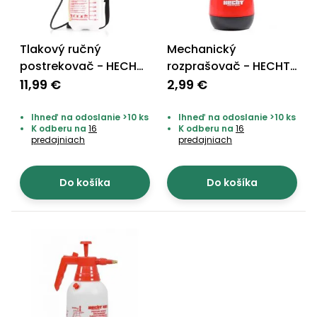
vozíky
Navijaky
Čerpadlá
a
Tlakový ručný
Mechanický
Príslušenstvo
vodárne
postrekovač - HECHT
rozprašovač - HECHT
405
401
11,99 €
2,99 €
Vysokotlakové
Bagre
umývačky
Ihneď na odoslanie >10 ks
Ihneď na odoslanie >10 ks
K odberu na
16
K odberu na
16
Zametacie
predajniach
predajniach
stroje
Snežné
Do košíka
Do košíka
frézy
Odhŕňače
a lopaty
na sneh
Postrekovače
a rosiče