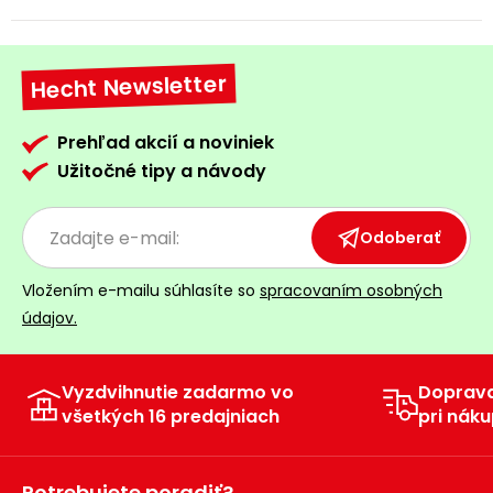
Hecht Newsletter
Prehľad akcií a noviniek
Užitočné tipy a návody
Odoberať
Vložením e-mailu súhlasíte so
spracovaním osobných
údajov.
Vyzdvihnutie zadarmo vo
Doprav
všetkých 16 predajniach
pri náku
Potrebujete poradiť?