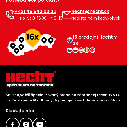
+421 46 542 03 20
hecht@hecht.sk
Po-Št 8-16:30 , Pi 8-16
Napíšte nám kedykoľvek
16 predajní Hecht v
SR
Sme
najväčší špecializovaný predajca záhradnej techniky v EÚ
.
Prevádzkujeme
16 odborných predajní
s vyškoleným personálom.
Sledujte nás