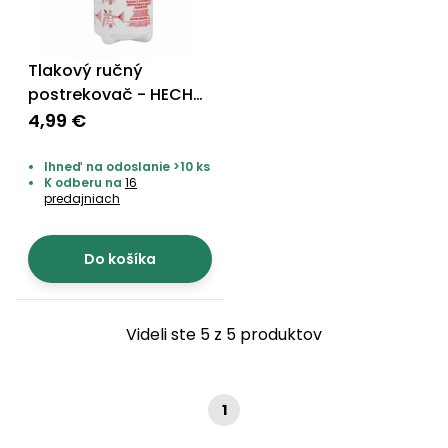
Príslušenstvo
Tlakový ručný
postrekovač - HECHT
415V
4,99 €
Ihneď na odoslanie >10 ks
K odberu na
16
predajniach
Do košíka
Videli ste 5 z 5 produktov
1