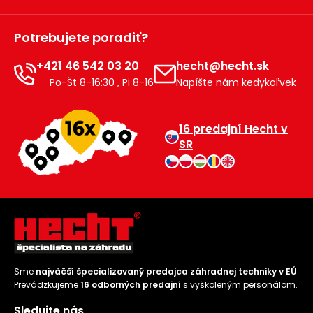
Potrebujete poradiť?
+421 46 542 03 20
hecht@hecht.sk
Po-Št 8-16:30 , Pi 8-16
Napíšte nám kedykoľvek
16 predajní Hecht v
SR
Sme
najväčší špecializovaný predajca záhradnej techniky v EÚ
.
Prevádzkujeme
16 odborných predajní
s vyškoleným personálom.
Sledujte nás