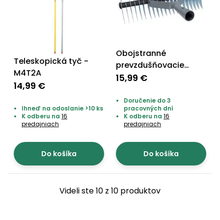
Obojstranné
Teleskopická tyč -
prevzdušňovacie
M4T2A
hrable - G02FHN
15,99 €
14,99 €
Doručenie do 3
Ihneď na odoslanie >10 ks
pracovných dní
K odberu na
16
K odberu na
16
predajniach
predajniach
Do košíka
Do košíka
Videli ste 10 z 10 produktov