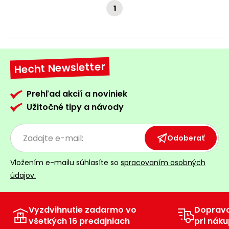
1
Hecht Newsletter
Prehľad akcií a noviniek
Užitočné tipy a návody
Odoberať
Vložením e-mailu súhlasíte so
spracovaním osobných
údajov.
Vyzdvihnutie zadarmo vo
Doprav
všetkých 16 predajniach
pri náku