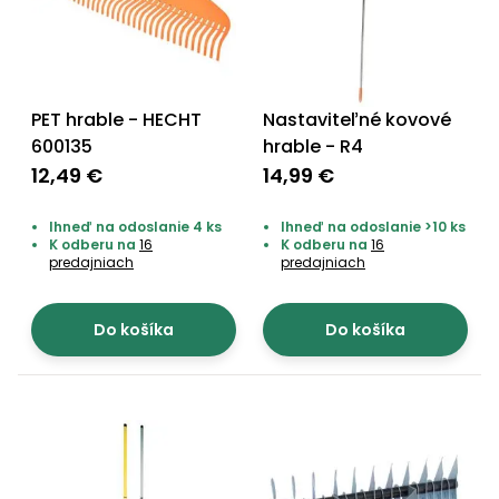
PET hrable - HECHT
Nastaviteľné kovové
600135
hrable - R4
12,49 €
14,99 €
Ihneď na odoslanie 4 ks
Ihneď na odoslanie >10 ks
K odberu na
16
K odberu na
16
predajniach
predajniach
Do košíka
Do košíka