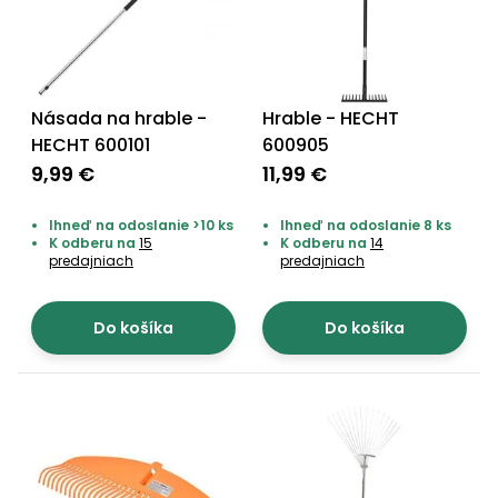
Príslušenstvo
Násada na hrable -
Hrable - HECHT
HECHT 600101
600905
9,99 €
11,99 €
Ihneď na odoslanie >10 ks
Ihneď na odoslanie 8 ks
K odberu na
15
K odberu na
14
predajniach
predajniach
Do košíka
Do košíka