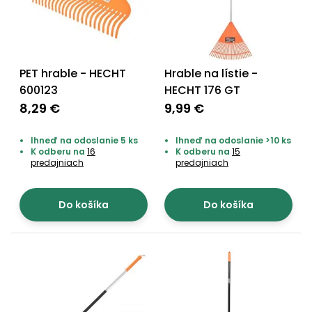
vozíky
Navijaky
Čerpadlá
a
Príslušenstvo
vodárne
PET hrable - HECHT
Hrable na lístie -
600123
HECHT 176 GT
Vysokotlakové
Bagre
umývačky
8,29 €
9,99 €
Zametacie
Ihneď na odoslanie 5 ks
Ihneď na odoslanie >10 ks
stroje
K odberu na
16
K odberu na
15
predajniach
predajniach
Snežné
frézy
Do košíka
Do košíka
Odhŕňače
a lopaty
na sneh
Postrekovače
a rosiče