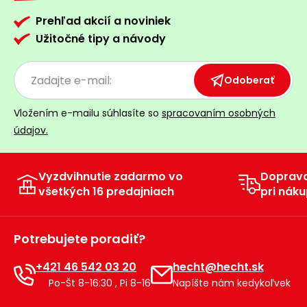
Prehľad akcií a noviniek
Užitočné tipy a návody
Odoberať
Vložením e-mailu súhlasíte so
spracovaním osobných
údajov.
Vyzdvihnutie zadarmo vo
Doprav
všetkých 16 predajniach
pri náku
Potrebujete poradiť?
+421 46 542 03 20
hecht@hecht.sk
Po-Št 8-16:30 , Pi 8-16
Napíšte nám kedykoľvek