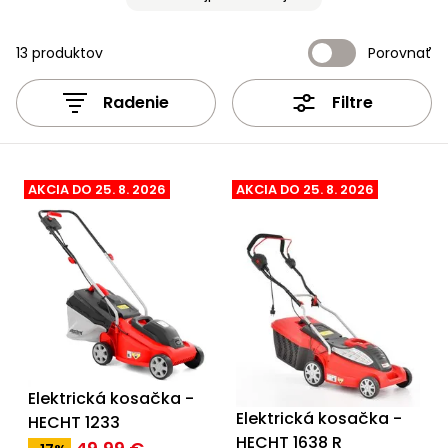
úložné
vozidlá
Ochrana
Štiepačky
stoly
obrubníky
Vidly
boxy
rastlín
Náhradné
dreva
Príslušenstvo
Seniorské
nože
13 produktov
Porovnať
Vibračné
Tieniace
vozíky
Záhradné
Drviče
dosky
textílie
koše
vetiev
Radenie
Filtre
Prilby
Odpudzovače
Transportéry
Krhly
a pasce
Špalíkovače
Rezačky
Doplnky
AKCIA DO 25. 8. 2026
AKCIA DO 25. 8. 2026
Fukáre a
na
vysávače
betón
na lístie
Meracie
Záhradné
prístroje
vozíky
Nabíjačky
autobatérií
Fúriky
Elektrická kosačka -
Vykurovanie
Rozmetadlá
Elektrická kosačka -
HECHT 1233
a posypové
HECHT 1638 R