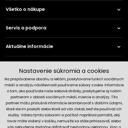
Všetko o nákupe
Servis a podpora
Aktuálne informácie
Doručenie a platobné metódy
Nastavenie súkromia a cookies
Na prispôsobenie obsahu a reklám, poskytovanie funkcií sociálnych
médií a analýzu návštevnosti používame súbory cookie. Informácie
o tom, ako používate naše webové stránky, poskytujeme aj našim
partnerom v oblasti sociálnych médií, inzercie a analýzy. Títo
partneri môžu príslušné informácie skombinovať s ďalšími údajmi,
ktoré ste im poskytli alebo ktoré od vás získali, keď ste používali ich
služby. Vďaka týmto súborom si počítač napríklad pamätá, aký
Spoľahlivý obchod
tovar máte vložený v košíku, nemusíte sa stále prihlasovať, alebo
vás nebudeme zbytočne obťažovať nevhodnou reklamou. Viac o