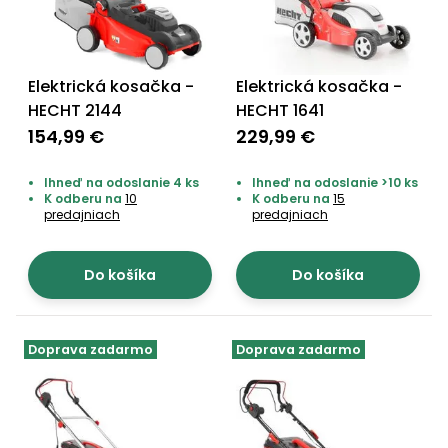
Elektrická kosačka -
Elektrická kosačka -
HECHT 2144
HECHT 1641
154,99 €
229,99 €
Ihneď na odoslanie 4 ks
Ihneď na odoslanie >10 ks
K odberu na
10
K odberu na
15
predajniach
predajniach
Do košíka
Do košíka
Doprava zadarmo
Doprava zadarmo