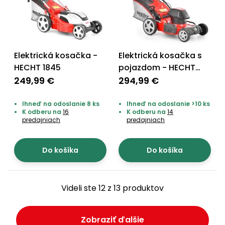
Elektrická kosačka -
Elektrická kosačka s
HECHT 1845
pojazdom - HECHT
1802 S
249,99 €
294,99 €
Ihneď na odoslanie 8 ks
Ihneď na odoslanie >10 ks
K odberu na
16
K odberu na
14
predajniach
predajniach
Do košíka
Do košíka
Videli ste 12 z 13 produktov
Zobraziť ďalšie