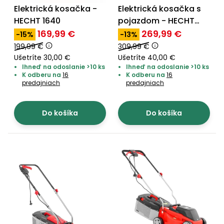
Elektrická kosačka -
Elektrická kosačka s
Príslušenstvo
HECHT 1640
pojazdom - HECHT
1803 S 5in1
169,99 €
269,99 €
-15%
-13%
199,99 €
309,99 €
Ušetríte 30,00 €
Ušetríte 40,00 €
Ihneď na odoslanie >10 ks
Ihneď na odoslanie >10 ks
K odberu na
16
K odberu na
16
predajniach
predajniach
Do košíka
Do košíka