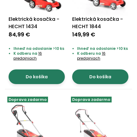
Elektrická kosačka -
Elektrická kosačka -
HECHT 1434
HECHT 1844
84,99 €
149,99 €
Ihneď na odoslanie >10 ks
Ihneď na odoslanie >10 ks
K odberu na
16
K odberu na
16
predajniach
predajniach
Do košíka
Do košíka
Doprava zadarmo
Doprava zadarmo