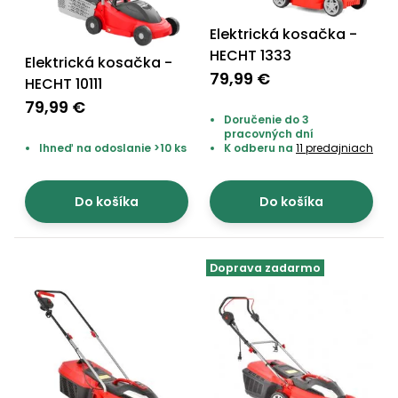
Elektrická kosačka -
HECHT 1333
Elektrická kosačka -
79,99 €
HECHT 10111
79,99 €
Doručenie do 3
pracovných dní
Ihneď na odoslanie >10 ks
K odberu na
11 predajniach
Do košíka
Do košíka
Doprava zadarmo