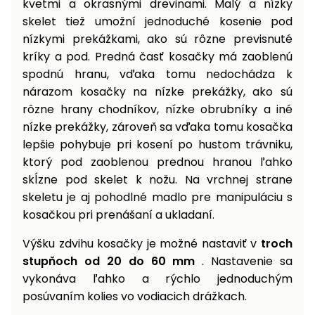
kvetmi a okrasnými drevinami. Malý a nízky
skelet tiež umožní jednoduché kosenie pod
nízkymi prekážkami, ako sú rôzne previsnuté
kríky a pod. Predná časť kosačky má zaoblenú
spodnú hranu, vďaka tomu nedochádza k
nárazom kosačky na nízke prekážky, ako sú
rôzne hrany chodníkov, nízke obrubníky a iné
nízke prekážky, zároveň sa vďaka tomu kosačka
lepšie pohybuje pri kosení po hustom trávniku,
ktorý pod zaoblenou prednou hranou ľahko
skĺzne pod skelet k nožu. Na vrchnej strane
skeletu je aj pohodlné madlo pre manipuláciu s
kosačkou pri prenášaní a ukladaní.
Výšku zdvihu kosačky je možné nastaviť v
troch
stupňoch od 20 do 60 mm
. Nastavenie sa
vykonáva ľahko a rýchlo jednoduchým
posúvaním kolies vo vodiacich drážkach.