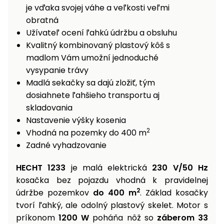
je vďaka svojej váhe a veľkosti veľmi
Príslušenstvo
obratná
Užívateľ ocení ľahkú údržbu a obsluhu
Kvalitný kombinovaný plastový kôš s
madlom Vám umožní jednoduché
vysypanie trávy
Madlá sekačky sa dajú zložiť, tým
dosiahnete ľahšieho transportu aj
skladovania
Nastavenie výšky kosenia
2
Vhodná na pozemky do 400 m
Zadné vyhadzovanie
HECHT 1233
je malá elektrická
230 V/50 Hz
kosačka bez pojazdu vhodná k pravidelnej
2
údržbe pozemkov
do 400 m
. Základ kosačky
tvorí ľahký, ale odolný plastový skelet. Motor s
príkonom
1200 W
poháňa nôž so
záberom 33