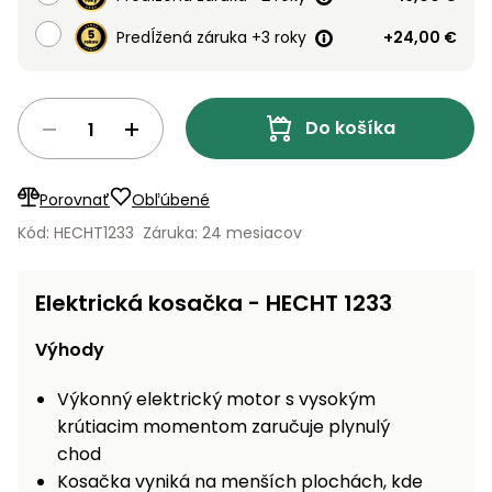
vozíky
Navijaky
Predĺžená záruka +3 roky
+24,00 €
Čerpadlá
a
Príslušenstvo
vodárne
Do košíka
Vysokotlakové
Bagre
umývačky
Porovnať
Obľúbené
Zametacie
Kód: HECHT1233
Záruka: 24 mesiacov
stroje
Snežné
Elektrická kosačka - HECHT 1233
frézy
Výhody
Odhŕňače
a lopaty
Výkonný elektrický motor s vysokým
na sneh
krútiacim momentom zaručuje plynulý
Postrekovače
chod
a rosiče
Kosačka vyniká na menších plochách, kde