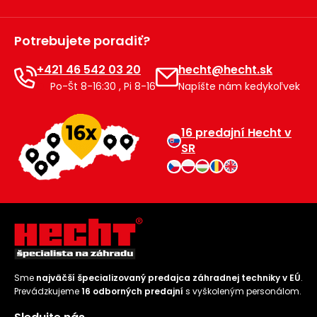
Potrebujete poradiť?
+421 46 542 03 20
hecht@hecht.sk
Po-Št 8-16:30 , Pi 8-16
Napíšte nám kedykoľvek
16 predajní Hecht v
SR
Sme
najväčší špecializovaný predajca záhradnej techniky v EÚ
.
Prevádzkujeme
16 odborných predajní
s vyškoleným personálom.