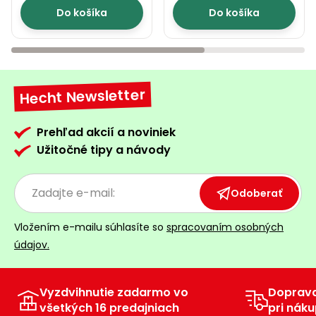
Do košíka
Do košíka
Hecht Newsletter
Prehľad akcií a noviniek
Užitočné tipy a návody
Odoberať
Vložením e-mailu súhlasíte so
spracovaním osobných
údajov.
Vyzdvihnutie zadarmo vo
Doprav
všetkých 16 predajniach
pri náku