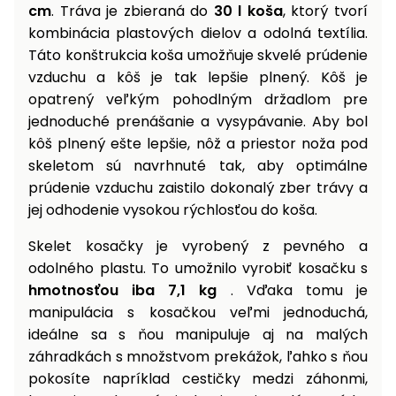
cm
. Tráva je zbieraná do
30 l koša
, ktorý tvorí
kombinácia plastových dielov a odolná textília.
Táto konštrukcia koša umožňuje skvelé prúdenie
vzduchu a kôš je tak lepšie plnený. Kôš je
opatrený veľkým pohodlným držadlom pre
jednoduché prenášanie a vysypávanie. Aby bol
kôš plnený ešte lepšie, nôž a priestor noža pod
skeletom sú navrhnuté tak, aby optimálne
prúdenie vzduchu zaistilo dokonalý zber trávy a
jej odhodenie vysokou rýchlosťou do koša.
Skelet kosačky je vyrobený z pevného a
odolného plastu. To umožnilo vyrobiť kosačku s
hmotnosťou iba 7,1 kg
. Vďaka tomu je
manipulácia s kosačkou veľmi jednoduchá,
ideálne sa s ňou manipuluje aj na malých
záhradkách s množstvom prekážok, ľahko s ňou
pokosíte napríklad cestičky medzi záhonmi,