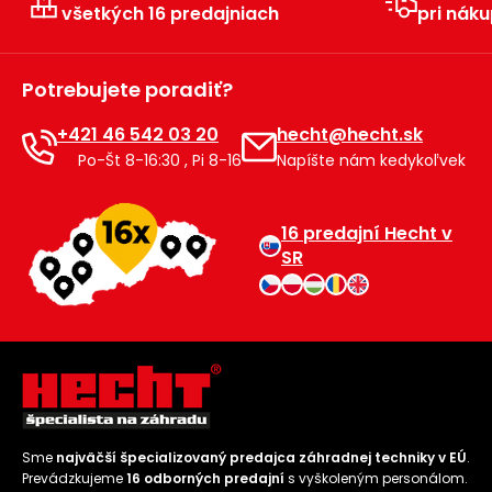
všetkých 16 predajniach
pri náku
Potrebujete poradiť?
+421 46 542 03 20
hecht@hecht.sk
Po-Št 8-16:30 , Pi 8-16
Napíšte nám kedykoľvek
16 predajní Hecht v
SR
Sme
najväčší špecializovaný predajca záhradnej techniky v EÚ
.
Prevádzkujeme
16 odborných predajní
s vyškoleným personálom.