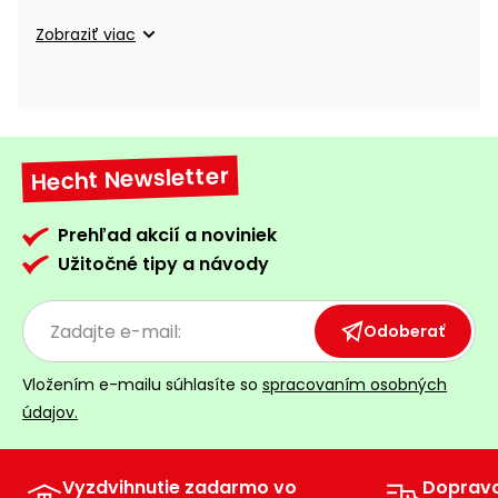
Príslušenstvo
Zobraziť viac
Hecht Newsletter
Prehľad akcií a noviniek
Užitočné tipy a návody
Odoberať
Vložením e-mailu súhlasíte so
spracovaním osobných
údajov.
Vyzdvihnutie zadarmo vo
Doprav