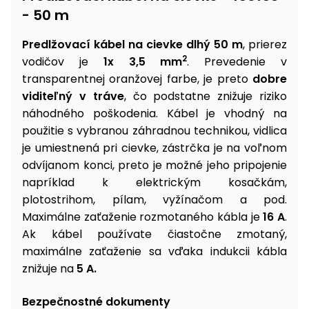
vozíky
- 50 m
Navijaky
Čerpadlá
Predlžovací kábel na cievke dlhý 50 m
, prierez
a
Príslušenstvo
2
vodičov je
1x 3,5 mm
. Prevedenie v
vodárne
transparentnej oranžovej farbe, je preto
dobre
Vysokotlakové
viditeľný v tráve
, čo podstatne znižuje riziko
Bagre
umývačky
náhodného poškodenia. Kábel je vhodný na
použitie s vybranou záhradnou technikou, vidlica
Zametacie
je umiestnená pri cievke, zástrčka je na voľnom
stroje
odvíjanom konci, preto je možné jeho pripojenie
Snežné
napríklad k elektrickým kosačkám,
frézy
plotostrihom, pílam, vyžínačom a pod.
Maximálne zaťaženie rozmotaného kábla je
16 A
.
Odhŕňače
Ak kábel používate čiastočne zmotaný,
a lopaty
na sneh
maximálne zaťaženie sa vďaka indukcii kábla
znižuje na
5 A.
Postrekovače
a rosiče
Bezpečnostné dokumenty