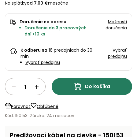
úložné
vozidlá
Ochrana
Na splátky
od 7,00 €
mesačne
Štiepačky
stoly
obrubníky
Vidly
boxy
rastlín
Náhradné
dreva
Príslušenstvo
Seniorské
nože
Vibračné
Tieniace
vozíky
Záhradné
Doručenie na adresu
Možnosti
Drviče
dosky
textílie
koše
Doručenie do 3 pracovných
doručenia
vetiev
dní >10 ks
Prilby
Odpudzovače
Transportéry
Krhly
a pasce
Špalíkovače
K odberu na
16 predajniach
do 30
Vybrať
Rezačky
Doplnky
min
predajňu
Fukáre a
Vybrať predajňu
na
vysávače
betón
na lístie
Meracie
Do košíka
Záhradné
prístroje
vozíky
Nabíjačky
Porovnať
Obľúbené
autobatérií
Fúriky
Kód: 150153
Záruka: 24 mesiacov
Vykurovanie
Rozmetadlá
a posypové
Predlžovací kábel na cievke - 150153