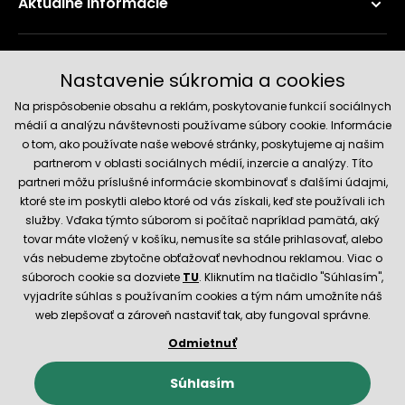
Aktuálne informácie
Doručenie a platobné metódy
Nastavenie súkromia a cookies
Na prispôsobenie obsahu a reklám, poskytovanie funkcií sociálnych
médií a analýzu návštevnosti používame súbory cookie. Informácie
o tom, ako používate naše webové stránky, poskytujeme aj našim
partnerom v oblasti sociálnych médií, inzercie a analýzy. Títo
partneri môžu príslušné informácie skombinovať s ďalšími údajmi,
ktoré ste im poskytli alebo ktoré od vás získali, keď ste používali ich
služby. Vďaka týmto súborom si počítač napríklad pamätá, aký
Spoľahlivý obchod
tovar máte vložený v košíku, nemusíte sa stále prihlasovať, alebo
vás nebudeme zbytočne obťažovať nevhodnou reklamou. Viac o
súboroch cookie sa dozviete
TU
. Kliknutím na tlačidlo "Súhlasím",
vyjadríte súhlas s používaním cookies a tým nám umožníte náš
web zlepšovať a zároveň nastaviť tak, aby fungoval správne.
Odmietnuť
© 2026 Hecht.cz
Obchodné podmienky
Nastavenie cookies
Súhlasím
E-shop vytvorila a technicky zaisťuje
SIMPLIA.cz