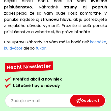
nejakú dlhšiu dobu, hodí sa vám
kvalitné
príslušenstvo.
Náhradné
struny aj popruh
zabezpečia, že sa vám bude kosiť komfortne. V
ponuke nájdete aj
strunovú hlavu
, ak ju potrebujete
z nejakého dôvodu vymeniť. Prezrite si celú ponuku
príslušenstva a vyberte si, čo práve hľadáte.
Pre úpravu záhrady sa vám môže hodiť tiež
kosačka
,
kultivátor
alebo
fukár
.
Hecht Newsletter
Prehľad akcií a noviniek
Užitočné tipy a návody
Odoberať