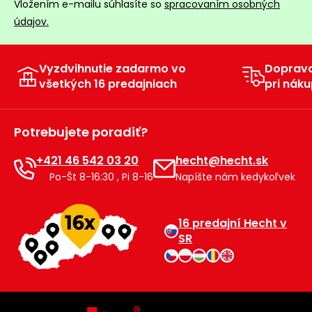
Vložením e-mailu súhlasíte so
spracovaním osobných
údajov.
Vyzdvihnutie zadarmo vo
Doprav
všetkých 16 predajniach
pri náku
Potrebujete poradiť?
+421 46 542 03 20
hecht@hecht.sk
Po-Št 8-16:30 , Pi 8-16
Napíšte nám kedykoľvek
16 predajní Hecht v
SR