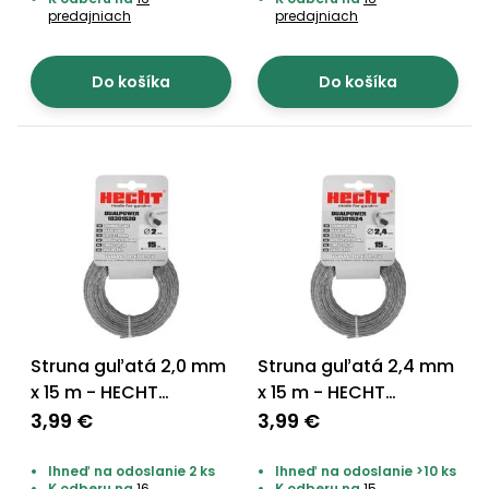
predajniach
predajniach
Do košíka
Do košíka
Struna guľatá 2,0 mm
Struna guľatá 2,4 mm
x 15 m - HECHT
x 15 m - HECHT
10301520
10301524
3,99 €
3,99 €
Ihneď na odoslanie 2 ks
Ihneď na odoslanie >10 ks
K odberu na
16
K odberu na
15