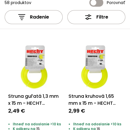
úložné
vozidlá
Ochrana
58 produktov
Porovnať
Štiepačky
stoly
obrubníky
Vidly
boxy
rastlín
Náhradné
dreva
Príslušenstvo
Seniorské
nože
Vibračné
Radenie
Filtre
Tieniace
vozíky
Záhradné
Drviče
dosky
textílie
koše
vetiev
Prilby
Odpudzovače
Transportéry
Krhly
a pasce
Špalíkovače
Rezačky
Doplnky
Fukáre a
na
vysávače
betón
na lístie
Meracie
Záhradné
prístroje
vozíky
Struna guľatá 1,3 mm
Struna kruhová 1,65
Nabíjačky
autobatérií
x 15 m - HECHT
mm x 15 m - HECHT
Fúriky
10001513
10001516
2,49 €
2,99 €
Vykurovanie
Rozmetadlá
Ihneď na odoslanie >10 ks
Ihneď na odoslanie >10 ks
a posypové
K odberu na
15
K odberu na
16