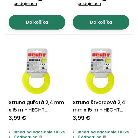
vozíky
predajniach
predajniach
Navijaky
Čerpadlá
a
Do košíka
Do košíka
Príslušenstvo
vodárne
Vysokotlakové
Bagre
umývačky
Zametacie
stroje
Snežné
frézy
Odhŕňače
Struna guľatá 2,4 mm
Struna štvorcová 2,4
a lopaty
x 15 m - HECHT
mm x 15 m - HECHT
na sneh
10001524
10101524
3,99 €
3,99 €
Postrekovače
a rosiče
Ihneď na odoslanie >10 ks
Ihneď na odoslanie >10 ks
K odberu na
16
K odberu na
16