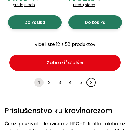
K odberu na
16
K odberu na
16
predajniach
predajniach
Do košíka
Do košíka
Videli ste 12 z 58 produktov
Zobraziť ďalšie
1
2
3
4
5
Príslušenstvo ku krovinorezom
Či už používate krovinorez HECHT krátko alebo už