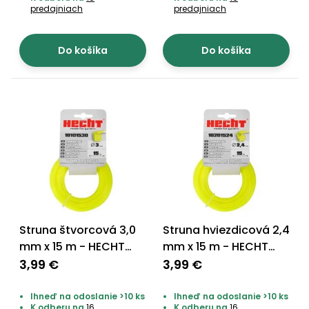
predajniach
predajniach
Príslušenstvo
Do košíka
Do košíka
Struna štvorcová 3,0
Struna hviezdicová 2,4
mm x 15 m - HECHT
mm x 15 m - HECHT
10101530
10201524
3,99 €
3,99 €
Ihneď na odoslanie >10 ks
Ihneď na odoslanie >10 ks
K odberu na
16
K odberu na
16