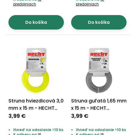
predajniach
predajniach
Do košíka
Do košíka
Struna hviezdicová 3,0
Struna guľatá 1,65 mm
mm x 15 m - HECHT
x 15 m - HECHT
10201530
10301516
3,99 €
3,99 €
Ihneď na odoslanie >10 ks
Ihneď na odoslanie >10 ks
K odberu na
16
K odberu na
16