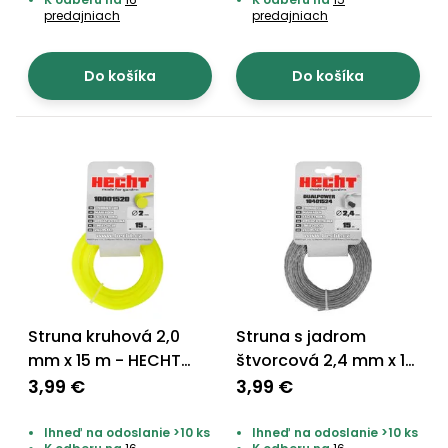
predajniach
predajniach
Do košíka
Do košíka
Struna kruhová 2,0
Struna s jadrom
mm x 15 m - HECHT
štvorcová 2,4 mm x 15
10001520
m - HECHT 10401524
3,99 €
3,99 €
Ihneď na odoslanie >10 ks
Ihneď na odoslanie >10 ks