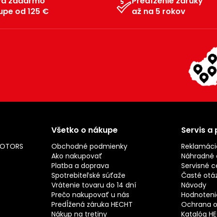
va zadarmo
Predĺženie záruky
upe od 125 €
až na 5 rokov
Všetko o nákupe
Servis a
MOTORS
Obchodné podmienky
Reklamáci
Ako nakupovať
Náhradné d
Platba a doprava
Servisné c
Spotrebiteľské súťaže
Časté otá
Vrátenie tovaru do 14 dní
Návody
Prečo nakupovať u nás
Hodnotenie
Predĺžená záruka HECHT
Ochrana o
Nákup na tretiny
Katalóg H