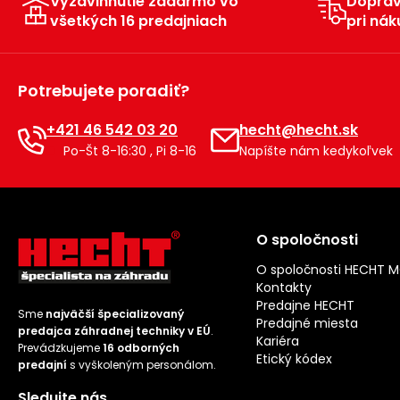
Vyzdvihnutie zadarmo vo
Dopra
všetkých 16 predajniach
pri nák
Potrebujete poradiť?
+421 46 542 03 20
hecht@hecht.sk
Po-Št 8-16:30 , Pi 8-16
Napíšte nám kedykoľvek
O spoločnosti
O spoločnosti HECHT 
Kontakty
Predajne HECHT
Sme
najväčší špecializovaný
Predajné miesta
predajca záhradnej techniky v EÚ
.
Kariéra
Prevádzkujeme
16 odborných
Etický kódex
predajní
s vyškoleným personálom.
Sledujte nás