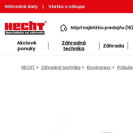
Náhradné diely
|
Všetko o nákupe
Nájsť najbližšiu predajňu (16
Akciové
Záhradná
Záhrada
ponuky
technika
HECHT
Záhradná technika
Krovinorezy
Prísluš