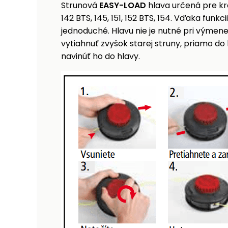
Strunová
EASY-LOAD
hlava určená pre kro
142 BTS, 145, 151, 152 BTS, 154. Vďaka funk
jednoduché. Hlavu nie je nutné pri výmene
vytiahnuť zvyšok starej struny, priamo do
navinúť ho do hlavy.