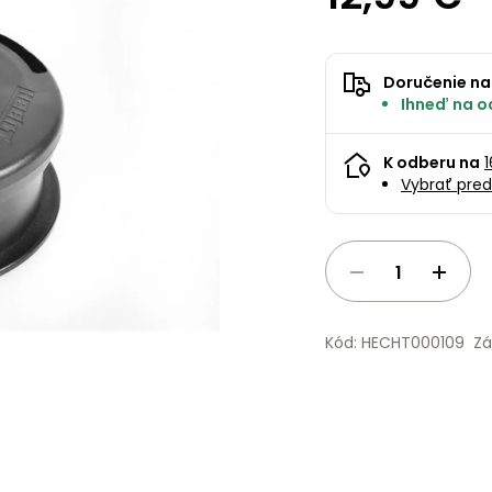
Doručenie na
Ihneď na od
K odberu na
Vybrať pred
Kód: HECHT000109
Zá