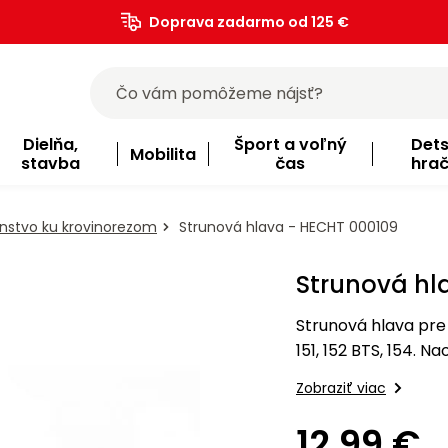
Doprava zadarmo od 125 €
)
Dielňa,
Šport a voľný
Det
Mobilita
stavba
čas
hra
enstvo ku krovinorezom
Strunová hlava - HECHT 000109
Strunová hl
Strunová hlava pre H
151, 152 BTS, 154. 
použitia nástroja a 
Zobraziť viac
12,99 €