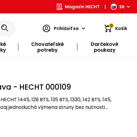
Magazín HECHT
|
SK
0
Prihlásiť sa
Košík
ské
Chovateľské
Darčekové
čky
potreby
poukazy
ava - HECHT 000109
ECHT 1445, 129 BTS, 135 BTS, 1330, 142 BTS, 145,
Naozaj jednoduchá výmena struny bez nutnosti
rozobratia hlavy.