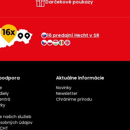
Darčekové poukazy
16 predajní Hecht v SR
 podpora
Aktuálne informácie
e
Novinky
iely
Newsletter
entrá
Chránime prírodu
zky
 našich služieb
sobných údajov
ECHT