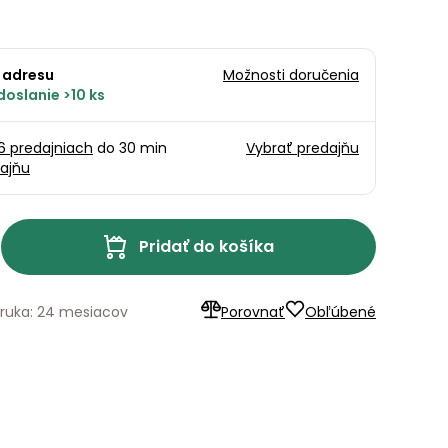
 adresu
Možnosti doručenia
oslanie >10 ks
16 predajniach
do 30 min
Vybrať predajňu
ajňu
Pridať do košíka
ruka: 24 mesiacov
Porovnať
Obľúbené