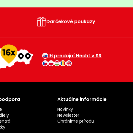
Darčekové poukazy
16 predajní Hecht v SR
 podpora
Aktuálne informácie
e
Novinky
iely
Newsletter
entrá
Chránime prírodu
zky