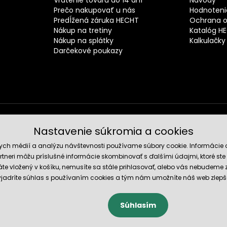
Prečo nakupovať u nás
Hodnotenie
Predĺžená záruka HECHT
Ochrana o
Nákup na tretiny
Katalóg H
Nákup na splátky
Kalkulačky
Darčekové poukazy
Nastavenie súkromia a cookies
Spoľahli
nych médií a analýzu návštevnosti používame súbory cookie. Informácie 
tneri môžu príslušné informácie skombinovať s ďalšími údajmi, ktoré ste im
te vložený v košíku, nemusíte sa stále prihlasovať, alebo vás nebudeme
 vyjadríte súhlas s používaním cookies a tým nám umožníte náš web zlepš
Súhlasím
cookies