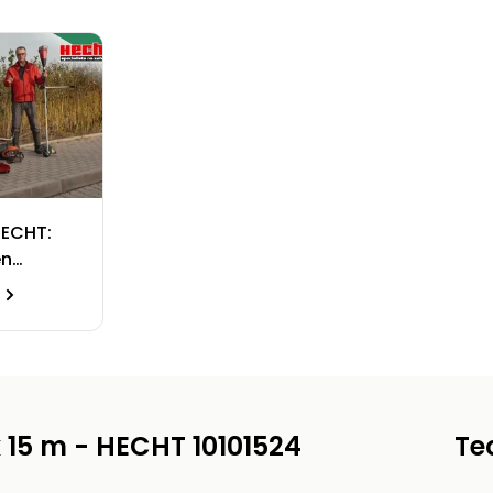
HECHT:
en
 15 m - HECHT 10101524
Te