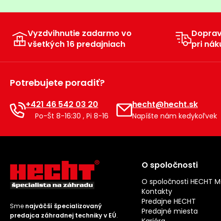
Vyzdvihnutie zadarmo vo
Dopra
všetkých 16 predajniach
pri nák
Potrebujete poradiť?
+421 46 542 03 20
hecht@hecht.sk
Po-Št 8-16:30 , Pi 8-16
Napíšte nám kedykoľvek
O spoločnosti
O spoločnosti HECHT 
Kontakty
Predajne HECHT
Sme
najväčší špecializovaný
Predajné miesta
predajca záhradnej techniky v EÚ
.
Kariéra