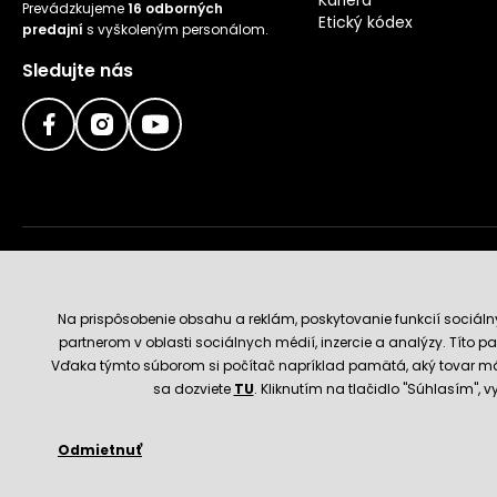
Prevádzkujeme
16 odborných
Etický kódex
predajní
s vyškoleným personálom.
Sledujte nás
Doručenie a platobné metódy
Na prispôsobenie obsahu a reklám, poskytovanie funkcií sociál
partnerom v oblasti sociálnych médií, inzercie a analýzy. Títo par
Vďaka týmto súborom si počítač napríklad pamätá, aký tovar má
sa dozviete
TU
. Kliknutím na tlačidlo "Súhlasím",
Odmietnuť
© 2026 Hecht.cz
Obchodné podmienky
Nastavenie 