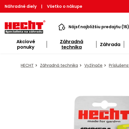
Náhradné diely
|
Všetko o nákupe
Nájsť najbližšiu predajňu (16
Akciové
Záhradná
Záhrada
ponuky
technika
HECHT
Záhradná technika
Vyžínače
Príslušen