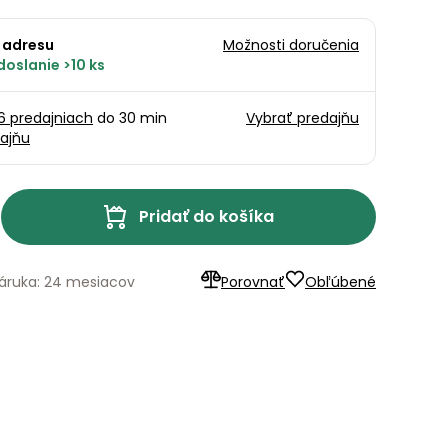
 adresu
Možnosti doručenia
oslanie >10 ks
16 predajniach
do 30 min
Vybrať predajňu
ajňu
Pridať do košíka
áruka: 24 mesiacov
Porovnať
Obľúbené