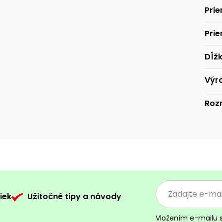
Pri
Prie
Dĺž
Výr
Roz
iek
Užitočné tipy a návody
Vložením e-mailu 