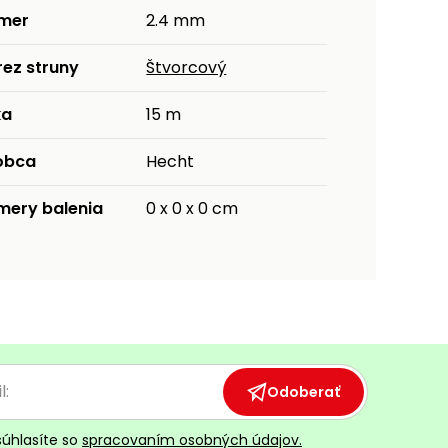
emer
2.4 mm
rez struny
Štvorcový
ka
15 m
obca
Hecht
mery balenia
0 x 0 x 0 cm
Odoberať
súhlasíte so
spracovaním osobných údajov.