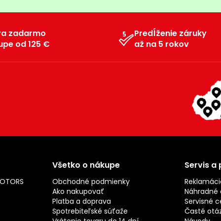
va zadarmo
Predĺženie záruky
upe od 125 €
až na 5 rokov
Všetko o nákupe
Servis a
MOTORS
Obchodné podmienky
Reklamáci
Ako nakupovať
Náhradné d
Platba a doprava
Servisné c
Spotrebiteľské súťaže
Časté otá
Vrátenie tovaru do 14 dní
Návody