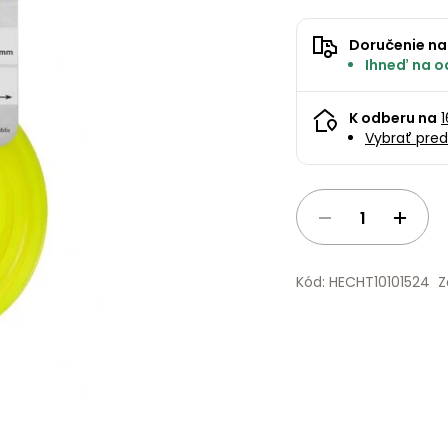
Doručenie na
Ihneď na od
K odberu na
Vybrať pred
Kód: HECHT10101524
Z