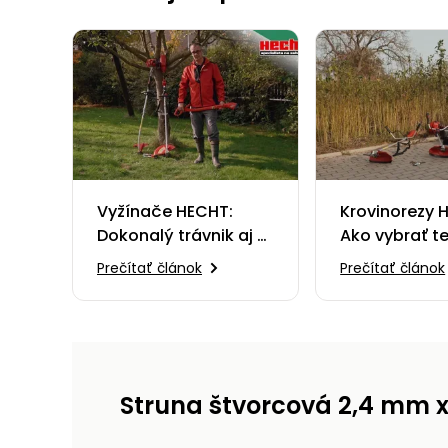
Vyžínače HECHT:
Krovinorezy 
Dokonalý trávnik aj v
Ako vybrať t
najmenšom detaile
pravý?
Prečítať článok
Prečítať článok
Struna štvorcová 2,4 mm x