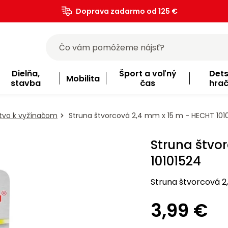
Doprava zadarmo od 125 €
)
Dielňa,
Šport a voľný
Det
Mobilita
stavba
čas
hra
stvo k vyžínačom
Struna štvorcová 2,4 mm x 15 m - HECHT 101
Struna štvo
10101524
Struna štvorcová 2
3,99 €