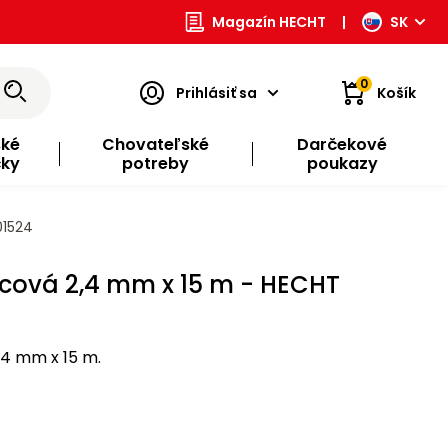
Magazín HECHT
|
SK
0
Prihlásiť sa
Košík
ské
Chovateľské
Darčekové
čky
potreby
poukazy
01524
rcová 2,4 mm x 15 m - HECHT
,4 mm x 15 m.