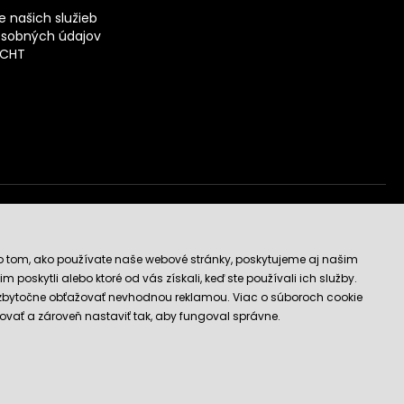
 našich služieb
sobných údajov
ECHT
vý obchod
o tom, ako používate naše webové stránky, poskytujeme aj našim
 poskytli alebo ktoré od vás získali, keď ste používali ich služby.
 zbytočne obťažovať nevhodnou reklamou. Viac o súboroch cookie
ovať a zároveň nastaviť tak, aby fungoval správne.
E-shop vytvorila a technicky zaisťuje
SIMPLIA.cz