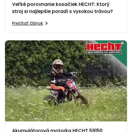
Veľké porovnanie kosačiek HECHT: Ktorý
Príslušenstvo
stroj si najlepšie poradí s vysokou trávou?
Prečítať článok
Akumulátorová motorka HECHT 59150