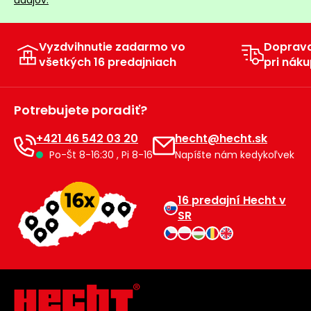
Vyzdvihnutie zadarmo vo
Doprav
všetkých 16 predajniach
pri náku
Potrebujete poradiť?
+421 46 542 03 20
hecht@hecht.sk
Po-Št 8-16:30 , Pi 8-16
Napíšte nám kedykoľvek
16 predajní Hecht v
SR