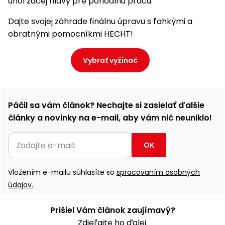
uhol žacej hlavy pre pohodlnú prácu.
úložné
vozidlá
Ochrana
Štiepačky
stoly
obrubníky
Vidly
boxy
rastlín
Náhradné
dreva
Dajte svojej záhrade finálnu úpravu s ľahkými a
Príslušenstvo
Seniorské
nože
Vibračné
Tieniace
obratnými pomocníkmi HECHT!
vozíky
Záhradné
Drviče
dosky
textílie
koše
vetiev
Prilby
Vybrať vyžínač
Odpudzovače
Transportéry
Krhly
a pasce
Špalíkovače
Rezačky
Doplnky
Fukáre a
na
Páčil sa vám článok? Nechajte si zasielať ďalšie
vysávače
betón
články a novinky na e-mail, aby vám nič neuniklo!
na lístie
Meracie
Záhradné
prístroje
OK
vozíky
Nabíjačky
Vložením e-mailu súhlasíte so
spracovaním osobných
autobatérií
Fúriky
údajov.
Vykurovanie
Rozmetadlá
Prišiel Vám článok zaujímavý?
a posypové
Zdieľajte ho ďalej.