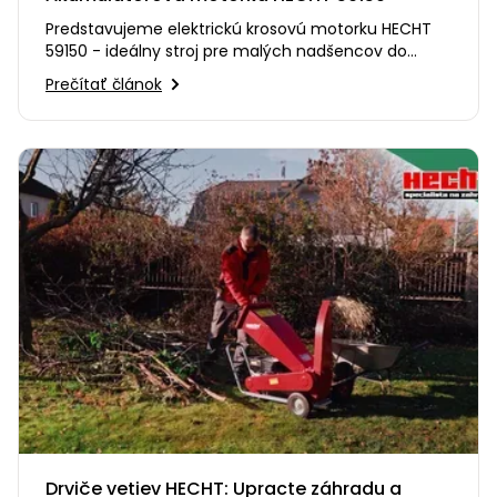
Predstavujeme elektrickú krosovú motorku HECHT
59150 - ideálny stroj pre malých nadšencov do
terénnej jazdy. Spája…
Prečítať článok
Drviče vetiev HECHT: Upracte záhradu a