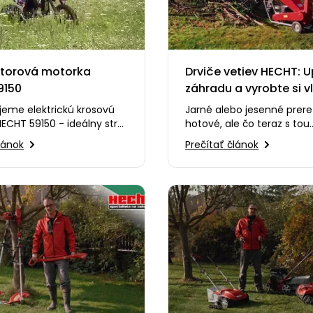
torová motorka
Drviče vetiev HECHT: 
9150
záhradu a vyrobte si v
mulč
jeme elektrickú krosovú
Jarné alebo jesenné prere
ECHT 59150 - ideálny stroj
hotové, ale čo teraz s tou
h nadšencov do terénnej
hromadou konárov? Nami
lánok
Prečítať článok
ja…
pracného odvážania aleb