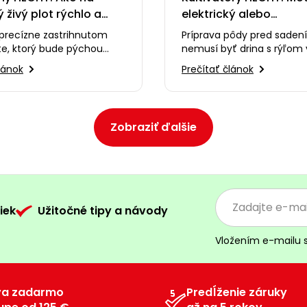
 živý plot rýchlo a
elektrický alebo
cho
akumulátorový?
 precízne zastrihnutom
Príprava pôdy pred saden
te, ktorý bude pýchou
nemusí byť drina s rýľom 
rady? 🌳 V tomto videu
🧑‍🌾 V tomto videu poro
lánok
Prečítať článok
stavíme…
kultivátory HECHT a pom
Zobraziť ďalšie
iek
Užitočné tipy a návody
Vložením e-mailu 
va zadarmo
Predĺženie záruky