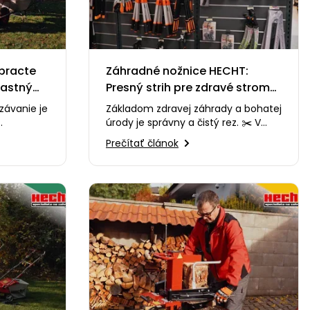
Upracte
Záhradné nožnice HECHT:
lastný
Presný strih pre zdravé stromy
a kríky
závanie je
Základom zdravej záhrady a bohatej
úrody je správny a čistý rez. ✂️ V
esto
tomto videu vám predstavíme
Prečítať článok
o…
sortiment záhradných…