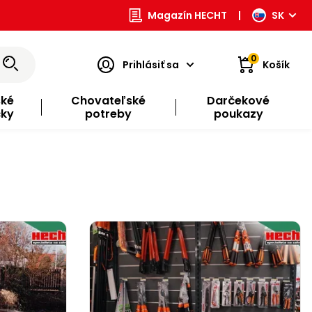
Magazín HECHT
|
SK
0
Prihlásiť sa
Košík
ské
Chovateľské
Darčekové
čky
potreby
poukazy