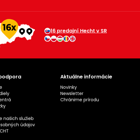
16 predajní Hecht v SR
 podpora
Aktuálne informácie
e
Novinky
iely
Newsletter
entrá
Chránime prírodu
zky
 našich služieb
sobných údajov
ECHT