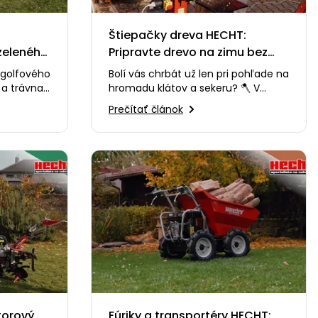
Štiepačky dreva HECHT:
zeleného
Pripravte drevo na zimu bez
námahy
 golfového
Bolí vás chrbát už len pri pohľade na
 a trávna
hromadu klátov a sekeru? 🪓 V
m
tomto videu vám ukážeme, ako si
Prečítať článok
prípravu palivového…
torový,
Fúriky a transportéry HECHT: