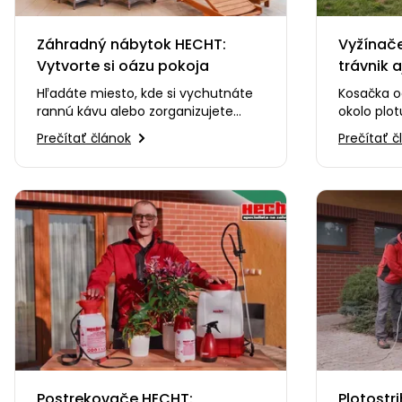
Záhradný nábytok HECHT:
Vyžínač
Vytvorte si oázu pokoja
trávnik 
Hľadáte miesto, kde si vychutnáte
Kosačka od
rannú kávu alebo zorganizujete
okolo plo
grilovačku s priateľmi? ☕🍔 V tomto
to stále n
Prečítať článok
Prečítať č
videu vám…
videu vá
Postrekovače HECHT:
Plotostr