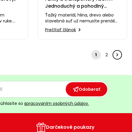
Jednoduchý a pohodlný
presun materiálu
ím
Ťažký materiál, hlina, drevo alebo
v ruke.
stavebná suť už nemusíte prenášať
vnáme
ručne. 💪🚜 V tomto videu vám
Prečítať článok
ôžeme…
predstavíme…
1
2
Odoberať
súhlasíte so
spracovaním osobných údajov.
Darčekové poukazy