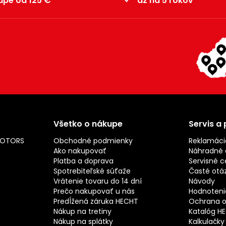
upe od 125 €
až na 5 rokov
Všetko o nákupe
Servis a
MOTORS
Obchodné podmienky
Reklamáci
Ako nakupovať
Náhradné d
Platba a doprava
Servisné c
Spotrebiteľské súťaže
Časté otá
Vrátenie tovaru do 14 dní
Návody
Prečo nakupovať u nás
Hodnotenie
Predĺžená záruka HECHT
Ochrana o
Nákup na tretiny
Katalóg H
Nákup na splátky
Kalkulačky