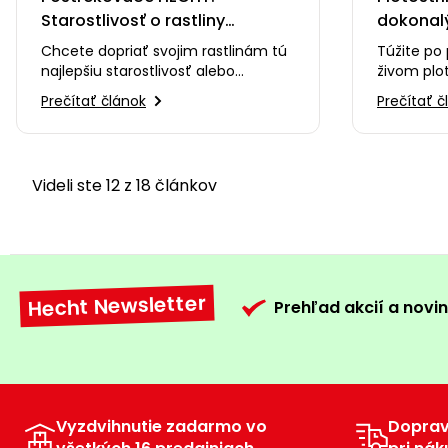
Starostlivosť o rastliny
dokonalý
jednoducho a efektívne
jednodu
Chcete dopriať svojim rastlinám tú
Túžite po
najlepšiu starostlivosť alebo
živom plo
ochrániť úrodu pred škodcami? 🍎 V
vašej záh
Prečítať článok
Prečítať č
tomto videu vám…
vám pred
Videli ste 12 z 18 článkov
Hecht Newsletter
Prehľad akcií a novin
Vyzdvihnutie zadarmo vo
Dopra