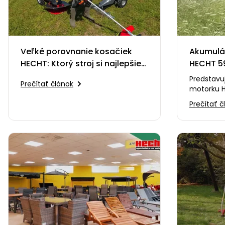
Veľké porovnanie kosačiek
Akumulá
HECHT: Ktorý stroj si najlepšie
HECHT 5
poradí s vysokou trávou?
Predstavu
Prečítať článok
motorku H
pre malýc
Prečítať č
jazdy. Spá