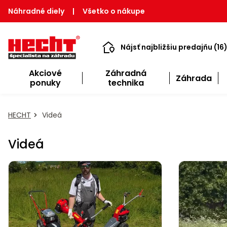
Náhradné diely
|
Všetko o nákupe
Nájsť najbližšiu predajňu (16
Akciové
Záhradná
Záhrada
ponuky
technika
HECHT
Videá
Videá