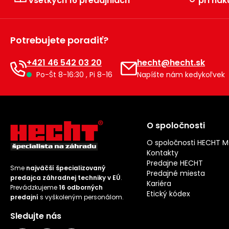
všetkých 16 predajniach
pri nák
Potrebujete poradiť?
+421 46 542 03 20
hecht@hecht.sk
Po-Št 8-16:30 , Pi 8-16
Napíšte nám kedykoľvek
O spoločnosti
O spoločnosti HECHT 
Kontakty
Predajne HECHT
Sme
najväčší špecializovaný
Predajné miesta
predajca záhradnej techniky v EÚ
.
Kariéra
Prevádzkujeme
16 odborných
Etický kódex
predajní
s vyškoleným personálom.
Sledujte nás