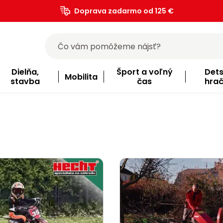
Doprava zadarmo od 125 €
)
Dielňa,
Šport a voľný
Det
Mobilita
stavba
čas
hra