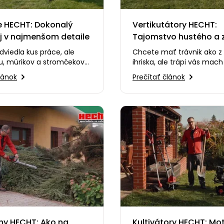
e HECHT: Dokonalý
Vertikutátory HECHT:
aj v najmenšom detaile
Tajomstvo hustého a 
trávnika
viedla kus práce, ale
Chcete mať trávnik ako z
tu, múrikov a stromčekov
ihriska, ale trápi vás mach
ie je ono? 🧐 V tomto
plsť? ⛳ V tomto videu vá
lánok
Prečítať článok
m predstavíme…
ukážeme, ako správne…
ihy HECHT: Ako na
Kultivátory HECHT: Mo