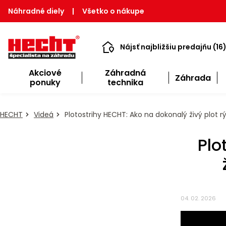
Náhradné diely
|
Všetko o nákupe
Nájsť najbližšiu predajňu (16
Akciové
Záhradná
Záhrada
ponuky
technika
HECHT
Videá
Plotostrihy HECHT: Ako na dokonalý živý plot 
Plo
04. 02. 2026