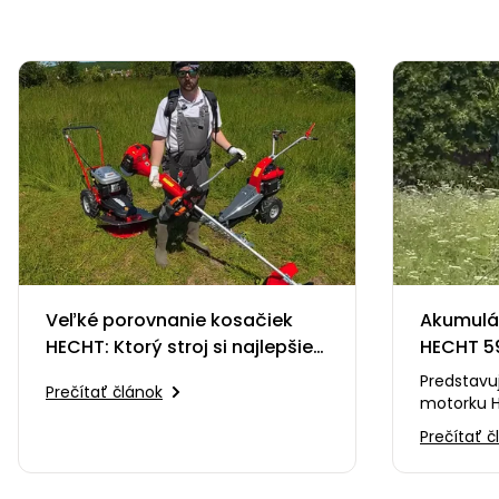
Veľké porovnanie kosačiek
Akumulá
HECHT: Ktorý stroj si najlepšie
HECHT 5
poradí s vysokou trávou?
Predstavu
Prečítať článok
motorku H
pre malýc
Prečítať č
jazdy. Spá