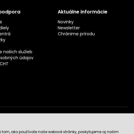
 podpora
Aktuálne informácie
e
Novinky
iely
Newsletter
entrá
Chránime prírodu
zky
 našich služieb
sobných údajov
ECHT
vý obchod
o tom, ako používate naše webové stránky, poskytujeme aj našim