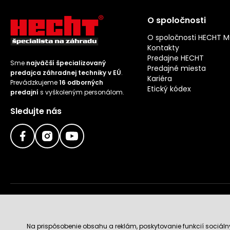
O spoločnosti
O spoločnosti HECHT 
Kontakty
Predajne HECHT
Sme
najväčší špecializovaný
Predajné miesta
predajca záhradnej techniky v EÚ
.
Kariéra
Prevádzkujeme
16 odborných
Etický kódex
predajní
s vyškoleným personálom.
Sledujte nás
Doručenie a platobné metódy
Na prispôsobenie obsahu a reklám, poskytovanie funkcií sociál