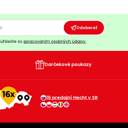
Odoberať
súhlasíte so
spracovaním osobných údajov.
Darčekové poukazy
16 predajní Hecht v SR