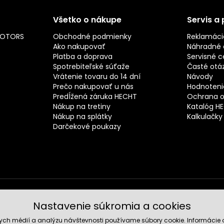
Všetko o nákupe
Servis a
MOTORS
Obchodné podmienky
Reklamáci
Ako nakupovať
Náhradné d
Platba a doprava
Servisné c
Spotrebiteľské súťaže
Časté otá
Vrátenie tovaru do 14 dní
Návody
Prečo nakupovať u nás
Hodnotenie
Predĺžená záruka HECHT
Ochrana o
Nákup na tretiny
Katalóg H
Nákup na splátky
Kalkulačky
Darčekové poukazy
Nastavenie súkromia a cookies
Spoľahli
nych médií a analýzu návštevnosti používame súbory cookie. Informácie 