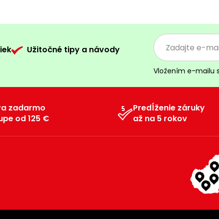
iek
Užitočné tipy a návody
Vložením e-mailu 
va zadarmo
Predĺženie záruky
upe od 125 €
až na 5 rokov