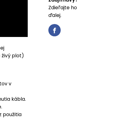
Zdieľajte ho
ďalej.
ej
živý plot)
tov v
utia kábla.
.
 použitia