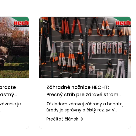
Upracte
Záhradné nožnice HECHT:
lastný
Presný strih pre zdravé stromy
a kríky
závanie je
Základom zdravej záhrady a bohatej
úrody je správny a čistý rez. ✂️ V
esto
tomto videu vám predstavíme
Prečítať článok
o…
sortiment záhradných…