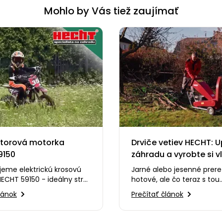
Mohlo by Vás tiež zaujímať
torová motorka
Drviče vetiev HECHT: 
9150
záhradu a vyrobte si v
mulč
jeme elektrickú krosovú
Jarné alebo jesenné prere
ECHT 59150 - ideálny stroj
hotové, ale čo teraz s tou
h nadšencov do terénnej
hromadou konárov? Nami
lánok
Prečítať článok
ja…
pracného odvážania aleb