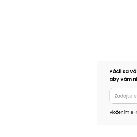
Páčil sa vá
aby vám ni
Vložením e-m