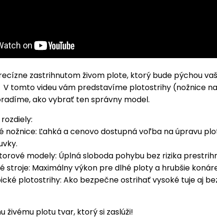
recízne zastrihnutom živom plote, ktorý bude pýchou vaš
 V tomto videu vám predstavíme plotostrihy (nožnice na 
radíme, ako vybrať ten správny model.
rozdiely:
ké nožnice: Ľahká a cenovo dostupná voľba na úpravu plo
uvky.
orové modely: Úplná sloboda pohybu bez rizika prestrihn
 stroje: Maximálny výkon pre dlhé ploty a hrubšie konáre
ické plotostrihy: Ako bezpečne ostrihať vysoké tuje aj bez
 živému plotu tvar, ktorý si zaslúži!