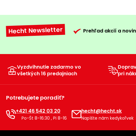
Hecht Newsletter
Prehľad akcií a novin
Vyzdvihnutie zadarmo vo
Dopra
všetkých 16 predajniach
pri nák
Potrebujete poradiť?
+421 46 542 03 20
hecht@hecht.sk
Po-Št 8-16:30 , Pi 8-16
Napíšte nám kedykoľvek