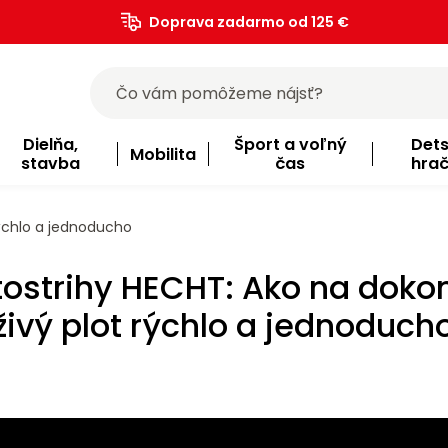
Doprava zadarmo od 125 €
)
Dielňa,
Šport a voľný
Det
Mobilita
stavba
čas
hra
rýchlo a jednoducho
tostrihy HECHT: Ako na doko
živý plot rýchlo a jednoduch