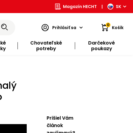
Magazín HECHT
|
SK
0
Prihlásiť sa
Košík
ské
Chovateľské
Darčekové
čky
potreby
poukazy
nalý
o
Prišiel Vám
článok
zaujímavý?