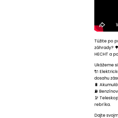
Túžite po p
záhrady? 🌳
HECHT a po
Ukážeme si 
🔌 Elektric
dosahu zás
🔋 Akumulát
⛽ Benzínové
🔭 Teleskop
rebríka.
Dajte svojmu