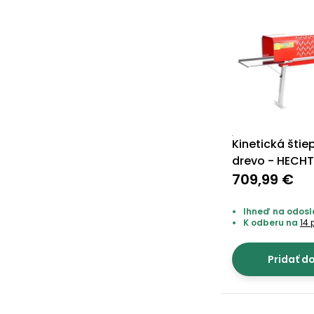
Kinetická šti
drevo - HECHT
709,99 €
Ihneď na odosla
K odberu na
14 
Pridať d