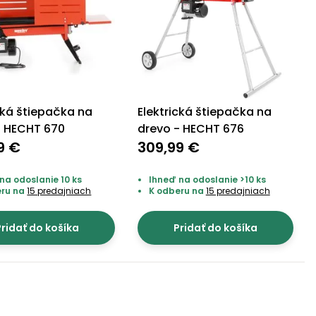
cká štiepačka na
Elektrická štiepačka na
- HECHT 670
drevo - HECHT 676
9 €
309,99 €
na odoslanie 10 ks
Ihneď na odoslanie >10 ks
eru na
15 predajniach
K odberu na
15 predajniach
ridať do košíka
Pridať do košíka