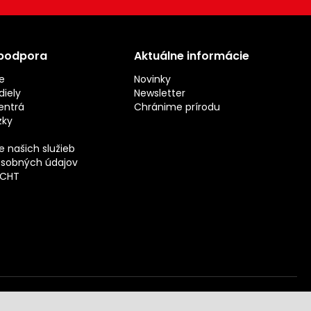
 podpora
Aktuálne informácie
e
Novinky
iely
Newsletter
entrá
Chránime prírodu
zky
 našich služieb
sobných údajov
ECHT