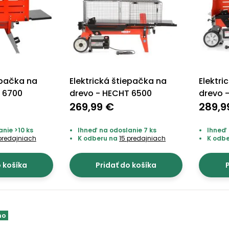
epačka na
Elektrická štiepačka na
Elektri
 6700
drevo - HECHT 6500
drevo 
269,99 €
289,9
nie >10 ks
Ihneď na odoslanie 7 ks
Ihneď 
predajniach
K odberu na
15 predajniach
K odb
o košíka
Pridať do košíka
P
mo