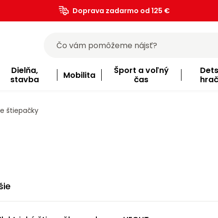
Doprava zadarmo od 125 €
)
Dielňa,
Šport a voľný
Det
Mobilita
stavba
čas
hra
e štiepačky
šie