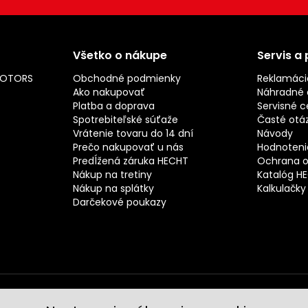
Všetko o nákupe
Servis a
MOTORS
Obchodné podmienky
Reklamáci
Ako nakupovať
Náhradné d
Platba a doprava
Servisné c
Spotrebiteľské súťaže
Časté otá
Vrátenie tovaru do 14 dní
Návody
Prečo nakupovať u nás
Hodnotenie
Predĺžená záruka HECHT
Ochrana o
Nákup na tretiny
Katalóg H
Nákup na splátky
Kalkulačky
Darčekové poukazy