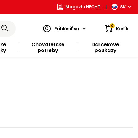
Magazín HECHT
|
SK
0
Prihlásiť sa
Košík
ské
Chovateľské
Darčekové
čky
potreby
poukazy