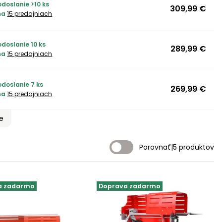
doslanie >10 ks
309,99 €
na
15 predajniach
doslanie 10 ks
289,99 €
na
15 predajniach
odoslanie 7 ks
269,99 €
na
15 predajniach
ie
Porovnať
|
5 produktov
a zadarmo
Doprava zadarmo