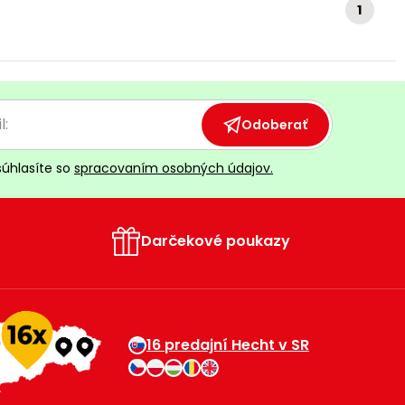
1
Odoberať
súhlasíte so
spracovaním osobných údajov.
Darčekové poukazy
16 predajní Hecht v SR