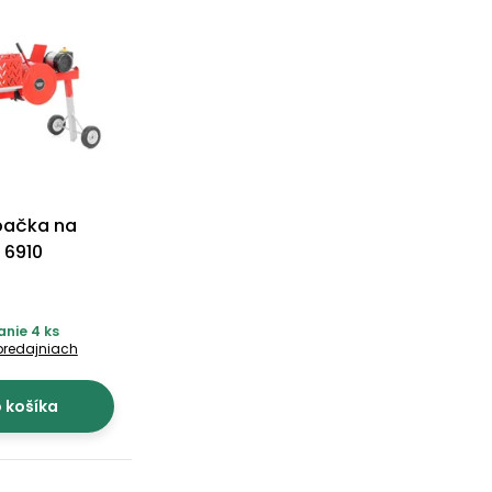
epačka na
 6910
nie 4 ks
predajniach
o košíka