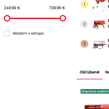
249.99 €
709.99 €
Skladom v eshope
Obľúbené
N
Doprava zadar