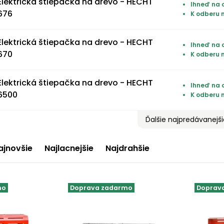
Elektrická štiepačka na drevo - HECHT
Ihneď na o
676
K odberu 
Elektrická štiepačka na drevo - HECHT
Ihneď na o
670
K odberu 
Elektrická štiepačka na drevo - HECHT
Ihneď na 
6500
K odberu 
Ďalšie najpredávanejš
ajnovšie
Najlacnejšie
Najdrahšie
mo
Doprava zadarmo
Doprav