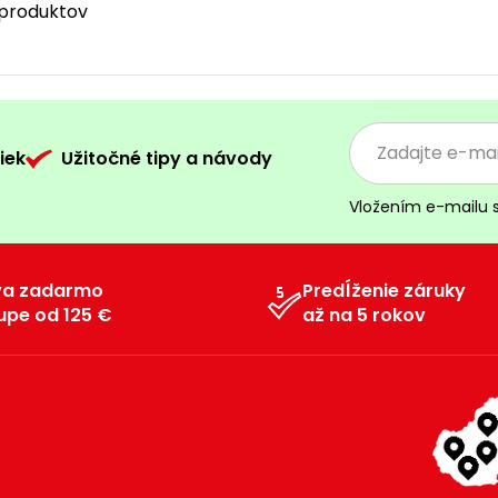
5 produktov
iek
Užitočné tipy a návody
Vložením e-mailu 
va zadarmo
Predĺženie záruky
upe od 125 €
až na 5 rokov