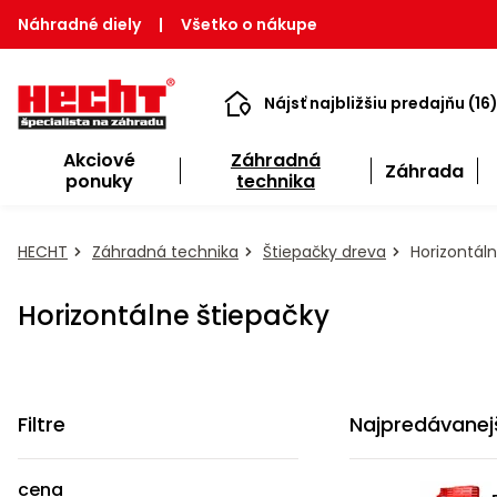
Náhradné diely
|
Všetko o nákupe
Nájsť najbližšiu predajňu (16
Akciové
Záhradná
Záhrada
ponuky
technika
HECHT
Záhradná technika
Štiepačky dreva
Horizontáln
Horizontálne štiepačky
Filtre
Najpredávanej
cena