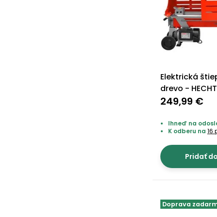
Elektrická šti
drevo - HECHT
249,99 €
Ihneď na odosla
K odberu na
16 
Pridať d
Doprava zadar