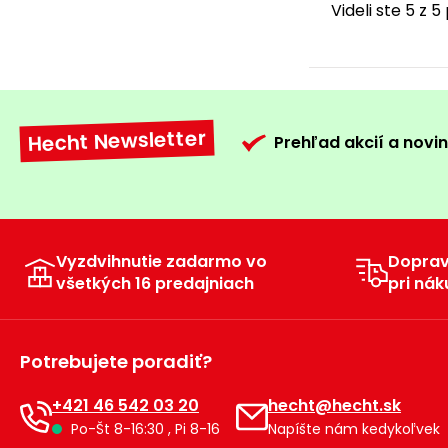
Videli ste 5 z 
Hecht Newsletter
Prehľad akcií a novin
Vyzdvihnutie zadarmo vo
Dopra
všetkých 16 predajniach
pri nák
Potrebujete poradiť?
+421 46 542 03 20
hecht@hecht.sk
Po-Št 8-16:30 , Pi 8-16
Napíšte nám kedykoľvek