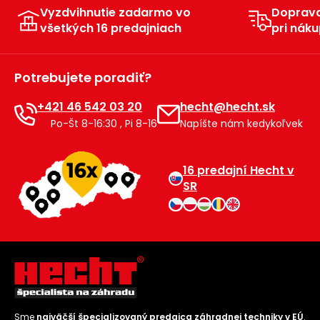
Vyzdvihnutie zadarmo vo
Doprav
všetkých 16 predajniach
pri náku
Potrebujete poradiť?
+421 46 542 03 20
hecht@hecht.sk
Po-Št 8-16:30 , Pi 8-16
Napíšte nám kedykoľvek
16 predajní Hecht v
SR
Sme
najväčší špecializovaný predajca záhradnej techniky v EÚ
.