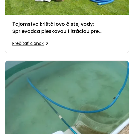
vozíky
Navijaky
Čerpadlá
a
Tajomstvo krištáľovo čistej vody:
Príslušenstvo
vodárne
Sprievodca pieskovou filtráciou pre
začiatočníkov
Vysokotlakové
Prečítať článok
Bagre
umývačky
Zametacie
stroje
Snežné
frézy
Odhŕňače
a lopaty
na sneh
Postrekovače
a rosiče