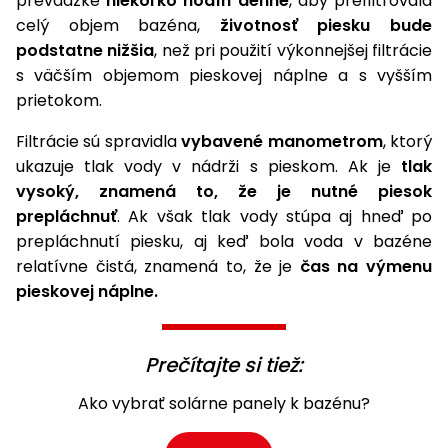
prevádzke
niekoľko hodín denne
, aby prefiltrovala
celý objem bazéna,
životnosť piesku bude
Príslušenstvo
podstatne nižšia
, než pri použití výkonnejšej filtrácie
s väčším objemom pieskovej náplne a s vyšším
prietokom.
Filtrácie sú spravidla
vybavené manometrom
, ktorý
ukazuje tlak vody v nádrži s pieskom. Ak je
tlak
vysoký, znamená to, že je nutné piesok
prepláchnuť
. Ak však tlak vody stúpa aj hneď po
prepláchnutí piesku, aj keď bola voda v bazéne
relatívne čistá, znamená to, že je
čas na výmenu
pieskovej náplne.
Prečítajte si tiež:
Ako vybrať solárne panely k bazénu?