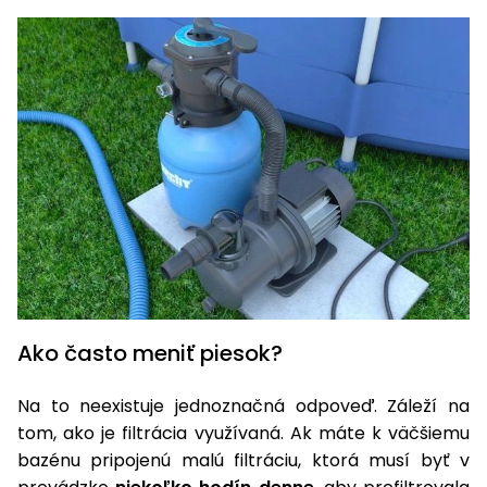
vozíky
Navijaky
Čerpadlá
a
Príslušenstvo
vodárne
Vysokotlakové
Bagre
umývačky
Zametacie
stroje
Snežné
frézy
Odhŕňače
Ako často meniť piesok?
a lopaty
na sneh
Na to neexistuje jednoznačná odpoveď. Záleží na
tom, ako je filtrácia využívaná. Ak máte k väčšiemu
Postrekovače
bazénu pripojenú malú filtráciu, ktorá musí byť v
a rosiče