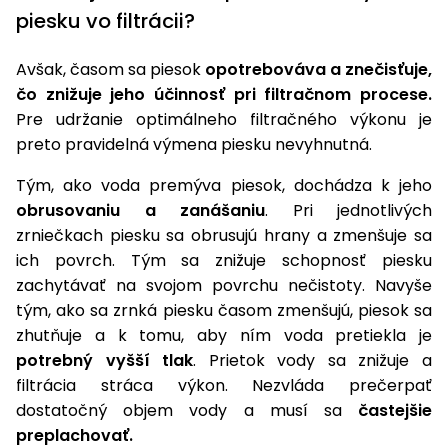
úložné
vozidlá
Ochrana
Štiepačky
stoly
piesku vo filtrácii?
obrubníky
Vidly
boxy
rastlín
Náhradné
dreva
Príslušenstvo
Seniorské
nože
Vibračné
Tieniace
vozíky
Avšak, časom sa piesok
opotrebováva a znečisťuje,
Záhradné
Drviče
dosky
textílie
koše
čo znižuje jeho účinnosť pri filtračnom procese.
vetiev
Pre udržanie optimálneho filtračného výkonu je
Prilby
Odpudzovače
Transportéry
preto pravidelná výmena piesku nevyhnutná.
Krhly
a pasce
Špalíkovače
Rezačky
Doplnky
Tým, ako voda premýva piesok, dochádza k jeho
Fukáre a
na
obrusovaniu a zanášaniu
. Pri jednotlivých
vysávače
betón
zrniečkach piesku sa obrusujú hrany a zmenšuje sa
na lístie
ich povrch. Tým sa znižuje schopnosť piesku
Meracie
zachytávať na svojom povrchu nečistoty. Navyše
Záhradné
prístroje
vozíky
tým, ako sa zrnká piesku časom zmenšujú, piesok sa
Nabíjačky
zhutňuje a k tomu, aby ním voda pretiekla je
autobatérií
potrebný vyšší tlak
. Prietok vody sa znižuje a
Fúriky
filtrácia stráca výkon. Nezvláda prečerpať
Vykurovanie
dostatočný objem vody a musí sa
častejšie
Rozmetadlá
a posypové
preplachovať.