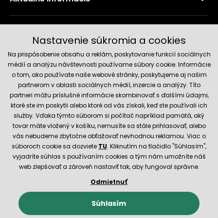
Doručenie a platobné metódy
Nastavenie súkromia a cookies
Na prispôsobenie obsahu a reklám, poskytovanie funkcií sociálnych
médií a analýzu návštevnosti používame súbory cookie. Informácie
o tom, ako používate naše webové stránky, poskytujeme aj našim
partnerom v oblasti sociálnych médií, inzercie a analýzy. Títo
partneri môžu príslušné informácie skombinovať s ďalšími údajmi,
ktoré ste im poskytli alebo ktoré od vás získali, keď ste používali ich
služby. Vďaka týmto súborom si počítač napríklad pamätá, aký
Spoľahlivý obchod
tovar máte vložený v košíku, nemusíte sa stále prihlasovať, alebo
vás nebudeme zbytočne obťažovať nevhodnou reklamou. Viac o
súboroch cookie sa dozviete
TU
. Kliknutím na tlačidlo "Súhlasím",
vyjadríte súhlas s používaním cookies a tým nám umožníte náš
web zlepšovať a zároveň nastaviť tak, aby fungoval správne.
Odmietnuť
© 2026 Hecht.cz
Obchodné podmienky
Nastavenie cookies
Súhlasím
E-shop vytvorila a technicky zaisťuje
SIMPLIA.cz