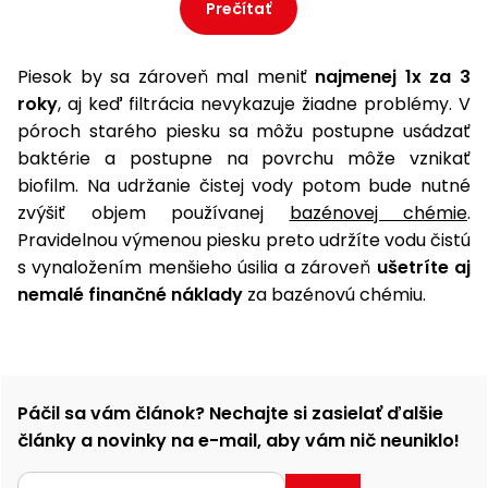
Prečítať
Piesok by sa zároveň mal meniť
najmenej 1x za 3
roky
, aj keď filtrácia nevykazuje žiadne problémy. V
póroch starého piesku sa môžu postupne usádzať
baktérie a postupne na povrchu môže vznikať
biofilm. Na udržanie čistej vody potom bude nutné
zvýšiť objem používanej
bazénovej chémie
.
Pravidelnou výmenou piesku preto udržíte vodu čistú
s vynaložením menšieho úsilia a zároveň
ušetríte aj
nemalé finančné náklady
za bazénovú chémiu.
Páčil sa vám článok? Nechajte si zasielať ďalšie
články a novinky na e-mail, aby vám nič neuniklo!