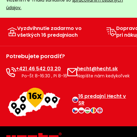
Vložením e-mailu súhlasíte so
spracovaním osobných
údajov.
Vyzdvihnutie zadarmo vo
Doprav
všetkých 16 predajniach
pri náku
Potrebujete poradiť?
+421 46 542 03 20
hecht@hecht.sk
Po-Št 8-16:30 , Pi 8-16
Napíšte nám kedykoľvek
16 predajní Hecht v
SR