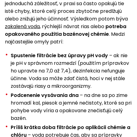
jednoduchá záležitosť, v praxi sa často opakujú tie
isté chyby, ktoré celý proces zbytočne predlžujú
alebo znižujú jeho účinnosť. Výsledkom potom býva
zakalená voda
, rýchlejší návrat rias alebo
potreba
opakovaného použitia bazénovej chémie
. Medzi
najčastejšie omyly patrí:
Spustenie filtrácie bez úpravy pH vody
– ak nie
je pH v správnom rozmedzí (použitím prípravkov
ho upravte na 7,0 až 7,4), dezinfekcia nefunguje
účinne. Voda sa môže zdať čistá, hoci v nej stále
zostávajú riasy a mikroorganizmy.
Podcenenie vysávania dna
– na dne sa po zime
hromadí kal, piesok a jemné nečistoty, ktoré sa pri
pohybe vody víria a opakovane znečisťujú celý
bazén.
Príliš krátka doba filtrácie po aplikácii chémie a
chlóru
– voda potrebuje čas, aby sa prípravky