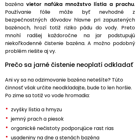
úložné
vozidlá
Ochrana
Štiepačky
bazéna
vietor nafúka množstvo lístia a prachu
.
stoly
obrubníky
Vidly
boxy
rastlín
Náhradné
dreva
Používanie fólie môže byť nevhodné z
Príslušenstvo
Seniorské
nože
Vibračné
Tieniace
bezpečnostných dôvodov hlavne pri zapustených
vozíky
Záhradné
Drviče
dosky
textílie
bazénoch, hrozí totiž riziko pádu do vody. Preto
koše
vetiev
mnohí radšej každoročne na jar podstupujú
Prilby
Odpudzovače
Transportéry
niekoľkodenné čistenie bazéna. A možno podobný
Krhly
a pasce
Špalíkovače
problém riešite aj vy.
Rezačky
Doplnky
Fukáre a
Prečo sa jarné čistenie neoplatí odkladať
na
vysávače
betón
na lístie
Ani vy sa na odzimovanie bazéna netešíte? Túto
Meracie
činnosť však určite neodkladajte, bude to len horšie.
Záhradné
prístroje
Po zime sa totiž vo vode hromadia:
vozíky
Nabíjačky
zvyšky lístia a hmyzu
autobatérií
Fúriky
jemný prach a piesok
Vykurovanie
organické nečistoty podporujúce rast rias
Rozmetadlá
a posypové
usadeniny na dne a stenách bazéna