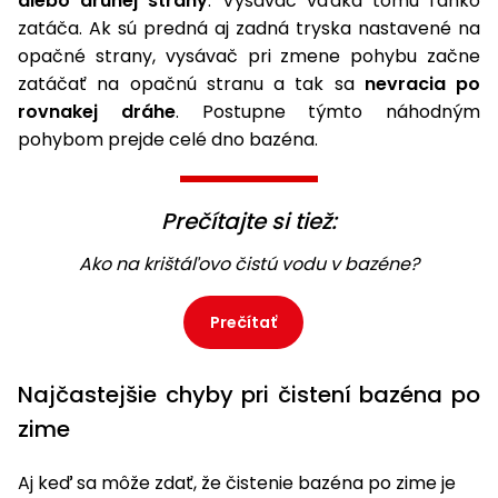
alebo druhej strany
. Vysávač vďaka tomu ľahko
zatáča. Ak sú predná aj zadná tryska nastavené na
opačné strany, vysávač pri zmene pohybu začne
zatáčať na opačnú stranu a tak sa
nevracia po
rovnakej dráhe
. Postupne týmto náhodným
pohybom prejde celé dno bazéna.
Prečítajte si tiež:
Ako na krištáľovo čistú vodu v bazéne?
Prečítať
Najčastejšie chyby pri čistení bazéna po
zime
Aj keď sa môže zdať, že čistenie bazéna po zime je