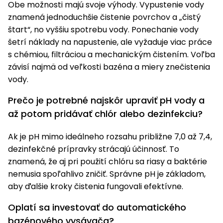
Obe možnosti majú svoje výhody. Vypustenie vody
znamená jednoduchšie čistenie povrchov a „čistý
štart“, no vyššiu spotrebu vody. Ponechanie vody
šetrí náklady na napustenie, ale vyžaduje viac práce
s chémiou, filtráciou a mechanickým čistením. Voľba
závisí najmä od veľkosti bazéna a miery znečistenia
vody.
Prečo je potrebné najskôr upraviť pH vody a
až potom pridávať chlór alebo dezinfekciu?
Ak je pH mimo ideálneho rozsahu približne 7,0 až 7,4,
dezinfekčné prípravky strácajú účinnosť. To
znamená, že aj pri použití chlóru sa riasy a baktérie
nemusia spoľahlivo zničiť. Správne pH je základom,
aby ďalšie kroky čistenia fungovali efektívne.
Oplatí sa investovať do automatického
bazénového vysávača?