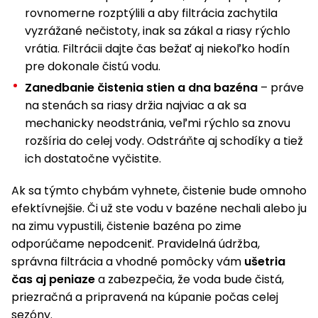
rovnomerne rozptýlili a aby filtrácia zachytila
vyzrážané nečistoty, inak sa zákal a riasy rýchlo
vrátia. Filtrácii dajte čas bežať aj niekoľko hodín
pre dokonale čistú vodu.
Zanedbanie čistenia stien a dna bazéna
– práve
na stenách sa riasy držia najviac a ak sa
mechanicky neodstránia, veľmi rýchlo sa znovu
rozšíria do celej vody. Odstráňte aj schodíky a tiež
ich dostatočne vyčistite.
Ak sa týmto chybám vyhnete, čistenie bude omnoho
efektívnejšie. Či už ste vodu v bazéne nechali alebo ju
na zimu vypustili, čistenie bazéna po zime
odporúčame nepodceniť. Pravidelná údržba,
správna filtrácia a vhodné pomôcky vám
ušetria
čas aj peniaze
a zabezpečia, že voda bude čistá,
priezračná a pripravená na kúpanie počas celej
sezóny.