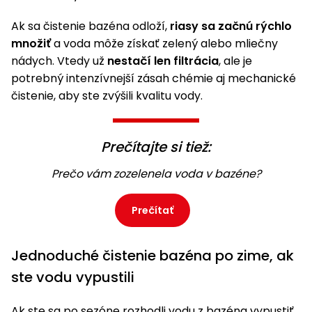
vozíky
Navijaky
Ak sa čistenie bazéna odloží,
riasy sa začnú rýchlo
Čerpadlá
množiť
a voda môže získať zelený alebo mliečny
a
Príslušenstvo
nádych. Vtedy už
nestačí len filtrácia
, ale je
vodárne
potrebný intenzívnejší zásah chémie aj mechanické
Vysokotlakové
čistenie, aby ste zvýšili kvalitu vody.
Bagre
umývačky
Zametacie
Prečítajte si tiež:
stroje
Prečo vám zozelenela voda v bazéne?
Snežné
frézy
Prečítať
Odhŕňače
a lopaty
na sneh
Jednoduché čistenie bazéna po zime, ak
ste vodu vypustili
Postrekovače
a rosiče
Ak ste sa po sezóne rozhodli vodu z bazéna vypustiť,