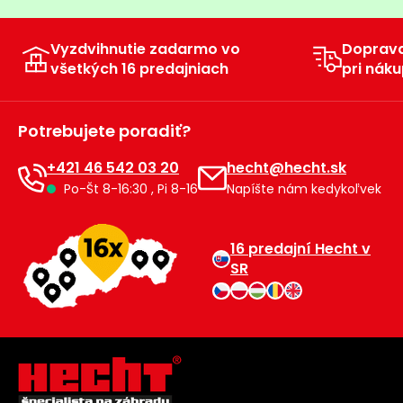
Vyzdvihnutie zadarmo vo
Doprav
všetkých 16 predajniach
pri náku
Potrebujete poradiť?
+421 46 542 03 20
hecht@hecht.sk
Po-Št 8-16:30 , Pi 8-16
Napíšte nám kedykoľvek
16 predajní Hecht v
SR