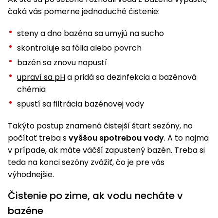
čaká vás pomerne jednoduché čistenie:
Príslušenstvo
steny a dno bazéna sa umyjú na sucho
skontroluje sa fólia alebo povrch
bazén sa znovu napustí
upraví sa pH
a pridá sa dezinfekcia a bazénová
chémia
spustí sa filtrácia bazénovej vody
Takýto postup znamená čistejší štart sezóny, no
počítať treba s
vyššou spotrebou vody
. A to najmä
v prípade, ak máte väčší zapustený bazén. Treba si
teda na konci sezóny zvážiť, čo je pre vás
výhodnejšie.
Čistenie po zime, ak vodu necháte v
bazéne