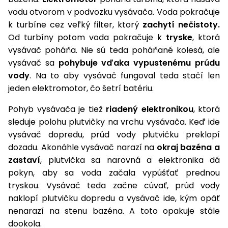
vodu otvorom v podvozku vysávača. Voda pokračuje
k turbíne cez veľký filter, ktorý
zachytí nečistoty.
Od turbíny potom voda pokračuje k
tryske
, ktorá
vysávač poháňa. Nie sú teda poháňané kolesá, ale
vysávač sa
pohybuje vďaka vypustenému prúdu
vody
. Na to aby vysávač fungoval teda stačí len
jeden elektromotor, čo šetrí batériu.
Pohyb vysávača je tiež
riadený elektronikou
, ktorá
sleduje polohu plutvičky na vrchu vysávača. Keď ide
vysávač dopredu, prúd vody plutvičku preklopí
dozadu. Akonáhle vysávač narazí na
okraj bazéna a
zastaví
, plutvička sa narovná a elektronika dá
pokyn, aby sa voda začala vypúšťať prednou
tryskou. Vysávač teda začne cúvať, prúd vody
naklopí plutvičku dopredu a vysávač ide, kým opäť
nenarazí na stenu bazéna. A toto opakuje stále
dookola.