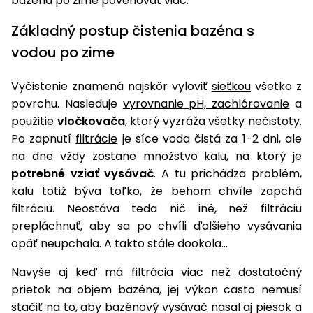
bazéna po zime povenovať viac.
Základný postup čistenia bazéna s
vodou po zime
Vyčistenie znamená najskôr vyloviť
sieťkou
všetko z
povrchu. Nasleduje
vyrovnanie pH, zachlórovanie
a
použitie
vločkovača
, ktorý vyzráža všetky nečistoty.
Po zapnutí
filtrácie
je síce voda čistá za 1-2 dni, ale
na dne vždy zostane množstvo kalu, na ktorý je
potrebné vziať vysávač
. A tu prichádza problém,
kalu totiž býva toľko, že behom chvíle zapchá
filtráciu. Neostáva teda nič iné, než filtráciu
prepláchnuť, aby sa po chvíli ďalšieho vysávania
opäť neupchala. A takto stále dookola...
Navyše aj keď má filtrácia viac než dostatočný
prietok na objem bazéna, jej výkon často nemusí
stačiť na to, aby
bazénový vysávač
nasal aj piesok a