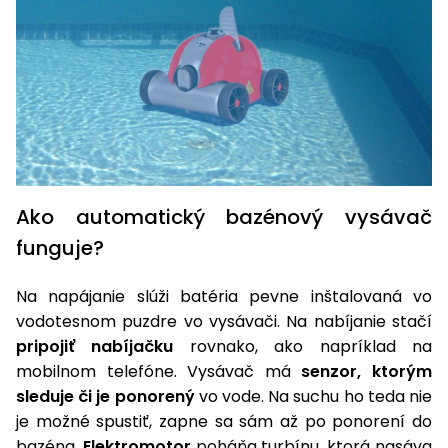
Ako automatický bazénový vysávač
funguje?
Na napájanie slúži batéria pevne inštalovaná vo
vodotesnom puzdre vo vysávači. Na nabíjanie stačí
pripojiť nabíjačku
rovnako, ako napríklad na
mobilnom telefóne. Vysávač má
senzor, ktorým
sleduje či je ponorený
vo vode. Na suchu ho teda nie
je možné spustiť, zapne sa sám až po ponorení do
bazéna.
Elektromotor
poháňa turbínu, ktorá nasáva