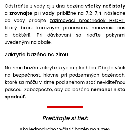
Odstráňte z vody aj z dna bazéna
všetky nečistoty
a
zrovnajte pH vody
približne na 7,2-7,4. Následne
do vody pridajte
zazimovací prostriedok HECHT
,
ktorý bráni koróznym procesom, množeniu rias
a baktérií. Pri dávkovaní sa riaďte pokynmi
uvedenými na obale.
Zakrytie bazéna na zimu
Na zimu bazén zakryte
krycou plachtou
. Dbajte však
na bezpečnosť, hlavne pri podzemných bazénoch,
ktoré sa môžu v zime pod snehom stať neviditeľnou
pascou. Zabezpečte, aby do bazéna
nemohol nikto
spadnúť.
Prečítajte si tiež:
Ako jednoducho vyčistiť bazén po zime?