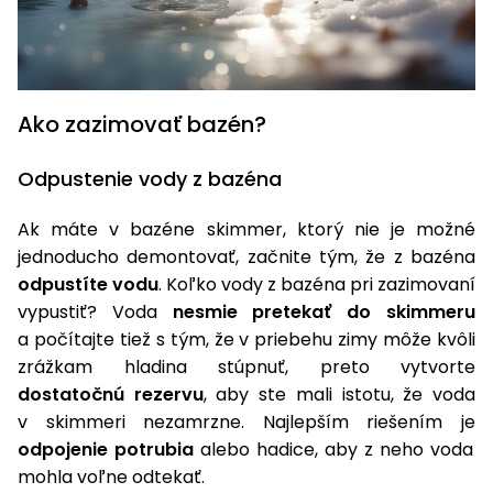
vozíky
Navijaky
Čerpadlá
a
Príslušenstvo
vodárne
Ako zazimovať bazén?
Vysokotlakové
Bagre
umývačky
Odpustenie vody z bazéna
Zametacie
Ak máte v bazéne skimmer, ktorý nie je možné
stroje
jednoducho demontovať, začnite tým, že z bazéna
odpustíte vodu
. Koľko vody z bazéna pri zazimovaní
Snežné
frézy
vypustiť? Voda
nesmie pretekať do skimmeru
a počítajte tiež s tým, že v priebehu zimy môže kvôli
Odhŕňače
zrážkam hladina stúpnuť, preto vytvorte
a lopaty
dostatočnú rezervu
, aby ste mali istotu, že voda
na sneh
v skimmeri nezamrzne. Najlepším riešením je
Postrekovače
odpojenie potrubia
alebo hadice, aby z neho voda
a rosiče
mohla voľne odtekať.