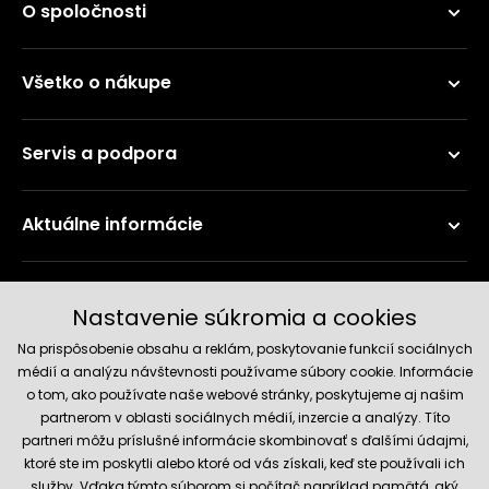
O spoločnosti
Všetko o nákupe
Servis a podpora
Aktuálne informácie
Doručenie a platobné metódy
Nastavenie súkromia a cookies
Na prispôsobenie obsahu a reklám, poskytovanie funkcií sociálnych
médií a analýzu návštevnosti používame súbory cookie. Informácie
o tom, ako používate naše webové stránky, poskytujeme aj našim
partnerom v oblasti sociálnych médií, inzercie a analýzy. Títo
partneri môžu príslušné informácie skombinovať s ďalšími údajmi,
ktoré ste im poskytli alebo ktoré od vás získali, keď ste používali ich
služby. Vďaka týmto súborom si počítač napríklad pamätá, aký