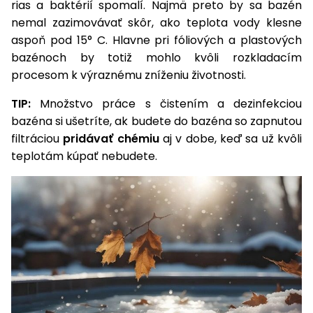
úložné
vozidlá
Ochrana
rias a baktérií spomalí. Najmä preto by sa bazén
Štiepačky
stoly
obrubníky
Vidly
boxy
rastlín
Náhradné
nemal zazimovávať skôr, ako teplota vody klesne
dreva
Príslušenstvo
Seniorské
nože
aspoň pod 15° C. Hlavne pri fóliových a plastových
Vibračné
Tieniace
vozíky
Záhradné
Drviče
dosky
bazénoch by totiž mohlo kvôli rozkladacím
textílie
koše
vetiev
procesom k výraznému zníženiu životnosti.
Prilby
Odpudzovače
Transportéry
Krhly
a pasce
TIP:
Množstvo práce s čistením a dezinfekciou
Špalíkovače
bazéna si ušetríte, ak budete do bazéna so zapnutou
Rezačky
Doplnky
filtráciou
pridávať chémiu
aj v dobe, keď sa už kvôli
Fukáre a
na
teplotám kúpať nebudete.
vysávače
betón
na lístie
Meracie
Záhradné
prístroje
vozíky
Nabíjačky
autobatérií
Fúriky
Vykurovanie
Rozmetadlá
a posypové