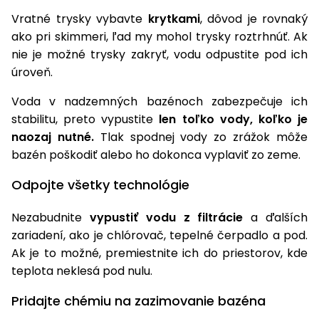
Vratné trysky vybavte
krytkami
, dôvod je rovnaký
Príslušenstvo
ako pri skimmeri, ľad my mohol trysky roztrhnúť. Ak
nie je možné trysky zakryť, vodu odpustite pod ich
úroveň.
Voda v nadzemných bazénoch zabezpečuje ich
stabilitu, preto vypustite
len toľko vody, koľko je
naozaj nutné.
Tlak spodnej vody zo zrážok môže
bazén poškodiť alebo ho dokonca vyplaviť zo zeme.
Odpojte všetky technológie
Nezabudnite
vypustiť vodu z filtrácie
a ďalších
zariadení, ako je chlórovač, tepelné čerpadlo a pod.
Ak je to možné, premiestnite ich do priestorov, kde
teplota neklesá pod nulu.
Pridajte chémiu na zazimovanie bazéna