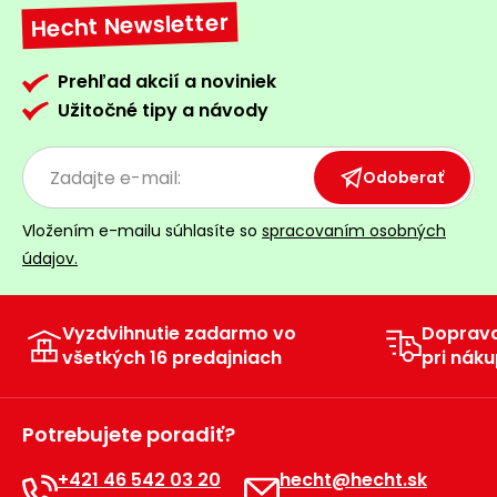
Hecht Newsletter
Prehľad akcií a noviniek
Užitočné tipy a návody
Odoberať
Vložením e-mailu súhlasíte so
spracovaním osobných
údajov.
Vyzdvihnutie zadarmo vo
Doprav
všetkých 16 predajniach
pri náku
Potrebujete poradiť?
+421 46 542 03 20
hecht@hecht.sk