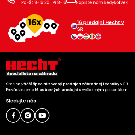
Po-Št 8-16:30 , Pi 8-16
Napíšte nám kedykoľvek
16 predajní Hecht v
SR
Sme
najväčší špecializovaný predajca záhradnej techniky v EÚ
.
Prevádzkujeme
16 odborných predajní
s vyškoleným personálom.
Sledujte nás