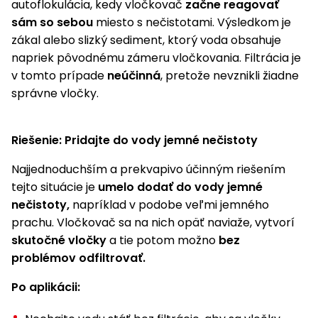
autoflokulácia, kedy vločkovač
začne reagovať
Príslušenstvo
sám so sebou
miesto s nečistotami. Výsledkom je
zákal alebo slizký sediment, ktorý voda obsahuje
napriek pôvodnému zámeru vločkovania. Filtrácia je
v tomto prípade
neúčinná
, pretože nevznikli žiadne
správne vločky.
Riešenie: Pridajte do vody jemné nečistoty
Najjednoduchším a prekvapivo účinným riešením
tejto situácie je
umelo dodať do vody jemné
nečistoty,
napríklad v podobe veľmi jemného
prachu. Vločkovač sa na nich opäť naviaže, vytvorí
skutočné vločky
a tie potom možno
bez
problémov odfiltrovať.
Po aplikácii: