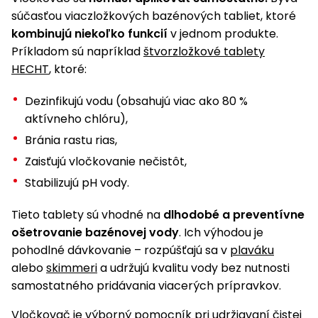
súčasťou viaczložkových bazénových tabliet, ktoré
kombinujú niekoľko funkcií
v jednom produkte.
Príkladom sú napríklad
štvorzložkové tablety
HECHT
, ktoré:
Dezinfikujú vodu (obsahujú viac ako 80 %
aktívneho chlóru),
Bránia rastu rias,
Zaisťujú vločkovanie nečistôt,
Stabilizujú pH vody.
Tieto tablety sú vhodné na
dlhodobé a preventívne
ošetrovanie bazénovej vody
. Ich výhodou je
pohodlné dávkovanie – rozpúšťajú sa v
plaváku
alebo
skimmeri
a udržujú kvalitu vody bez nutnosti
samostatného pridávania viacerých prípravkov.
Vločkovač je výborný pomocník pri udržiavaní čistej