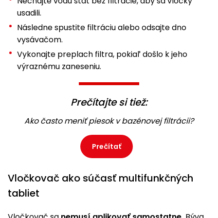
Nechajte vodu stáť bez filtrácie, aby sa vločky
usadili.
Následne spustite filtráciu alebo odsajte dno
vysávačom.
Vykonajte preplach filtra, pokiaľ došlo k jeho
výraznému zaneseniu.
Prečítajte si tiež:
Ako často meniť piesok v bazénovej filtrácii?
Prečítať
Vločkovač ako súčasť multifunkčných
tabliet
Vločkovač sa
nemusí aplikovať samostatne.
Býva