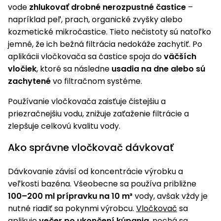
úložné
vozidlá
Ochrana
Štiepačky
vode
zhlukovať drobné nerozpustné častice
–
stoly
obrubníky
Vidly
boxy
rastlín
Náhradné
dreva
napríklad peľ, prach, organické zvyšky alebo
Príslušenstvo
Seniorské
nože
Vibračné
Tieniace
kozmetické mikročastice. Tieto nečistoty sú natoľko
vozíky
Záhradné
Drviče
dosky
textílie
jemné, že ich bežná filtrácia nedokáže zachytiť. Po
koše
vetiev
aplikácii vločkovača sa častice spoja do
väčších
Prilby
Odpudzovače
Transportéry
vločiek
, ktoré sa následne
usadia na dne alebo sú
Krhly
a pasce
Špalíkovače
zachytené
vo filtračnom systéme.
Rezačky
Doplnky
Fukáre a
Používanie vločkovača zaisťuje čistejšiu a
na
vysávače
betón
priezračnejšiu vodu, znižuje zaťaženie filtrácie a
na lístie
zlepšuje celkovú kvalitu vody.
Meracie
Záhradné
prístroje
Ako správne vločkovač dávkovať
vozíky
Nabíjačky
Dávkovanie závisí od koncentrácie výrobku a
autobatérií
Fúriky
veľkosti bazéna. Všeobecne sa používa približne
100–200 ml prípravku na 10 m³
vody, avšak vždy je
Vykurovanie
Rozmetadlá
nutné riadiť sa pokynmi výrobcu.
Vločkovač
sa
a posypové
aplikuje
večer po ukončení kúpania
, nechá sa