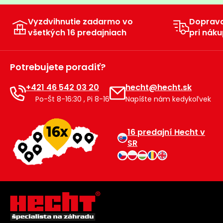
Vyzdvihnutie zadarmo vo
Doprav
všetkých 16 predajniach
pri náku
Potrebujete poradiť?
+421 46 542 03 20
hecht@hecht.sk
Po-Št 8-16:30 , Pi 8-16
Napíšte nám kedykoľvek
16 predajní Hecht v
SR