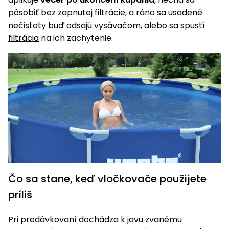
vozíky
Navijaky
pôsobiť bez zapnutej filtrácie, a ráno sa usadené
Čerpadlá
nečistoty buď odsajú vysávačom, alebo sa spustí
a
filtrácia
na ich zachytenie.
Príslušenstvo
vodárne
Vysokotlakové
Bagre
umývačky
Zametacie
stroje
Snežné
frézy
Odhŕňače
a lopaty
Čo sa stane, keď vločkovače použijete
na sneh
príliš
Postrekovače
a rosiče
Pri predávkovaní dochádza k javu zvanému