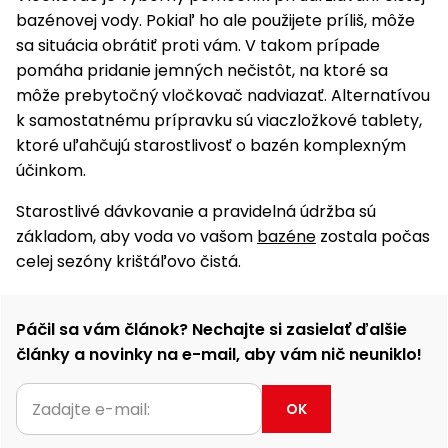
bazénovej vody. Pokiaľ ho ale použijete príliš, môže
sa situácia obrátiť proti vám. V takom prípade
pomáha pridanie jemných nečistôt, na ktoré sa
môže prebytočný vločkovač nadviazať. Alternatívou
k samostatnému prípravku sú viaczložkové tablety,
ktoré uľahčujú starostlivosť o bazén komplexným
účinkom.
Starostlivé dávkovanie a pravidelná údržba sú
základom, aby voda vo vašom
bazéne
zostala počas
celej sezóny krištáľovo čistá.
Páčil sa vám článok? Nechajte si zasielať ďalšie
články a novinky na e-mail, aby vám nič neuniklo!
OK