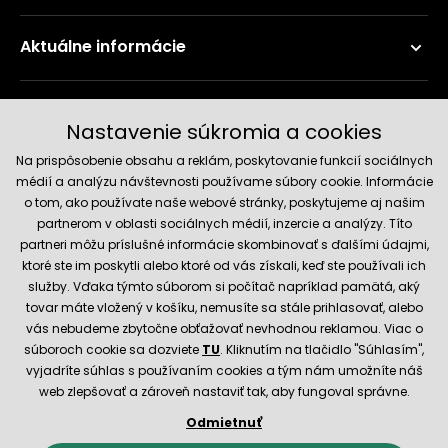
Aktuálne informácie
Doručenie a platobné metódy
Nastavenie súkromia a cookies
Na prispôsobenie obsahu a reklám, poskytovanie funkcií sociálnych
médií a analýzu návštevnosti používame súbory cookie. Informácie
o tom, ako používate naše webové stránky, poskytujeme aj našim
partnerom v oblasti sociálnych médií, inzercie a analýzy. Títo
partneri môžu príslušné informácie skombinovať s ďalšími údajmi,
ktoré ste im poskytli alebo ktoré od vás získali, keď ste používali ich
služby. Vďaka týmto súborom si počítač napríklad pamätá, aký
Spoľahlivý obchod
tovar máte vložený v košíku, nemusíte sa stále prihlasovať, alebo
vás nebudeme zbytočne obťažovať nevhodnou reklamou. Viac o
súboroch cookie sa dozviete
TU
. Kliknutím na tlačidlo "Súhlasím",
vyjadríte súhlas s používaním cookies a tým nám umožníte náš
web zlepšovať a zároveň nastaviť tak, aby fungoval správne.
Odmietnuť
© 2026 Hecht.cz
Obchodné podmienky
Nastavenie cookies