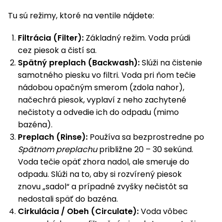
Tu sú režimy, ktoré na ventile nájdete:
Filtrácia (Filter):
Základný režim. Voda prúdi
cez piesok a čistí sa.
Spätný preplach (Backwash):
Slúži na čistenie
samotného piesku vo filtri. Voda pri ňom tečie
nádobou opačným smerom (zdola nahor),
načechrá piesok, vyplaví z neho zachytené
nečistoty a odvedie ich do odpadu (mimo
bazéna).
Preplach (Rinse):
Používa sa bezprostredne po
Spätnom preplachu
približne 20 – 30 sekúnd.
Voda tečie opäť zhora nadol, ale smeruje do
odpadu. Slúži na to, aby si rozvírený piesok
znovu „sadol“ a prípadné zvyšky nečistôt sa
nedostali späť do bazéna.
Cirkulácia / Obeh (Circulate):
Voda vôbec