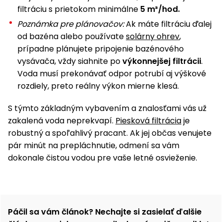
filtráciu s prietokom minimálne
5 m³/hod.
Poznámka pre plánovačov:
Ak máte filtráciu ďalej
od bazéna alebo používate
solárny ohrev
,
prípadne plánujete pripojenie bazénového
vysávača, vždy siahnite po
výkonnejšej filtrácii
.
Voda musí prekonávať odpor potrubí aj výškové
rozdiely, preto reálny výkon mierne klesá.
S týmto základným vybavením a znalosťami vás už
zakalená voda neprekvapí.
Piesková filtrácia
je
robustný a spoľahlivý pracant. Ak jej občas venujete
pár minút na prepláchnutie, odmení sa vám
dokonale čistou vodou pre vaše letné osvieženie.
Páčil sa vám článok? Nechajte si zasielať ďalšie