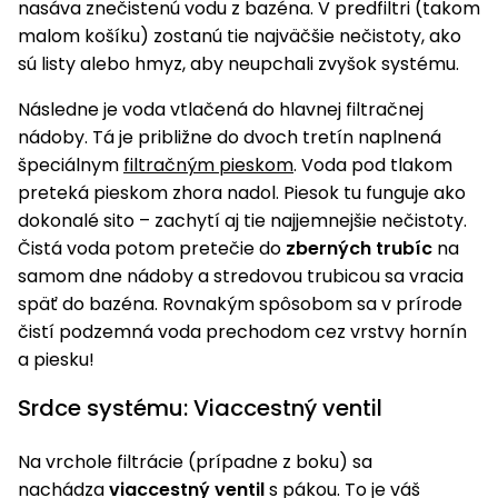
nasáva znečistenú vodu z bazéna. V predfiltri (takom
vozíky
Navijaky
malom košíku) zostanú tie najväčšie nečistoty, ako
Čerpadlá
sú listy alebo hmyz, aby neupchali zvyšok systému.
a
Príslušenstvo
vodárne
Následne je voda vtlačená do hlavnej filtračnej
nádoby. Tá je približne do dvoch tretín naplnená
Vysokotlakové
špeciálnym
filtračným pieskom
. Voda pod tlakom
Bagre
umývačky
preteká pieskom zhora nadol. Piesok tu funguje ako
Zametacie
dokonalé sito – zachytí aj tie najjemnejšie nečistoty.
stroje
Čistá voda potom pretečie do
zberných trubíc
na
samom dne nádoby a stredovou trubicou sa vracia
Snežné
späť do bazéna. Rovnakým spôsobom sa v prírode
frézy
čistí podzemná voda prechodom cez vrstvy hornín
Odhŕňače
a piesku!
a lopaty
Srdce systému: Viaccestný ventil
na sneh
Postrekovače
Na vrchole filtrácie (prípadne z boku) sa
a rosiče
nachádza
viaccestný ventil
s pákou. To je váš