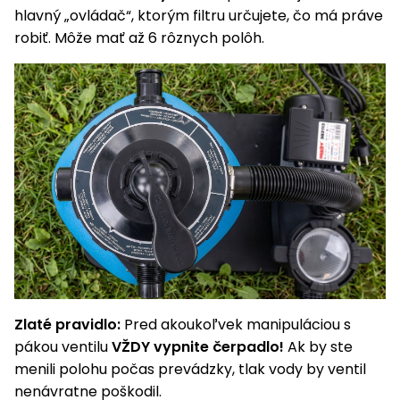
hlavný „ovládač“, ktorým filtru určujete, čo má práve
Príslušenstvo
robiť. Môže mať až 6 rôznych polôh.
Zlaté pravidlo:
Pred akoukoľvek manipuláciou s
pákou ventilu
VŽDY vypnite čerpadlo!
Ak by ste
menili polohu počas prevádzky, tlak vody by ventil
nenávratne poškodil.