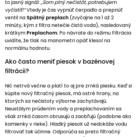
to jasný signál:
„Som plný nečistôt, potrebujem
vyčistiť!“
Vtedy je čas vypnúť čerpadlo a prepnúť
ventil na
Spätný preplach
(zvyčajne na 1 až 2
minúty, kým z filtra netečie čistá voda), nasledovaný
krátkym
Preplachom
. Po návrate do režimu Filtrácia
uvidíte, že tlak na manometri opäť klesol na
normálnu hodnotu.
Ako často meniť piesok v bazénovej
filtrácii?
Nič netrvá večne a platí to aj pre zrnká piesku. Keď si
kúpite nový filtračný piesok, má ostré hrany, na
ktorých sa nečistoty výborne zachytávajú.
Neustálym prúdením vody a preplachovaním sa
však zrnká časom obrusujú a zaobľujú (podobne ako
kamienky v rieke). Hladký piesok už nedokáže vodu
filtrovať tak účinne. Odporúča sa preto filtračný