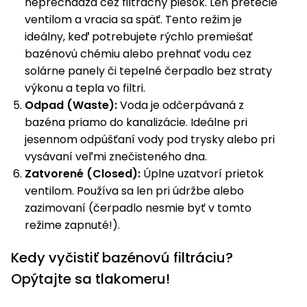
neprechádza cez filtračný piesok. Len pretečie
ventilom a vracia sa späť. Tento režim je
ideálny, keď potrebujete rýchlo premiešať
bazénovú chémiu alebo prehnať vodu cez
solárne panely či tepelné čerpadlo bez straty
výkonu a tepla vo filtri.
Odpad (Waste):
Voda je odčerpávaná z
bazéna priamo do kanalizácie. Ideálne pri
jesennom odpúšťaní vody pod trysky alebo pri
vysávaní veľmi znečisteného dna.
Zatvorené (Closed):
Úplne uzatvorí prietok
ventilom. Používa sa len pri údržbe alebo
zazimovaní (čerpadlo nesmie byť v tomto
režime zapnuté!).
Kedy vyčistiť bazénovú filtráciu?
Opýtajte sa tlakomeru!