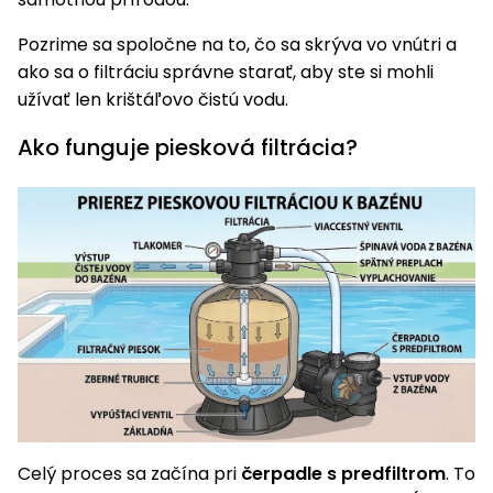
úložné
vozidlá
Ochrana
Štiepačky
stoly
obrubníky
Vidly
boxy
rastlín
Náhradné
dreva
Pozrime sa spoločne na to, čo sa skrýva vo vnútri a
Príslušenstvo
Seniorské
nože
Vibračné
Tieniace
ako sa o filtráciu správne starať, aby ste si mohli
vozíky
Záhradné
Drviče
dosky
textílie
užívať len krištáľovo čistú vodu.
koše
vetiev
Prilby
Odpudzovače
Ako funguje piesková filtrácia?
Transportéry
Krhly
a pasce
Špalíkovače
Rezačky
Doplnky
Fukáre a
na
vysávače
betón
na lístie
Meracie
Záhradné
prístroje
vozíky
Nabíjačky
autobatérií
Fúriky
Vykurovanie
Rozmetadlá
Celý proces sa začína pri
čerpadle s predfiltrom
. To
a posypové