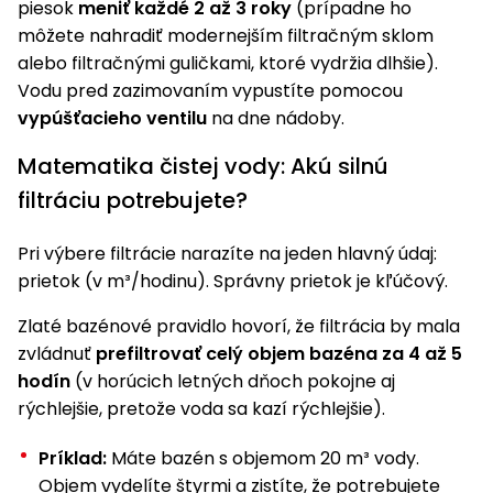
piesok
meniť každé 2 až 3 roky
(prípadne ho
môžete nahradiť modernejším filtračným sklom
alebo filtračnými guličkami, ktoré vydržia dlhšie).
Vodu pred zazimovaním vypustíte pomocou
vypúšťacieho ventilu
na dne nádoby.
Matematika čistej vody: Akú silnú
filtráciu potrebujete?
Pri výbere filtrácie narazíte na jeden hlavný údaj:
prietok (v m³/hodinu). Správny prietok je kľúčový.
Zlaté bazénové pravidlo hovorí, že filtrácia by mala
zvládnuť
prefiltrovať celý objem bazéna za 4 až 5
hodín
(v horúcich letných dňoch pokojne aj
rýchlejšie, pretože voda sa kazí rýchlejšie).
Príklad:
Máte bazén s objemom 20 m³ vody.
Objem vydelíte štyrmi a zistíte, že potrebujete