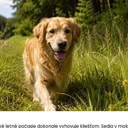
ké letné počasie dokonale vyhovuje kliešťom. Sedia v mok