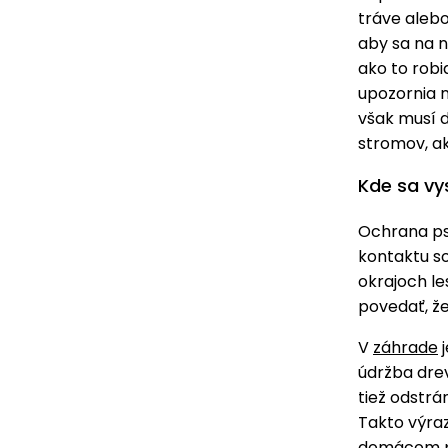
tráve alebo
aby sa na n
ako to robi
upozornia n
však musí d
stromov, ako
Kde sa vys
Ochrana psa
kontaktu so
okrajoch le
povedať, že
V
záhrade
j
údržba drev
tiež odstrán
Takto výraz
domácom p