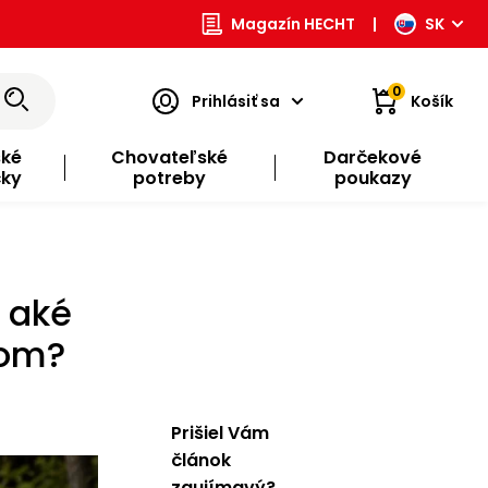
Magazín HECHT
|
SK
0
Prihlásiť sa
Košík
ské
Chovateľské
Darčekové
čky
potreby
poukazy
a aké
ťom?
Prišiel Vám
článok
zaujímavý?