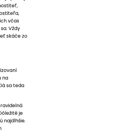
ostiteľ,
ostiteľa,
ich včas
 sa. Vždy
beť skáče zo
izovaní
ú na
 Dá sa teda
pravidelná
ôležité je
ú najdlhšie.
m