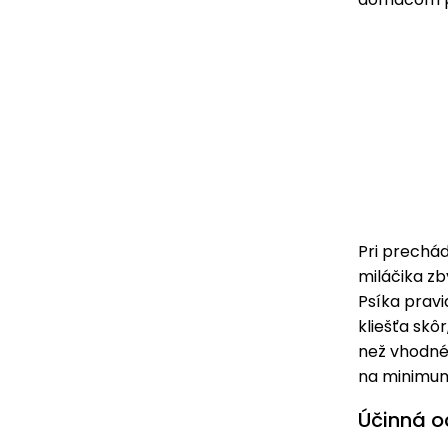
Pri prechád
miláčika zb
Psíka pravi
kliešťa skôr
než vhodné u
na minimu
Účinná o