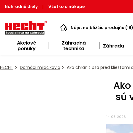
Náhradné diely
|
Všetko o nákupe
Nájsť najbližšiu predajňu (16
Akciové
Záhradná
Záhrada
ponuky
technika
HECHT
Domáci miláčikovia
Ako chrániť psa pred kliešťami 
Ako 
sú 
14. 05. 2026