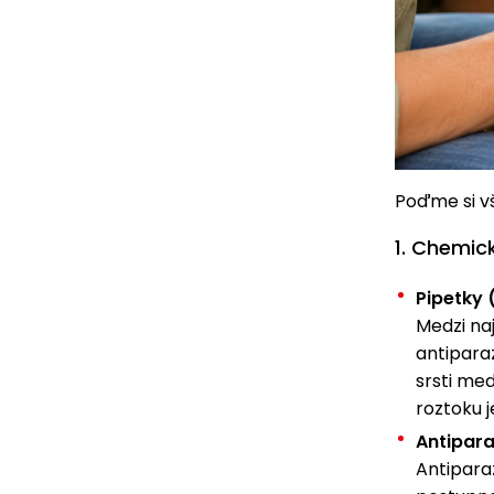
Poďme si v
1. Chemic
Pipetky 
Medzi na
antipara
srsti med
roztoku j
Antipara
Antipara