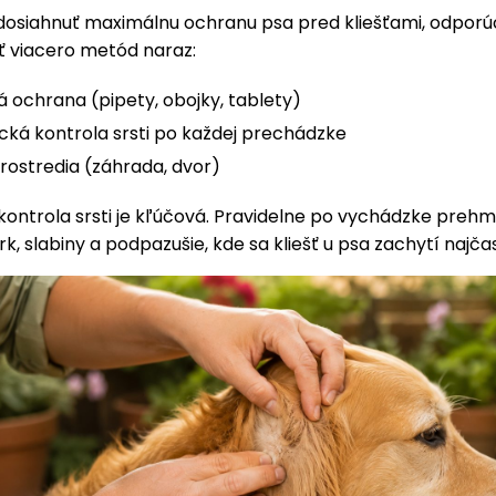
dosiahnuť maximálnu ochranu psa pred kliešťami, odporú
 viacero metód naraz:
 ochrana (pipety, obojky, tablety)
ká kontrola srsti po každej prechádzke
rostredia (záhrada, dvor)
kontrola srsti je kľúčová. Pravidelne po vychádzke prehm
rk, slabiny a podpazušie, kde sa kliešť u psa zachytí najčas