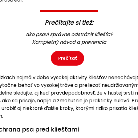
Prečítajte si tiež:
Ako psovi správne odstrániť kliešťa?
Kompletný návod a prevencia
Prečítať
zkach najmä v dobe vysokej aktivity kliešťov nenechávaj
ytočne behať vo vysokej tráve a preliezať neudržiavaný
delne sledujte, aj keď pravdepodobnosť, že v hustej srsti 
, ako sa prisaje, napije a zmohutnie je prakticky nulová. Pr
robiť aj niektoré ďalšie kroky, ktorými riziko prisatia klie
m.
chrana psa pred kliešťami