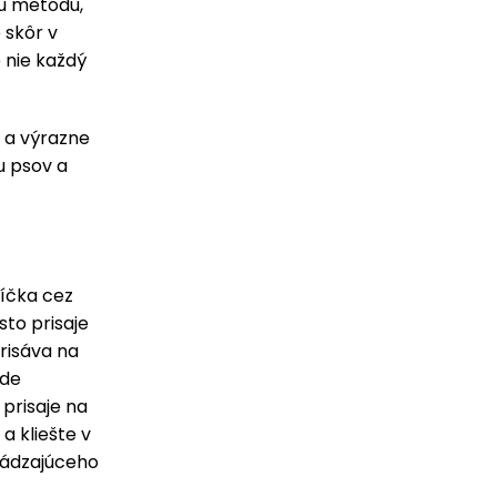
ú metódu,
 skôr v
 nie každý
 a výrazne
 u psov a
jíčka cez
sto prisaje
risáva na
jde
prisaje na
a kliešte v
hádzajúceho