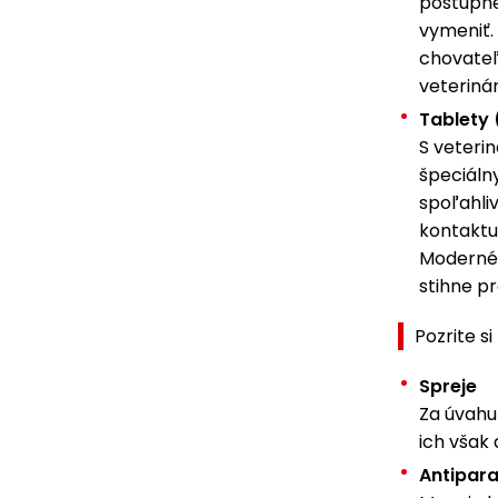
postupne
vymeniť.
chovateľ
veterinár
Tablety
S veteri
špeciálny
spoľahliv
kontaktu 
Moderné t
stihne pr
Pozrite s
Spreje
Za úvahu 
ich však
Antipar