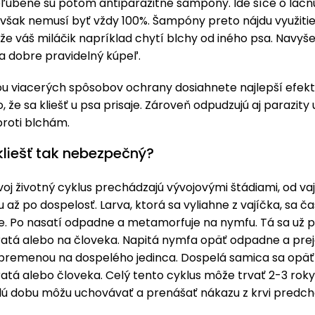
ľúbené sú potom antiparazitné šampóny. Ide síce o lacn
 však nemusí byť vždy 100%. Šampóny preto nájdu využitie
že váš miláčik napríklad chytí blchy od iného psa. Navyše
a dobre pravidelný kúpeľ.
u viacerých spôsobov ochrany dosiahnete najlepší efekt
ko, že sa kliešť u psa prisaje. Zároveň odpudzujú aj parazity
 proti blchám.
kliešť tak nebezpečný?
svoj životný cyklus prechádzajú vývojovými štádiami, od va
u až po dospelosť. Larva, ktorá sa vyliahne z vajíčka, sa ča
e. Po nasatí odpadne a metamorfuje na nymfu. Tá sa už p
eratá alebo na človeka. Napitá nymfa opäť odpadne a pre
premenou na dospelého jedinca. Dospelá samica sa opäť 
ratá alebo človeka. Celý tento cyklus môže trvať 2-3 roky 
lú dobu môžu uchovávať a prenášať nákazu z krvi predc