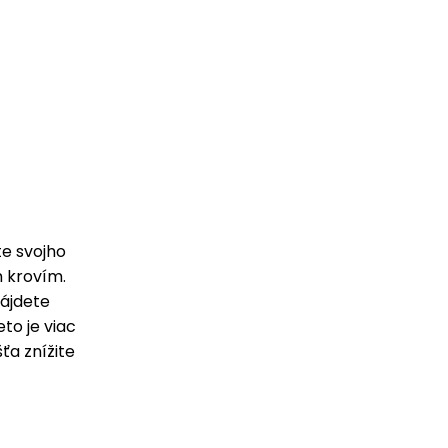
te svojho
m krovím.
nájdete
eto je viac
šťa znížite