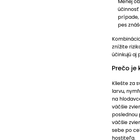
Menej ob
účinnosť
prípade, 
pes znáš
Kombinácio
znížite rizi
účinkujú aj
Prečo je 
Kliešte za 
larvu, nymf
na hlodavc
väčšie zvi
poslednou 
väčšie zvie
sebe po ce
hostiteľa.