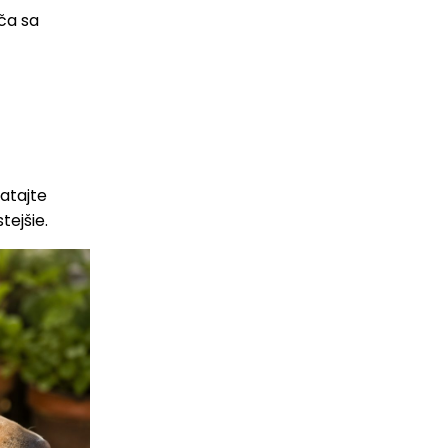
ča sa
atajte
tejšie.