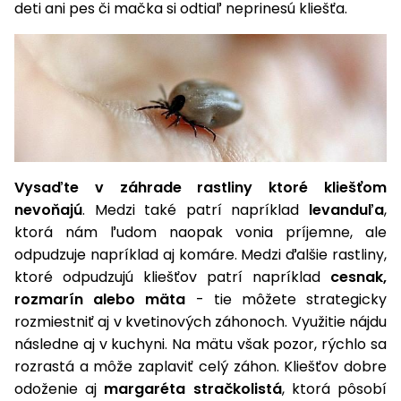
vozíky
deti ani pes či mačka si odtiaľ neprinesú kliešťa.
Navijaky
Čerpadlá
a
Príslušenstvo
vodárne
Vysokotlakové
Bagre
umývačky
Zametacie
Vysaďte v záhrade rastliny ktoré kliešťom
stroje
nevoňajú
. Medzi také patrí napríklad
levanduľa
,
Snežné
ktorá nám ľudom naopak vonia príjemne, ale
frézy
odpudzuje napríklad aj komáre. Medzi ďalšie rastliny,
ktoré odpudzujú kliešťov patrí napríklad
cesnak,
Odhŕňače
rozmarín alebo mäta
- tie môžete strategicky
a lopaty
rozmiestniť aj v kvetinových záhonoch. Využitie nájdu
na sneh
následne aj v kuchyni. Na mätu však pozor, rýchlo sa
Postrekovače
rozrastá a môže zaplaviť celý záhon. Kliešťov dobre
a rosiče
odoženie aj
margaréta stračkolistá
, ktorá pôsobí