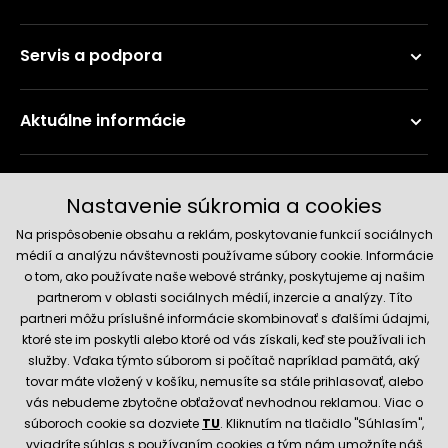
Servis a podpora
Aktuálne informácie
Doručenie a platobné metódy
Nastavenie súkromia a cookies
Na prispôsobenie obsahu a reklám, poskytovanie funkcií sociálnych
médií a analýzu návštevnosti používame súbory cookie. Informácie
o tom, ako používate naše webové stránky, poskytujeme aj našim
partnerom v oblasti sociálnych médií, inzercie a analýzy. Títo
partneri môžu príslušné informácie skombinovať s ďalšími údajmi,
ktoré ste im poskytli alebo ktoré od vás získali, keď ste používali ich
služby. Vďaka týmto súborom si počítač napríklad pamätá, aký
Spoľahlivý obchod
tovar máte vložený v košíku, nemusíte sa stále prihlasovať, alebo
vás nebudeme zbytočne obťažovať nevhodnou reklamou. Viac o
súboroch cookie sa dozviete
TU
. Kliknutím na tlačidlo "Súhlasím",
vyjadríte súhlas s používaním cookies a tým nám umožníte náš