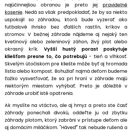
úložné
vozidlá
Ochrana
Štiepačky
stoly
najúčinnejšou obranou je preto jej
pravidelné
obrubníky
Vidly
boxy
rastlín
Náhradné
dreva
kosenie
. Nedá sa však predpokladať, že by sa niekto
Príslušenstvo
Seniorské
nože
Vibračné
Tieniace
uspokojil so záhradou, ktorá bude vyzerať ako
vozíky
Záhradné
Drviče
dosky
textílie
futbalové ihrisko bez ďalších rastlín, kríkov a
koše
vetiev
stromov. V bežnej záhrade nájdeme aj nejaký ten
Prilby
Odpudzovače
Transportéry
kvetinový alebo zeleninový záhon, živý plot alebo
Krhly
a pasce
Špalíkovače
okrasný krík.
Vyšší hustý porast poskytuje
Rezačky
Doplnky
kliešťom presne to, čo potrebujú
- tieň a vlhkosť.
Fukáre a
na
Skvelým útočiskom pre kliešte môže byť aj hromada
vysávače
betón
lístia alebo kompost. Bohužiaľ najmä deťom budeme
na lístie
ťažko vysvetľovať, že sa pri hraní v záhrade majú
Meracie
Záhradné
prístroje
niektorým miestam vyhýbať. Preto je dôležité v
vozíky
záhrade urobiť isté opatrenia.
Nabíjačky
autobatérií
Ak myslíte na vtáctvo, ale aj hmyz a preto ste časť
Fúriky
záhrady ponechali divokú, oddeľte ju od zbytku
Vykurovanie
záhrady plotom, ktorý zabráni v prístupe deťom ale
Rozmetadlá
aj domácim miláčikom. "Háveď" tak nebude rušená a
a posypové