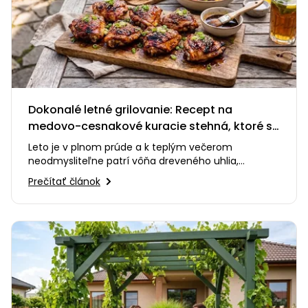
Dokonalé letné grilovanie: Recept na
medovo-cesnakové kuracie stehná, ktoré si
zamilujete
Leto je v plnom prúde a k teplým večerom
neodmysliteľne patrí vôňa dreveného uhlia,
praskanie ohňa a smiech s priateľmi…
Prečítať článok