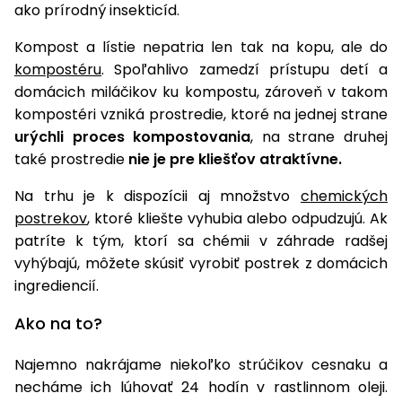
ako prírodný insekticíd.
Príslušenstvo
Kompost a lístie nepatria len tak na kopu, ale do
kompostéru
. Spoľahlivo zamedzí prístupu detí a
domácich miláčikov ku kompostu, zároveň v takom
kompostéri vzniká prostredie, ktoré na jednej strane
urýchli proces kompostovania
, na strane druhej
také prostredie
nie je pre kliešťov atraktívne.
Na trhu je k dispozícii aj množstvo
chemických
postrekov
, ktoré kliešte vyhubia alebo odpudzujú. Ak
patríte k tým, ktorí sa chémii v záhrade radšej
vyhýbajú, môžete skúsiť vyrobiť postrek z domácich
ingrediencií.
Ako na to?
Najemno nakrájame niekoľko strúčikov cesnaku a
necháme ich lúhovať 24 hodín v rastlinnom oleji.