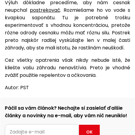
Výluh dôkladne precedíme, aby nám cesnak
neupchal
postrekovač
. Rozmiešame ho vo vode s
kvapkou saponátu. Tu je potrebné trošku
experimentovať s vhodnou koncentráciou, pretože
rôzne odrody cesnaku môžu mať rôznu silu. Postrek
preto najskôr radšej vyskúšajte len v malej časti
záhrady, aby ste mali istotu, že rastlinám neuškodí.
Cez všetky opatrenia však nikdy nebude isté, že
kliešte vašu záhradu nenavštívia. Preto je vhodné
zvážiť použitie repelentov a očkovania.
Autor: PST
Páčil sa vám článok? Nechajte si zasielať ďalšie
články a novinky na e-mail, aby vám nič neuniklo!
OK