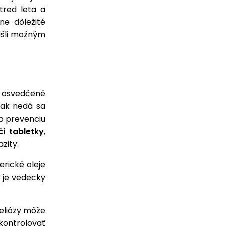
tred leta a
ne dôležité
išli možným
, osvedčené
šak nedá sa
ko prevenciu
či tabletky
,
zity.
erické oleje
e je vedecky
eliózy môže
skontrolovať