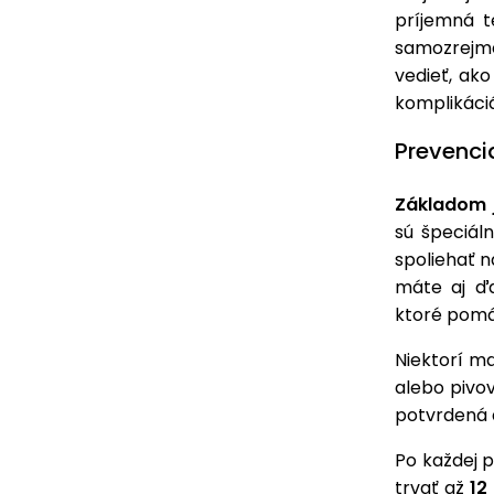
príjemná t
samozrejme
vedieť, ak
komplikáci
Prevenci
Základom 
sú špeciál
spoliehať n
máte aj ďa
ktoré pomáh
Niektorí ma
alebo pivov
potvrdená 
Po každej 
trvať až
12