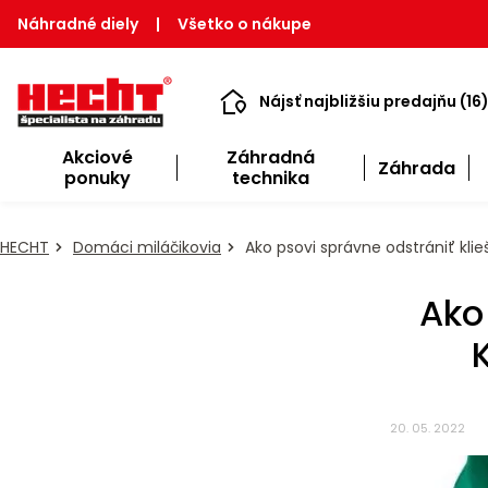
Náhradné diely
|
Všetko o nákupe
Nájsť najbližšiu predajňu (16
Akciové
Záhradná
Záhrada
ponuky
technika
HECHT
Domáci miláčikovia
Ako psovi správne odstrániť kl
Ako
20. 05. 2022