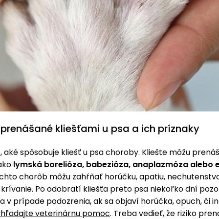
prenášané kliešťami u psa a ich príznaky
e, aké spôsobuje kliešť u psa choroby. Kliešte môžu prená
ako
lymská borelióza, babezióza, anaplazmóza alebo e
chto chorôb môžu zahŕňať horúčku, apatiu, nechutenstvo
krívanie. Po odobratí kliešťa preto psa niekoľko dní poz
 a v prípade podozrenia, ak sa objaví horúčka, opuch, či i
yhľadajte veterinárnu pomoc
. Treba vedieť, že riziko pre