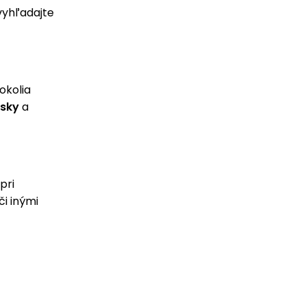
vyhľadajte
okolia
ásky
a
pri
či inými