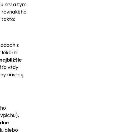
tú krv a tým
 Z rovnakého
 takto:
hodoch s
lekárni.
najbližšie
ešťa vždy
lny nástroj
eho
 vpichu),
adne
lu alebo