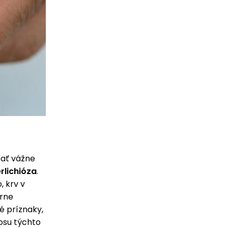
šať vážne
rlichióza
.
, krv v
orne
né príznaky,
nosu týchto