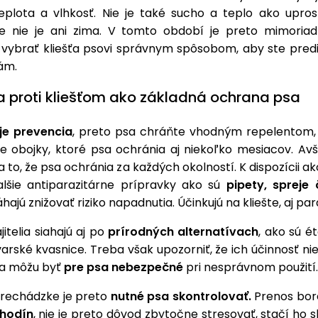
eplota a vlhkosť. Nie je také sucho a teplo ako upros
 nie je ani zima. V tomto období je preto mimoriad
o vybrať kliešťa psovi správnym spôsobom, aby ste pred
ám.
a proti kliešťom ako základná ochrana psa
je prevencia
, preto psa chráňte vhodným repelentom
ne obojky, ktoré psa ochránia aj niekoľko mesiacov. Av
a to, že psa ochránia za každých okolností. K dispozícii a
lšie antiparazitárne prípravky ako sú
pipety, spreje 
ajú znižovať riziko napadnutia. Účinkujú na kliešte, aj para
jitelia siahajú aj po
prírodných alternatívach
, ako sú ét
arské kvasnice. Treba však upozorniť, že ich účinnosť ni
a môžu byť
pre psa nebezpečné
pri nesprávnom použití.
prechádzke je preto
nutné psa skontrolovať.
Prenos bor
 hodín
, nie je preto dôvod zbytočne stresovať, stačí ho 