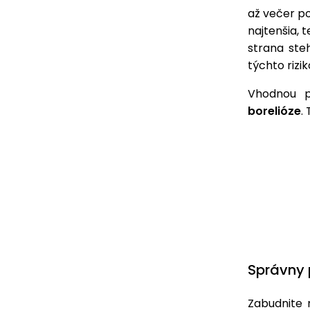
až večer p
najtenšia, 
strana steh
týchto rizi
Vhodnou p
borelióze
.
Správny 
Zabudnite 