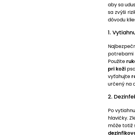
aby sa udus
sa zvýši ri
dôvodu kli
1. Vytiahnu
Najbezpečne
potrebami p
Použite
ruk
pri koži
psa.
vyťahujte
r
určený na 
2. Dezinf
Po vytiahnu
hlavičky. Z
môže totiž 
dezinfikov