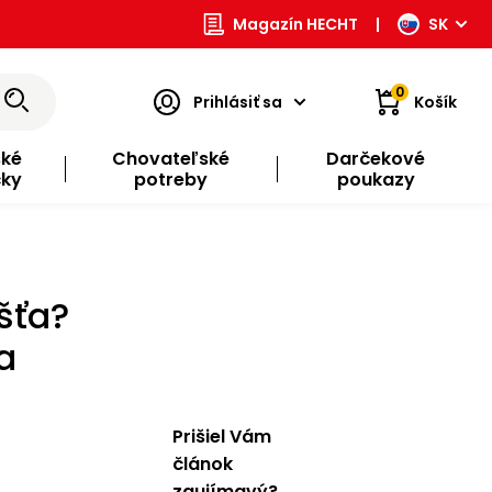
Magazín HECHT
|
SK
0
Prihlásiť sa
Košík
ské
Chovateľské
Darčekové
čky
potreby
poukazy
šťa?
a
Prišiel Vám
článok
zaujímavý?