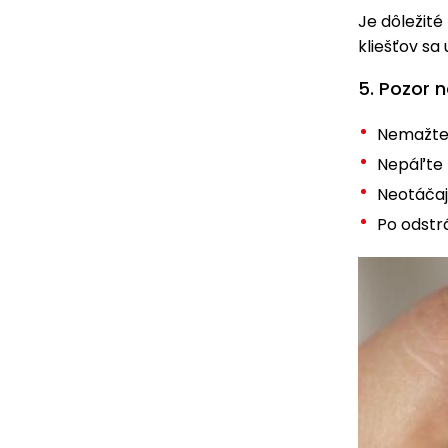
Je dôležit
kliešťov sa 
5. Pozor n
Nemažte 
Nepáľte 
Neotáčaj
Po odstr