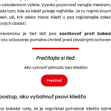
o celodennom výlete. Vysokú pozornosť venujte miestam, 
teda tam, kde sa kliešť prisaje najľahšie. Je to najmä bruc
ien, uší, krk alebo hlava. Kliešť u psa najčastejšie zali
kových oblastí.
revenciou je tiež dať psa
zaočkovať proti babez
 Toto očkovanie pomáha chrániť pred závažnými ochoren
Prečítajte si tiež:
Ako vytvoriť záhradu bez kliešťov
Prečítať
postup, ako vytiahnuť psovi kliešťa
na babské rady, že je napríklad potrebné kliešťa natr