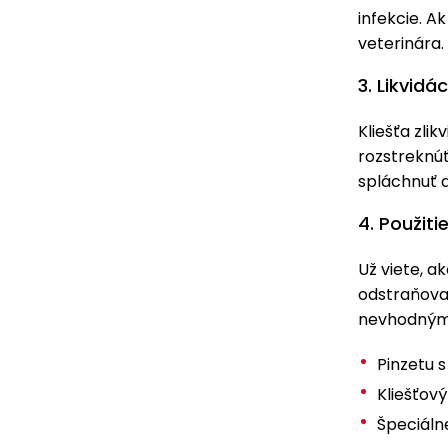
infekcie. A
veterinára. 
3. Likvidá
Kliešťa zlikv
rozstreknúť
spláchnuť d
4. Použit
Už viete, a
odstraňovan
nevhodnými
Pinzetu s
Kliešťový
Špeciálne