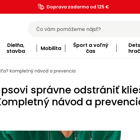
Doprava zadarmo od 125 €
)
Dielňa,
Šport a voľný
Det
Mobilita
stavba
čas
hra
iešťa? Kompletný návod a prevencia
 psovi správne odstrániť klie
Kompletný návod a prevenci