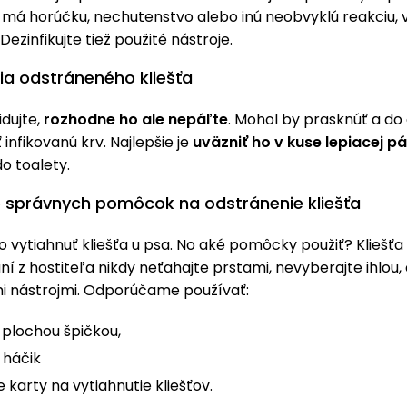
k má horúčku, nechutenstvo alebo inú neobvyklú reakciu, 
Dezinfikujte tiež použité nástroje.
cia odstráneného kliešťa
idujte,
rozhodne ho ale nepáľte
. Mohol by prasknúť a do 
 infikovanú krv. Najlepšie je
uväzniť ho v kuse lepiacej p
o toalety.
ie správnych pomôcok na odstránenie kliešťa
ko vytiahnuť kliešťa u psa. No aké pomôcky použiť? Kliešťa 
í z hostiteľa nikdy neťahajte prstami, nevyberajte ihlou, 
 nástrojmi. Odporúčame používať:
 plochou špičkou,
 háčik
 karty na vytiahnutie kliešťov.