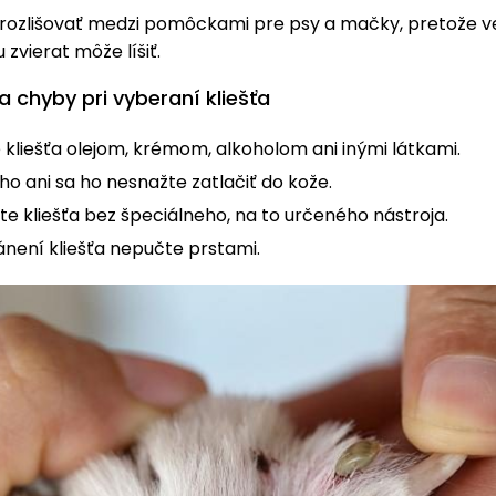
é rozlišovať medzi pomôckami pre psy a mačky, pretože v
u zvierat môže líšiť.
a chyby pri vyberaní kliešťa
kliešťa olejom, krémom, alkoholom ani inými látkami.
ho ani sa ho nesnažte zatlačiť do kože.
te kliešťa bez špeciálneho, na to určeného nástroja.
ánení kliešťa nepučte prstami.