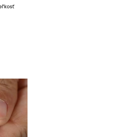
eľkosť