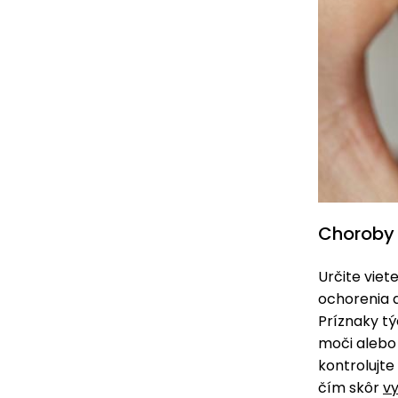
Choroby 
Určite viet
ochorenia 
Príznaky tý
moči alebo 
kontrolujte
čím skôr
v