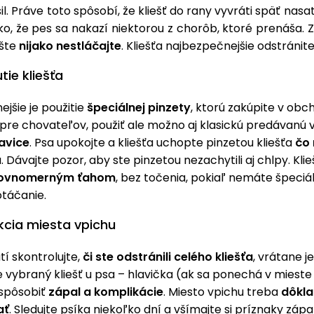
il. Práve toto spôsobí, že kliešť do rany vyvráti späť nasa
ziko, že pes sa nakazí niektorou z chorôb, ktoré prenáša.
ešte
nijako nestláčajte
. Kliešťa najbezpečnejšie odstránite
tie kliešťa
jšie je použitie
špeciálnej pinzety
, ktorú zakúpite v obc
re chovateľov, použiť ale možno aj klasickú predávanú v 
avice
. Psa upokojte a kliešťa uchopte pinzetou kliešťa
čo 
 Dávajte pozor, aby ste pinzetou nezachytili aj chlpy. Kli
ovnomerným ťahom
, bez točenia, pokiaľ nemáte špeciá
otáčanie.
ekcia miesta vpichu
tí skontrolujte,
či ste odstránili celého kliešťa
, vrátane j
le vybraný kliešť u psa – hlavička (ak sa ponechá v mieste
spôsobiť
zápal a komplikácie
. Miesto vpichu treba
dôkl
ať
. Sledujte psíka niekoľko dní a všímajte si príznaky zápa