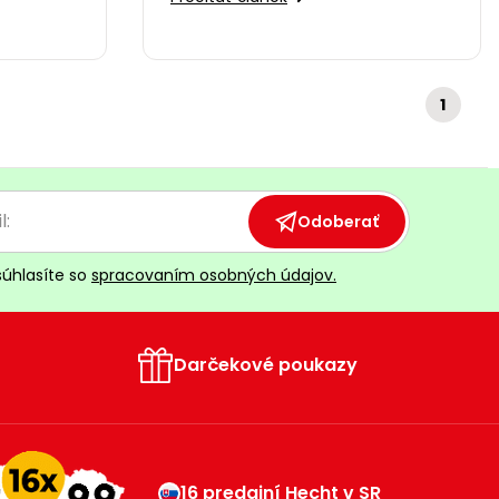
1
Odoberať
súhlasíte so
spracovaním osobných údajov.
Darčekové poukazy
16 predajní Hecht v SR