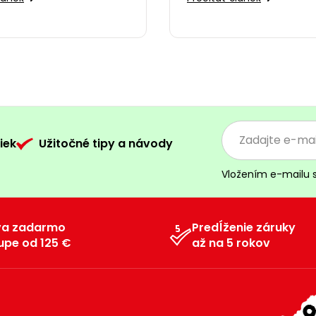
iek
Užitočné tipy a návody
Vložením e-mailu 
va zadarmo
Predĺženie záruky
upe od 125 €
až na 5 rokov