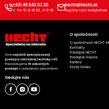
+421 46 542 03 20
hecht@hecht.sk
Po-Št 8-16:30 , Pi 8-16
Napíšte nám kedykoľvek
O spoločnosti
O spoločnosti HECHT 
Kontakty
Predajne HECHT
Sme
najväčší špecializovaný
Predajné miesta
predajca záhradnej techniky v EÚ
.
Kariéra
Prevádzkujeme
16 odborných
Etický kódex
predajní
s vyškoleným personálom.
Sledujte nás