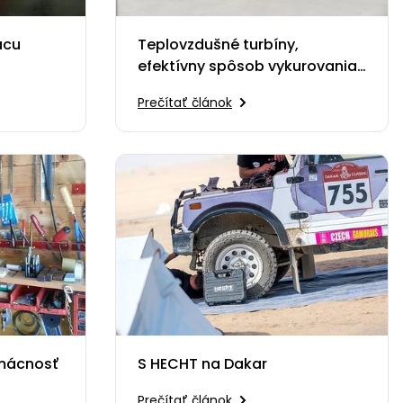
ácu
Teplovzdušné turbíny,
efektívny spôsob vykurovania
priestorov
Prečítať článok
omácnosť
S HECHT na Dakar
Prečítať článok