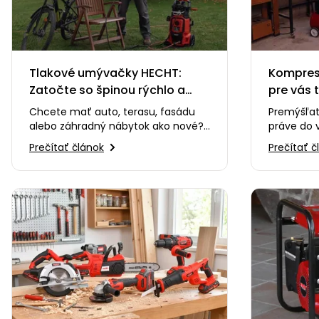
Tlakové umývačky HECHT:
Kompreso
Zatočte so špinou rýchlo a
pre vás 
efektívne
Chcete mať auto, terasu, fasádu
Premýšľat
alebo záhradný nábytok ako nové?
práve do 
💦 V tomto videu vám predstavíme
🤔 V tomt
Prečítať článok
Prečítať č
tlakové umývačky …
sortiment