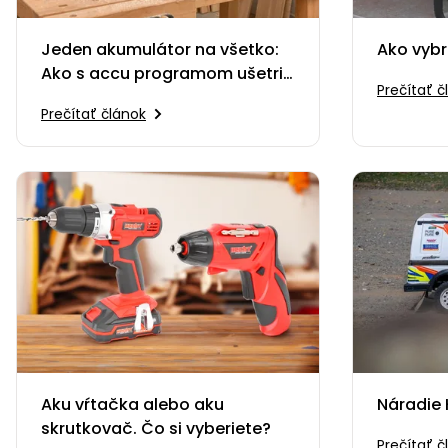
Jeden akumulátor na všetko:
Ako vybr
Ako s accu programom ušetriť
Prečítať č
stovky eur
Prečítať článok
Aku vŕtačka alebo aku
Náradie
skrutkovač. Čo si vyberiete?
Prečítať č