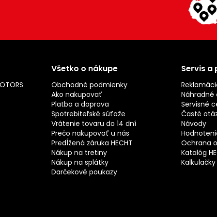
Všetko o nákupe
Servis a
MOTORS
Obchodné podmienky
Reklamáci
Ako nakupovať
Náhradné d
Platba a doprava
Servisné c
Spotrebiteľské súťaže
Časté otá
Vrátenie tovaru do 14 dní
Návody
Prečo nakupovať u nás
Hodnotenie
Predĺžená záruka HECHT
Ochrana o
Nákup na tretiny
Katalóg H
Nákup na splátky
Kalkulačky
Darčekové poukazy