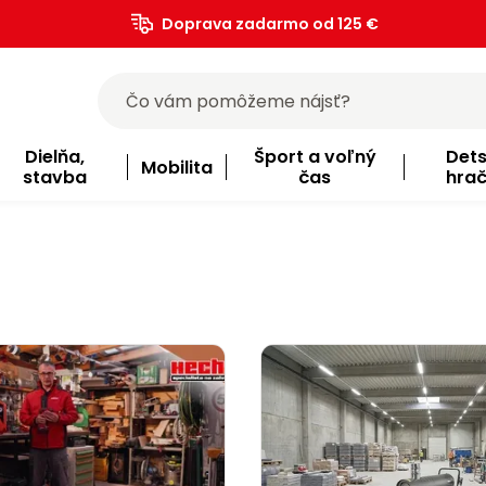
Doprava zadarmo od 125 €
)
Dielňa,
Šport a voľný
Det
Mobilita
stavba
čas
hra