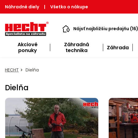
Náhradné diely
|
Všetko o nákupe
Nájsť najbližšiu predajňu (16
Akciové
Záhradná
Záhrada
ponuky
technika
HECHT
Dielňa
Dielňa