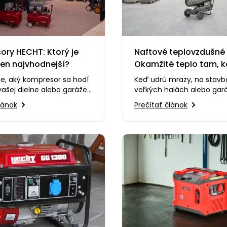
ry HECHT: Ktorý je
Naftové teplovzdušné 
ten najvhodnejší?
Okamžité teplo tam, k
najviac potrebujete
e, aký kompresor sa hodí
Keď udrú mrazy, na stavb
vašej dielne alebo garáže?
veľkých halách alebo gar
o videu vám predstavíme
často hrá o čas. Čakať ho
lánok
Prečítať článok
…
sa priestor vyhreje…