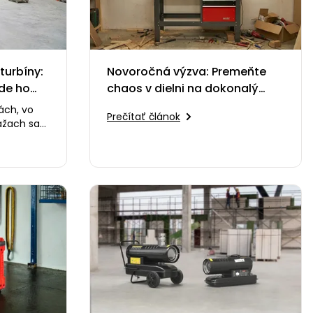
turbíny:
Novoročná výzva: Premeňte
de ho
chaos v dielni na dokonalý
systém
ách, vo
Prečítať článok
ážach sa
diny, kým