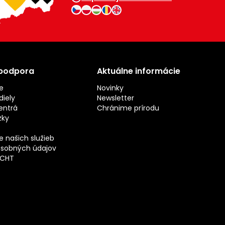
 podpora
Aktuálne informácie
e
Novinky
iely
Newsletter
entrá
Chránime prírodu
zky
 našich služieb
sobných údajov
ECHT