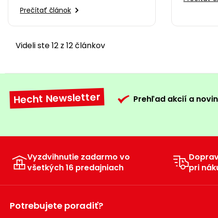
Prečítať článok
Videli ste 12 z 12 článkov
Hecht Newsletter
Prehľad akcií a novin
Vyzdvihnutie zadarmo vo
Dopra
všetkých 16 predajniach
pri nák
Potrebujete poradiť?