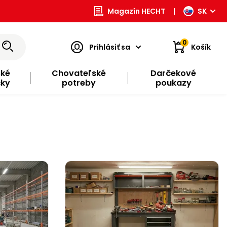
Magazín HECHT
|
SK
0
Prihlásiť sa
Košík
ské
Chovateľské
Darčekové
čky
potreby
poukazy