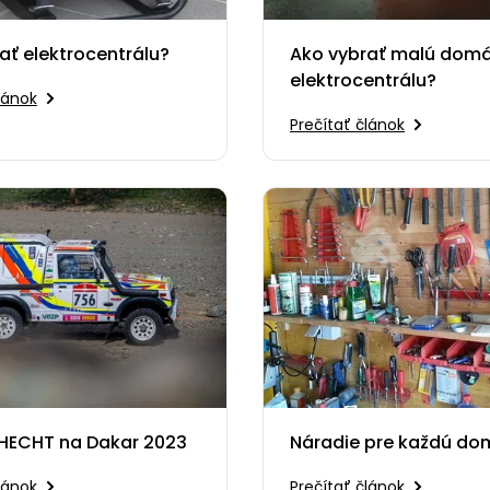
ať elektrocentrálu?
Ako vybrať malú dom
elektrocentrálu?
lánok
Prečítať článok
 HECHT na Dakar 2023
Náradie pre každú d
lánok
Prečítať článok