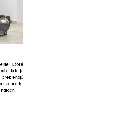
enie, ktoré
sto, kde ju
e prebiehajú
na záhrade,
h halách.