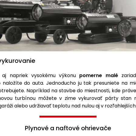
vykurovanie
e aj napriek vysokému výkonu
pomerne malé
zariad
 naložíte do auta. Jednoducho ju tak presuniete na mie
trebujete. Napríklad na stavbe do miestnosti, kde práv
novou turbínou môžete v zime vykurovať párty stan 
 garáži alebo udržiavať teplotu nad nulou aj v rozľahlejšíc
Plynové a naftové ohrievače