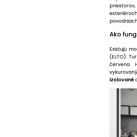
priestorov
exteriéroc
povodniac
Ako fung
Existujú m
(ELTO). Tu
červena. 
vykurovaný
izolované