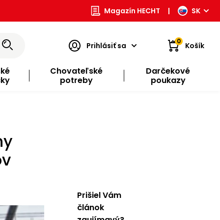
Magazín HECHT
|
SK
0
Prihlásiť sa
Košík
ské
Chovateľské
Darčekové
čky
potreby
poukazy
ny
ov
Prišiel Vám
článok
zaujímavý?