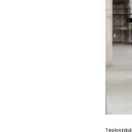
Teplovzduš