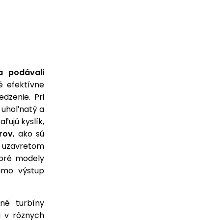
a podávali
é efektívne
dzenie. Pri
 uhoľnatý a
ľujú kyslík,
rov
, ako sú
v uzavretom
ktoré modely
mimo výstup
né turbíny
i v rôznych