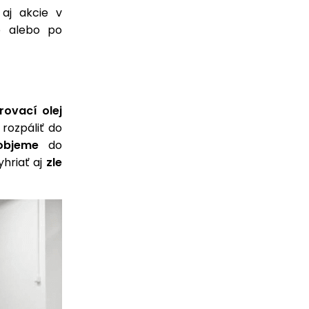
 aj akcie v
eb alebo po
rovací olej
rozpáliť do
objeme
do
hriať aj
zle