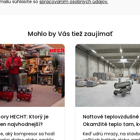
ailu súhlasíte so
spracovaním osobných údajov.
Mohlo by Vás tiež zaujímať
ry HECHT: Ktorý je
Naftové teplovzdušné 
ten najvhodnejší?
Okamžité teplo tam, k
najviac potrebujete
e, aký kompresor sa hodí
Keď udrú mrazy, na stavb
vašej dielne alebo garáže?
veľkých halách alebo gar