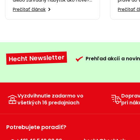
💦 V tomto videu vám predstavíme
🤔 V tomt
Prečítať článok
Prečítať č
tlakové umývačky …
sortiment
Hecht Newsletter
Prehľad akcií a novin
Vyzdvihnutie zadarmo vo
Dopra
všetkých 16 predajniach
pri nák
Potrebujete poradiť?