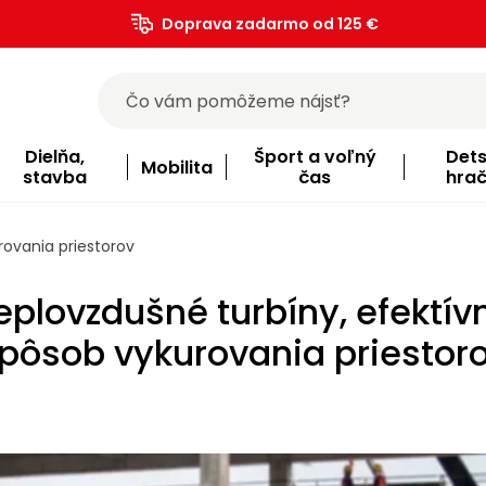
Doprava zadarmo od 125 €
)
Dielňa,
Šport a voľný
Det
Mobilita
stavba
čas
hra
rovania priestorov
eplovzdušné turbíny, efektív
pôsob vykurovania priestor