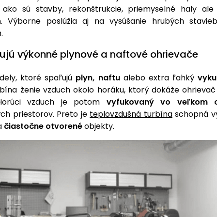
, ako sú stavby, rekonštrukcie, priemyselné haly ale
h. Výborne poslúžia aj na vysúšanie hrubých stavi
h.
ujú výkonné plynové a naftové ohrievače
odely, ktoré spaľujú
plyn, naftu
alebo extra ľahký
vyku
rbína ženie vzduch okolo horáku, ktorý dokáže ohrievač 
Horúci vzduch je potom
vyfukovaný vo veľkom 
ch priestorov. Preto je
teplovzdušná turbína
schopná vy
a
čiastočne otvorené
objekty.