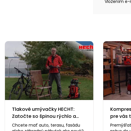
Vložením e-m
Tlakové umývačky HECHT:
Kompreso
Zatočte so špinou rýchlo a
pre vás 
efektívne
Chcete mať auto, terasu, fasádu
Premýšľat
alebo záhradný nábytok ako nové?
práve do 