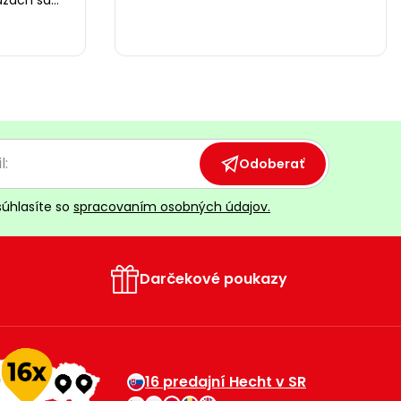
diny, kým
Odoberať
súhlasíte so
spracovaním osobných údajov.
Darčekové poukazy
16 predajní Hecht v SR