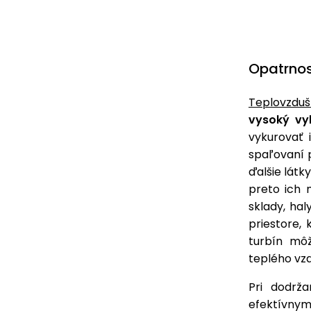
Opatrnos
Teplovzduš
vysoký vy
vykurovať 
spaľovaní 
ďalšie látk
preto ich 
sklady, ha
priestore, 
turbín mô
teplého vzd
Pri dodrž
efektívnym