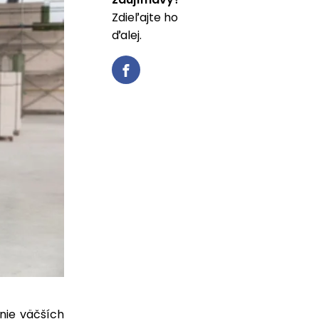
Zdieľajte ho
ďalej.
nie väčších