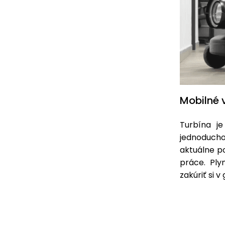
Mobilné 
Turbína j
jednoducho
aktuálne po
práce. Ply
zakúriť si v