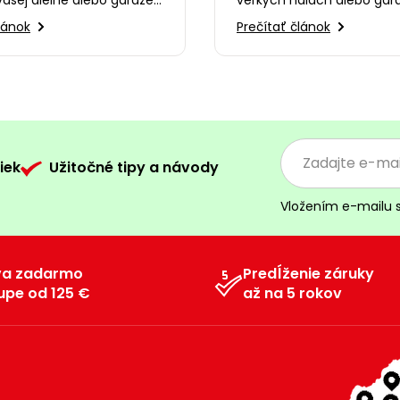
o videu vám predstavíme
často hrá o čas. Čakať ho
lánok
Prečítať článok
…
sa priestor vyhreje…
iek
Užitočné tipy a návody
Vložením e-mailu 
va zadarmo
Predĺženie záruky
upe od 125 €
až na 5 rokov