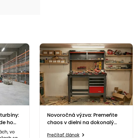
turbíny:
Novoročná výzva: Premeňte
de ho
chaos v dielni na dokonalý
systém
ách, vo
Prečítať článok
ážach sa