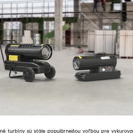
né turbíny sú stále populárnejšou voľbou pre vykurova