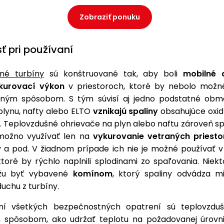
Zobraziť ponuku
ť pri používaní
né turbíny
sú konštruované tak, aby boli
mobilné 
kurovací výkon
v priestoroch, ktoré by nebolo možn
iným spôsobom. S tým súvisí aj jedno podstatné obme
plynu, nafty alebo ELTO
vznikajú spaliny
obsahujúce oxid
y. Teplovzdušné ohrievače na plyn alebo naftu zároveň spa
možno využívať len na
vykurovanie vetraných priesto
ly a pod. V žiadnom prípade ich nie je možné používať 
ktoré by rýchlo naplnili splodinami zo spaľovania. Nie
žu byť vybavené
komínom
, ktorý spaliny odvádza 
uchu z turbíny.
aní všetkých bezpečnostných opatrení sú teplovzduš
 spôsobom, ako udržať teplotu na požadovanej úrovn