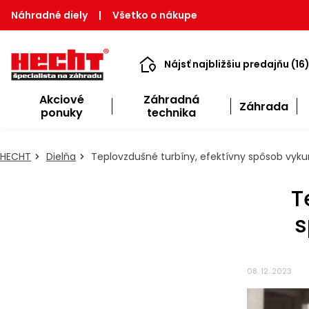
Náhradné diely
|
Všetko o nákupe
Nájsť najbližšiu predajňu (16
Akciové
Záhradná
Záhrada
ponuky
technika
HECHT
Dielňa
Teplovzdušné turbíny, efektívny spôsob vyku
T
s
08. 12. 2023