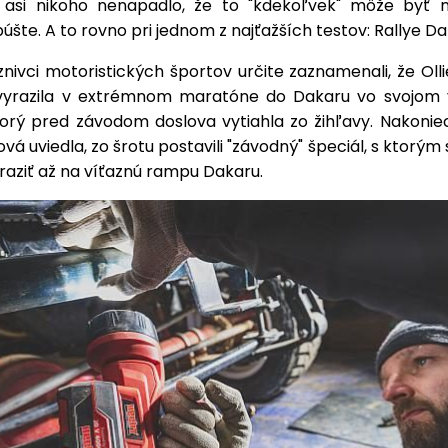
 asi nikoho nenapadlo, že to "kdekoľvek" môže byť n
úšte. A to rovno pri jednom z najťažších testov: Rallye Da
nivci motoristických športov určite zaznamenali, že Ol
vyrazila v extrémnom maratóne do Dakaru vo svojom 
torý pred závodom doslova vytiahla zo žihľavy. Nakoni
vá uviedla, zo šrotu postavili "závodný" špeciál, s ktorým 
raziť až na víťaznú rampu Dakaru.