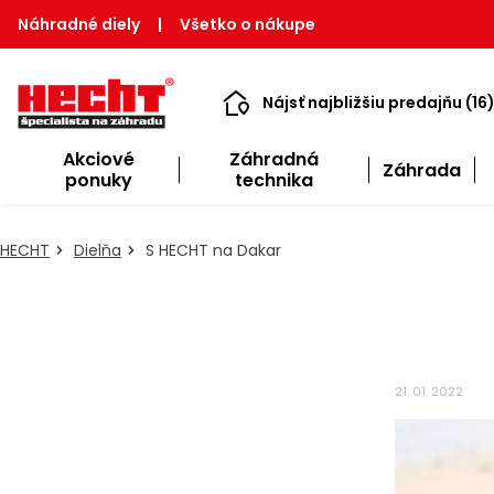
Náhradné diely
|
Všetko o nákupe
Nájsť najbližšiu predajňu (16
Akciové
Záhradná
Záhrada
ponuky
technika
HECHT
Dielňa
S HECHT na Dakar
21. 01. 2022