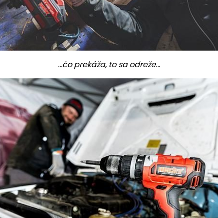
...čo prekáža, to sa odreže...