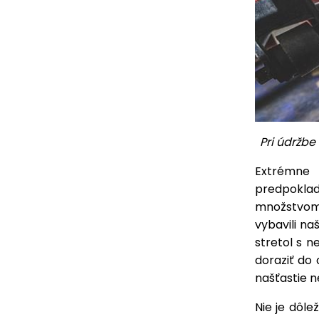
Pri údržbe
Extrémne 
predpokla
množstvom
vybavili na
stretol s 
doraziť do 
našťastie n
Nie je dôlež