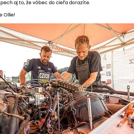
ech aj to, že vôbec do cieľa dorazíte.
 Ollie!