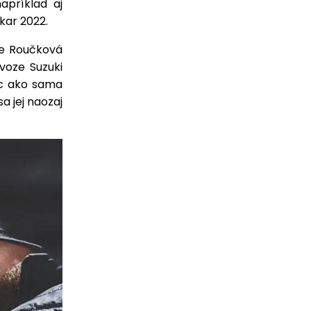
apríklad aj
kar 2022.
lie Roučková
voze Suzuki
ec ako sama
sa jej naozaj