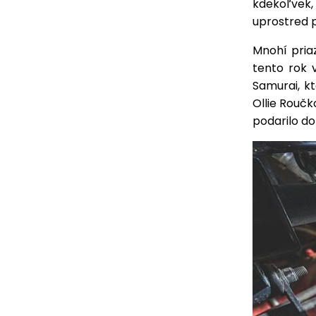
kdekoľvek,
uprostred p
Mnohí priaz
tento rok 
Samurai, k
Ollie Roučko
podarilo do