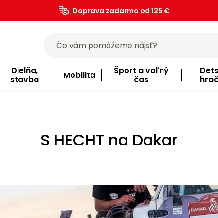
Doprava zadarmo od 125 €
)
Dielňa,
Šport a voľný
Det
Mobilita
stavba
čas
hra
S HECHT na Dakar