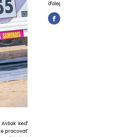
ďalej.
. Avšak keď
te pracovať