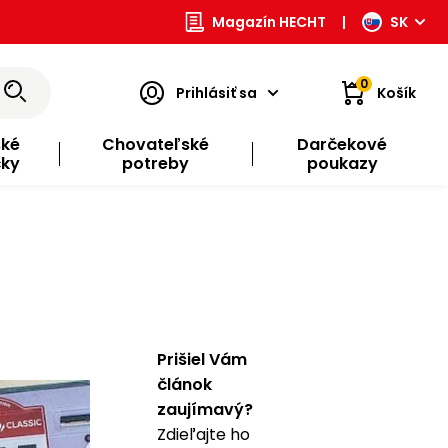
Magazín HECHT
|
SK
0
Prihlásiť sa
Košík
ské
Chovateľské
Darčekové
čky
potreby
poukazy
Prišiel Vám
článok
zaujímavý?
Zdieľajte ho