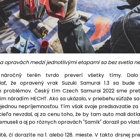
 a opravách medzi jednotlivými etapami sa bez svetla n
náročný terén tvrdo preverí všetky tímy. Dal
dať, že opravený vrak Suzuki Samurai 1.3 sa bude s
 problémov. Český tím Czech Samurai 2022 sme pret
šim náradím HECHT. Ako sa ukázalo, v priebehu súťaže s
nejednou nepríjemnosťou. Tím však svoje predsavzatie za
cieľa nevzdal, aj za cenu toho, že by tam auto mali dotla
emuseli a aj po rôznych opravách "Samík" dorazil po vlast
ité, či dorazíte na 1. alebo 128. mieste. V takto drsnej pr