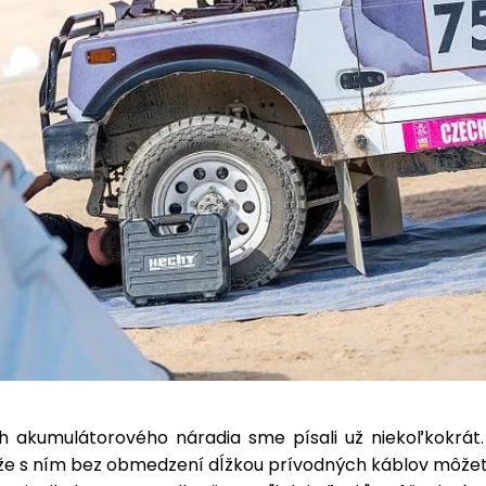
 akumulátorového náradia sme písali už niekoľkokrát
, že s ním bez obmedzení dĺžkou prívodných káblov môže