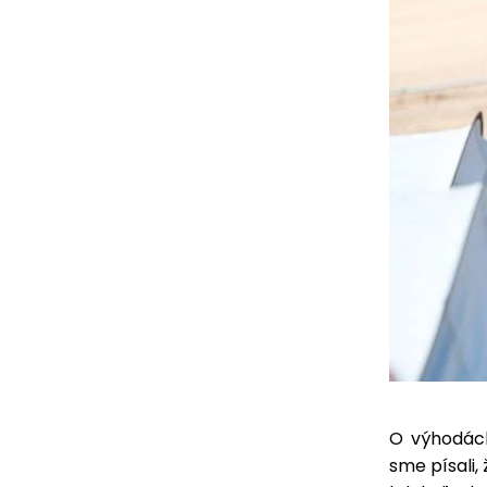
O výhodách
sme písali