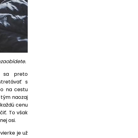
ezaobídete.
o sa preto
tretávať s
o na cestu
a tým naozaj
 každú cenu
čiť. To však
nej osi.
evierke je už