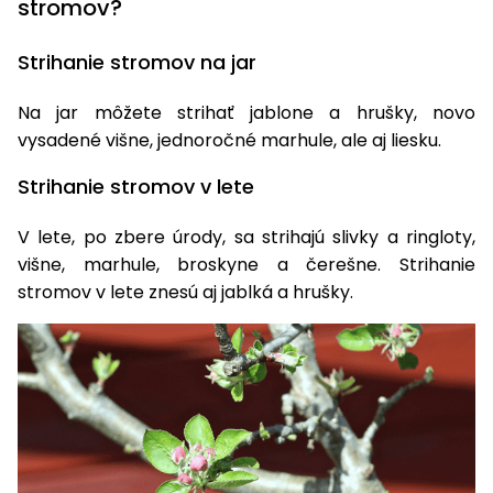
stromov?
Strihanie stromov na jar
Na jar môžete strihať jablone a hrušky, novo
vysadené višne, jednoročné marhule, ale aj liesku.
Strihanie stromov v lete
V lete, po zbere úrody, sa strihajú slivky a ringloty,
višne, marhule, broskyne a čerešne. Strihanie
stromov v lete znesú aj jablká a hrušky.