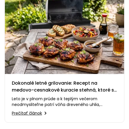
Dokonalé letné grilovanie: Recept na
medovo-cesnakové kuracie stehná, ktoré si
zamilujete
Leto je v plnom prúde a k teplým večerom
neodmysliteľne patrí vôňa dreveného uhlia,
praskanie ohňa a smiech s priateľmi…
Prečítať článok