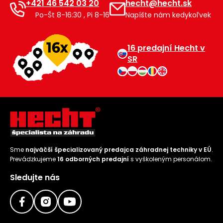
+421 46 542 03 20
hecht@hecht.sk
Po-Št 8-16:30 , Pi 8-16
Napíšte nám kedykoľvek
16 predajní Hecht v
SR
Sme
najväčší špecializovaný predajca záhradnej techniky v EÚ
.
Prevádzkujeme
16 odborných predajní
s vyškoleným personálom.
Sledujte nás