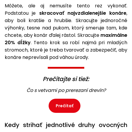
Môžete, ale aj nemusíte tento rez vykonať.
Podstatou je
skracovať najvzdialenejšie konáre
,
aby boli kratšie a hrubšie. Skracujte jednoročné
výhonky, tesne nad pukom, ktorý smeruje tam, kde
chcete, aby konár ďalej rástol. Skracujte
maximálne
20% dĺžky
. Tento krok sa robí najmä pri mladých
stromoch, ktoré je treba tvarovať a zabezpečiť, aby
konáre neprevísali pod váhou úrody.
Prečítajte si tiež:
Čo s vetvami po prerezaní drevín?
Prečítať
Kedy strihať jednotlivé druhy ovocných