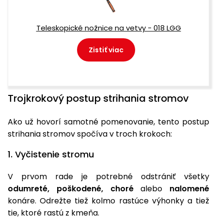
Príslušenstvo
Teleskopické nožnice na vetvy - 018 LGG
Zistiť viac
Trojkrokový postup strihania stromov
Ako už hovorí samotné pomenovanie, tento postup
strihania stromov spočíva v troch krokoch:
1. Vyčistenie stromu
V prvom rade je potrebné odstrániť všetky
odumreté, poškodené, choré
alebo
nalomené
konáre. Odrežte tiež kolmo rastúce výhonky a tiež
tie, ktoré rastú z kmeňa.