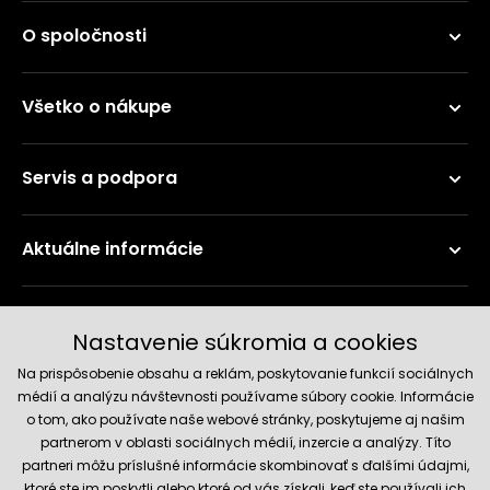
O spoločnosti
Všetko o nákupe
Servis a podpora
Aktuálne informácie
Doručenie a platobné metódy
Nastavenie súkromia a cookies
Na prispôsobenie obsahu a reklám, poskytovanie funkcií sociálnych
médií a analýzu návštevnosti používame súbory cookie. Informácie
o tom, ako používate naše webové stránky, poskytujeme aj našim
partnerom v oblasti sociálnych médií, inzercie a analýzy. Títo
partneri môžu príslušné informácie skombinovať s ďalšími údajmi,
ktoré ste im poskytli alebo ktoré od vás získali, keď ste používali ich