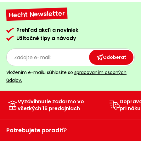
Hecht Newsletter
Prehľad akcií a noviniek
Užitočné tipy a návody
Odoberať
Vložením e-mailu súhlasíte so
spracovaním osobných
údajov.
Vyzdvihnutie zadarmo vo
Doprav
všetkých 16 predajniach
pri náku
Potrebujete poradiť?