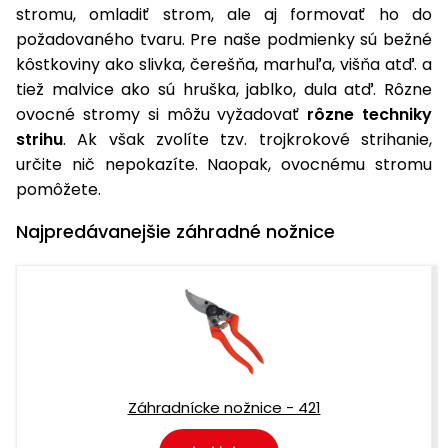
úložné
vozidlá
Ochrana
Štiepačky
stromu, omladiť strom, ale aj formovať ho do
stoly
obrubníky
Vidly
boxy
rastlín
Náhradné
dreva
požadovaného tvaru. Pre naše podmienky sú bežné
Príslušenstvo
Seniorské
nože
Vibračné
Tieniace
kôstkoviny ako slivka, čerešňa, marhuľa, višňa atď. a
vozíky
Záhradné
Drviče
dosky
textílie
tiež malvice ako sú hruška, jablko, dula atď. Rôzne
koše
vetiev
ovocné stromy si môžu vyžadovať
rôzne techniky
Prilby
Odpudzovače
Transportéry
strihu
. Ak však zvolíte tzv. trojkrokové strihanie,
Krhly
a pasce
Špalíkovače
určite nič nepokazíte. Naopak, ovocnému stromu
Rezačky
Doplnky
pomôžete.
Fukáre a
na
vysávače
betón
Najpredávanejšie záhradné nožnice
na lístie
Meracie
Záhradné
prístroje
vozíky
Nabíjačky
autobatérií
Fúriky
Vykurovanie
Záhradnícke nožnice - 421
Rozmetadlá
a posypové