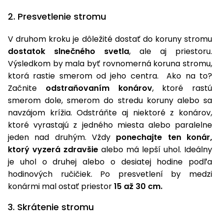
2. Presvetlenie stromu
V druhom kroku je dôležité dostať do koruny stromu
dostatok slnečného svetla
, ale aj priestoru.
Výsledkom by mala byť rovnomerná koruna stromu,
ktorá rastie smerom od jeho centra. Ako na to?
Začnite
odstraňovaním konárov
, ktoré rastú
smerom dole, smerom do stredu koruny alebo sa
navzájom krížia. Odstráňte aj niektoré z konárov,
ktoré vyrastajú z jedného miesta alebo paralelne
jeden nad druhým. Vždy
ponechajte ten konár,
ktorý vyzerá zdravšie
alebo má lepší uhol. Ideálny
je uhol o druhej alebo o desiatej hodine podľa
hodinových ručičiek. Po presvetlení by medzi
konármi mal ostať priestor
15 až 30 cm.
3. Skrátenie stromu